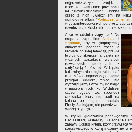
najprawdziwszych znajdziek,
które stanowiły chleb powszedni
lat dziewięćdziesiątych. Drobną
część z nich uwieczniłem na kilku
górnolotnie, album “
Podróż sentymentaln
więc zainteresowanych po prostu zaprasza
również znajdziecie mój dodatkowy komen
A co w odcinku zapytacie? Do
nagrania zaprosiłem
Michała
i
Szymona
, aby w sympatycznej
atmosferze pogadać trochę o
urokach polskiej telewizji, prawie
twórcy do skończenia dzieła na
własnych zasadach, wersjach
reżyserskich, problemach z
certyfikacją filmów, itd. W kąciku
kulturalnym nie mogło zabraknąć
kilku słów o najnowszej odsłonie
przygód Riddicka, tematu nie
wyczerpujemy i wrócimy do niego
w następnym odcinku. W dalszej
części będzie też spowiedź
człowieka, który nie padł na
kolana po obejrzeniu serialu
Firefly. Szokujące, ale prawdziwe.
Więcej o tym tylko u nas!
W kąciku gierczanym pogawędzimy 
Declassified, Yesterday i Killzone: Naje
zabawy Oculus Riftem, który przywraca wi
rzeczywistości, w którą możemy się w pe