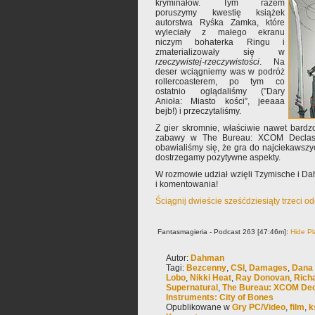
kryminałów. Tym razem
poruszymy kwestię książek
autorstwa Ryśka Zamka, które
wyleciały z małego ekranu
niczym bohaterka Ringu i
zmaterializowały się w
rzeczywistej-rzeczywistości
. Na
deser wciągniemy was w podróż
rollercoasterem, po tym co
ostatnio oglądaliśmy (”Dary
Anioła: Miasto kości”, jeeaaa
bejb!) i przeczytaliśmy.
Z gier skromnie, właściwie nawet bardz
zabawy w The Bureau: XCOM Declass
obawialiśmy się, że gra do najciekawszy
dostrzegamy pozytywne aspekty.
W rozmowie udział wzięli Tzymische i D
i komentowania!
Ściągnij dwieście sześćdziesiąty trzeci o
Fantasmagieria - Podcast 263 [47:46m]:
Hide Pl
Autor:
Dahman
Tagi:
Bezcenny
,
CSI
,
Damages
,
Dana 
Lobo
,
Nikki Heat
,
Ray Donovan
,
Rich
Supernatural
,
The Bureau: XCOM Dec
Instruments: City of Bones
Opublikowane w
Gry PC/Video
,
film
,
k