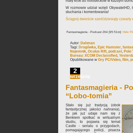
mały krok do holodecków w każdym domu
W rozmowie udział wzięli ObywatelHD, 
słuchania i komentowania!
Ściągnij dwieście sześćdziesiąty czwarty
Fantasmagieria - Podcast 264 [95:51m]:
Hide Pl
Autor:
Dahman
Tagi:
Drogówka
,
Epic Hamster
,
fanta
Najemnik
,
Oculus Rift
,
podcast
,
Polo 
Bureau: XCOM Declassified
,
Yesterd
Opublikowane w
Gry PC/Video
,
film
,
p
2
września
Fantasmagieria - Po
“Lobo-tomia”
Stało się już tradycją (obok
fantastycznej jakości
nahrania
),
że jak już udaje nam się z
Benkiem spotkać w wirtualnym
studiu, to pojawia się temat
Castle - serialu o przygodach,
pomagającego policji, pisarza