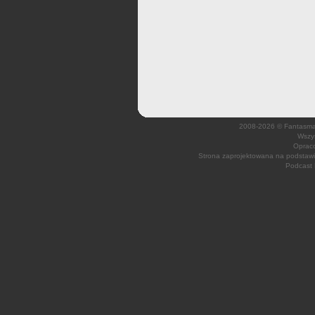
2008-2026 © Fantasmagi
Wszys
Opraco
Strona zaprojektowana na podsta
Podcast