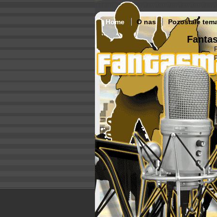
Home
O nas
Pozostałe tem
Fantas
p