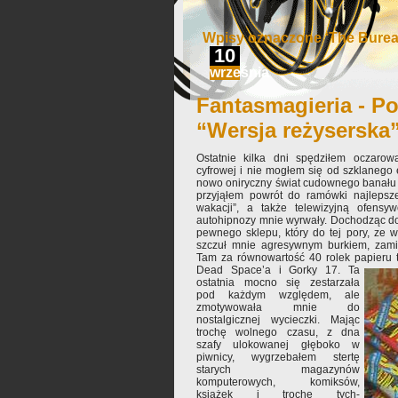
Wpisy oznaczone ‘The Burea
10
września
Fantasmagieria - Po
“Wersja reżyserska
Ostatnie kilka dni spędziłem oczarowa
cyfrowej i nie mogłem się od szklanego
nowo oniryczny świat cudownego banału
przyjąłem powrót do ramówki najleps
wakacji”, a także telewizyjną ofensy
autohipnozy mnie wyrwały. Dochodząc d
pewnego sklepu, który do tej pory, ze 
szczuł mnie agresywnym burkiem, zam
Tam za równowartość 40 rolek papieru 
Dead Space’a i Gorky 17.
Ta
ostatnia mocno się zestarzała
pod każdym względem, ale
zmotywowała mnie do
nostalgicznej wycieczki. Mając
trochę wolnego czasu, z dna
szafy ulokowanej głęboko w
piwnicy, wygrzebałem stertę
starych magazynów
komputerowych, komiksów,
książek i trochę tych-