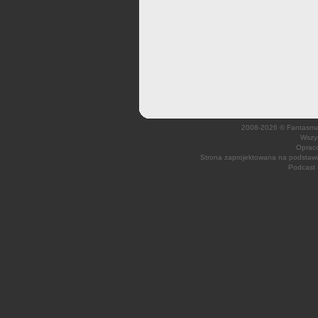
2008-2026 © Fantasmagi
Wszys
Opraco
Strona zaprojektowana na podsta
Podcast