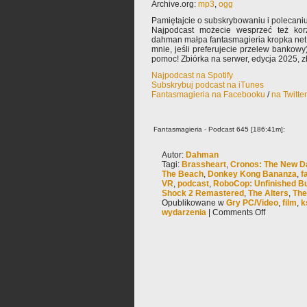
Archive.org:
mp3
,
ogg
Pamiętajcie o subskrybowaniu i polecaniu
Najpodcast możecie wesprzeć też korz
dahman małpa fantasmagieria kropka net 
mnie, jeśli preferujecie przelew bankowy
pomoc! Zbiórka na serwer, edycja 2025, zb
Najpodcast na Spotify
Subskrybuj podcast na iTunes
Fantasmagieria na Facebooku
/
na Twitte
Fantasmagieria - Podcast 645 [186:41m]:
Autor:
Dahman
Tagi:
Brassheart
,
Cronos: The New 
The Beach
,
Donkey Kong Bananza
,
f
VR
,
podcast
,
RoboCop: Unfinished B
Shock 2 Remastered
,
The Alters
,
The
Opublikowane w
Gry PC/Video
,
film
,
k
wydarzenia
|
Comments Off