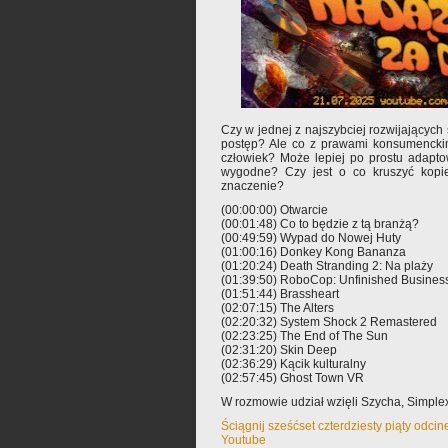
Czy w jednej z najszybciej rozwijający
postęp? Ale co z prawami konsumenckim
człowiek? Może lepiej po prostu adapto
wygodne? Czy jest o co kruszyć kopi
znaczenie?
(00:00:00) Otwarcie
(00:01:48) Co to będzie z tą branżą?
(00:49:59) Wypad do Nowej Huty
(01:00:16) Donkey Kong Bananza
(01:20:24) Death Stranding 2: Na plaży
(01:39:50) RoboCop: Unfinished Busines
(01:51:44) Brassheart
(02:07:15) The Alters
(02:20:32) System Shock 2 Remastered
(02:23:25) The End of The Sun
(02:31:20) Skin Deep
(02:36:29) Kącik kulturalny
(02:57:45) Ghost Town VR
W rozmowie udział wzięli Szycha, Simple
Ściągnij sześćset czterdziesty piąty odci
Youtube