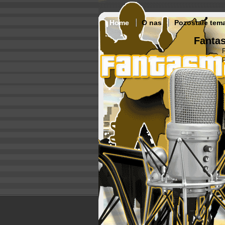
Home
O nas
Pozostałe tem
Fantas
p