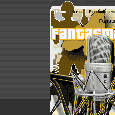
Home
O nas
Pozostałe tem
Fantas
p