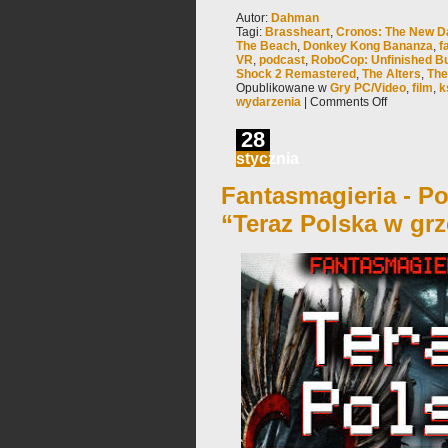
Autor:
Dahman
Tagi:
Brassheart
,
Cronos: The New 
The Beach
,
Donkey Kong Bananza
,
f
VR
,
podcast
,
RoboCop: Unfinished B
Shock 2 Remastered
,
The Alters
,
The
Opublikowane w
Gry PC/Video
,
film
,
k
wydarzenia
|
Comments Off
28
stycznia
Fantasmagieria - Po
“Teraz Polska w grz