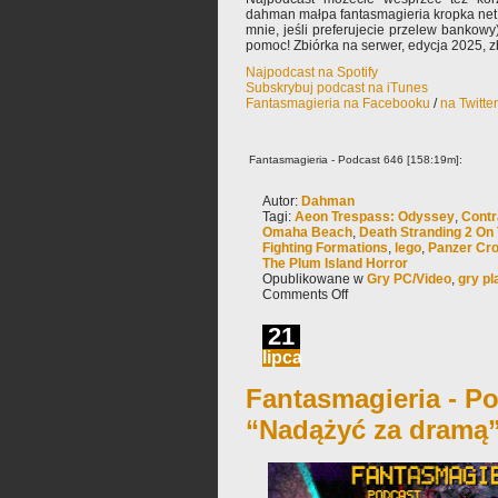
dahman małpa fantasmagieria kropka net 
mnie, jeśli preferujecie przelew bankowy
pomoc! Zbiórka na serwer, edycja 2025, zb
Najpodcast na Spotify
Subskrybuj podcast na iTunes
Fantasmagieria na Facebooku
/
na Twitte
Fantasmagieria - Podcast 646 [158:19m]:
Autor:
Dahman
Tagi:
Aeon Trespass: Odyssey
,
Contr
Omaha Beach
,
Death Stranding 2 On
Fighting Formations
,
lego
,
Panzer Cro
The Plum Island Horror
Opublikowane w
Gry PC/Video
,
gry p
Comments Off
21
lipca
Fantasmagieria - Po
“Nadążyć za dramą