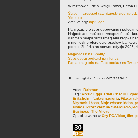
W rozmowie udział wzięli Razer, Defan i
Ściągnij sześćset czterdziesty siódmy od
Youtube
Archive.org:
mp3
,
ogg
Pamiętajcie o subskrybowaniu i polecaniu
Najpodcast możecie wesprzeć też korz
dahman małpa fantasmagieria kropka net 
mnie, jeśli preferujecie przelew bankowy
pomoc! Zbiórka na serwer, edycja 2025, zb
Najpodcast na Spotify
Subskrybuj podcast na iTunes
Fantasmagieria na Facebooku
/
na Twitte
Fantasmagieria - Podcast 647 [154:54m]:
Autor:
Dahman
Tagi:
Arctic Eggs
,
Clair Obscur Exped
Eriksholm
,
fantasmagieria
,
Fitzcarra
Mężowie i żona
,
Moje własne Idaho
,
p
słońca
,
Przez ciemne zwierciadło
,
Ro
Business
,
The Alters
Opublikowane w
Gry PC/Video
,
film
,
p
30
lipca