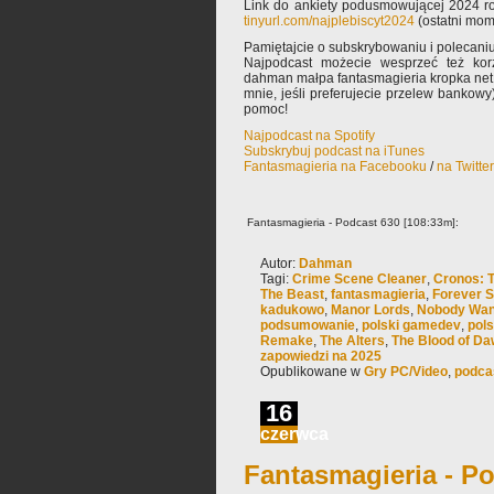
Link do ankiety podusmowującej 2024 ro
tinyurl.com/najplebiscyt2024
(ostatni mom
Pamiętajcie o subskrybowaniu i polecaniu
Najpodcast możecie wesprzeć też korz
dahman małpa fantasmagieria kropka net 
mnie, jeśli preferujecie przelew bankowy
pomoc!
Najpodcast na Spotify
Subskrybuj podcast na iTunes
Fantasmagieria na Facebooku
/
na Twitte
Fantasmagieria - Podcast 630 [108:33m]:
Autor:
Dahman
Tagi:
Crime Scene Cleaner
,
Cronos: 
The Beast
,
fantasmagieria
,
Forever S
kadukowo
,
Manor Lords
,
Nobody Wan
podsumowanie
,
polski gamedev
,
pols
Remake
,
The Alters
,
The Blood of D
zapowiedzi na 2025
Opublikowane w
Gry PC/Video
,
podca
16
czerwca
Fantasmagieria - Po