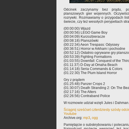
Odcinek zaczynamy bez prądu, pole
planszowych gier wojennych. Oczywiści
rozrywki. Rozmawiamy o przygodach lis
świecie, czy też wesołych perypetiach straż
(00:00:00) Wjazd
(00:00:56) LEGO Game Boy
(00:04:09) Kurzozbieracze
(00:08:18) Planszówki
(00:22:34) Aeon Trespass: Odyssey
(00:36:51) Horror w Arkham i pochodne
(00:52:12) Ostatnio ogrywane gry plansz
(00:53:39) Fighting Formations
(01:03:55) Downfall: Conquest of the Thi
(01:11:37) D-Day at Omaha Beach
(01:14:18) Seria Commands & Colors
(01:22:30) The Plum Island Horror
Gry z prądem
(01:25:48) Panzer Crops 2
(01:30:07) Death Stranding 2: On The Be
(02:17:16) The Alters
(02:26:56) Contraband Police
W rozmowie udział wzięli Jules i Dahman.
Ściągnij sześćset czterdziesty szósty odc
Youtube
Archive.org:
mp3
,
ogg
Pamiętajcie o subskrybowaniu i polecaniu
Najpodcast możecie wesprzeć też korz