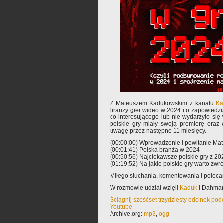
Z Mateuszem Kadukowskim z kanału
Ka
branży gier wideo w 2024 i o zapowiedz
co interesującego lub nie wydarzyło się
polskie gry miały swoją premierę oraz
uwagę przez następne 11 miesięcy.
(00:00:00) Wprowadzenie i powitanie Ma
(00:01:41) Polska branża w 2024
(00:50:56) Najciekawsze polskie gry z 20
(01:19:52) Na jakie polskie gry warto zw
Miłego słuchania, komentowania i polec
W rozmowie udział wzięli
Kaduk
i Dahma
Ściągnij sześćset trzydziesty odcinek pod
Youtube
Archive.org:
mp3
,
ogg