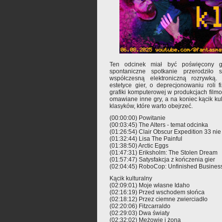
Ten odcinek miał być poświęcony gr
spontaniczne spotkanie przerodziło
współczesną elektroniczną rozrywk
estetyce gier, o deprecjonowaniu roli 
grafiki komputerowej w produkcjach filmo
omawiane inne gry, a na koniec kącik kul
klasyków, które warto obejrzeć.
(00:00:00) Powitanie
(00:03:45) The Alters - temat odcinka
(01:26:54) Clair Obscur Expedition 33 ni
(01:32:44) Lisa The Painful
(01:38:50) Arctic Eggs
(01:47:31) Eriksholm: The Stolen Dream
(01:57:47) Satysfakcja z kończenia gier
(02:04:45) RoboCop: Unfinished Busines
Kącik kulturalny
(02:09:01) Moje własne Idaho
(02:16:19) Przed wschodem słońca
(02:18:12) Przez ciemne zwierciadło
(02:20:06) Fitzcarraldo
(02:29:03) Dwa światy
(02:32:02) Mężowie i żona