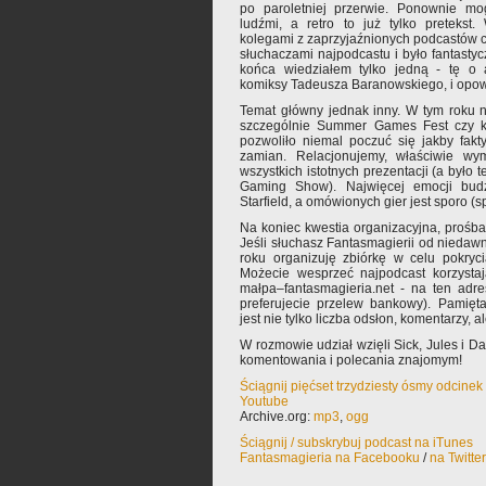
po paroletniej przerwie. Ponownie mog
ludźmi, a retro to już tylko pretekst
kolegami z zaprzyjaźnionych podcastów c
słuchaczami najpodcastu i było fantastyc
końca wiedziałem tylko jedną - tę o 
komiksy Tadeusza Baranowskiego, i opow
Temat główny jednak inny. W tym roku ni
szczególnie Summer Games Fest czy ko
pozwoliło niemal poczuć się jakby fak
zamian. Relacjonujemy, właściwie wy
wszystkich istotnych prezentacji (a było 
Gaming Show). Najwięcej emocji budz
Starfield, a omówionych gier jest sporo (s
Na koniec kwestia organizacyjna, prośb
Jeśli słuchasz Fantasmagierii od niedawn
roku organizuję zbiórkę w celu pokryc
Możecie wesprzeć najpodcast korzysta
małpa–fantasmagieria.net - na ten adre
preferujecie przelew bankowy). Pamięta
jest nie tylko liczba odsłon, komentarzy, 
W rozmowie udział wzięli Sick, Jules i 
komentowania i polecania znajomym!
Ściągnij pięćset trzydziesty ósmy odcine
Youtube
Archive.org:
mp3
,
ogg
Ściągnij / subskrybuj podcast na iTunes
Fantasmagieria na Facebooku
/
na Twitte