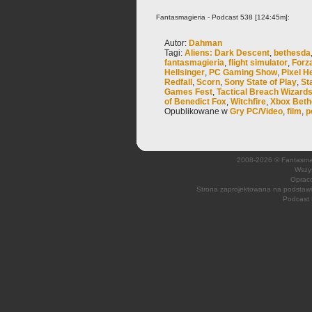
Fantasmagieria - Podcast 538 [124:45m]:
Autor:
Dahman
Tagi:
Aliens: Dark Descent
,
bethesda
fantasmagieria
,
flight simulator
,
Forz
Hellsinger
,
PC Gaming Show
,
Pixel H
Redfall
,
Scorn
,
Sony State of Play
,
Sta
Games Fest
,
Tactical Breach Wizard
of Benedict Fox
,
Witchfire
,
Xbox Bet
Opublikowane w
Gry PC/Video
,
film
,
p
2008-2026 © Fantasmagi
Wszys
Opraco
Strona zaprojektowana na podsta
Podcast