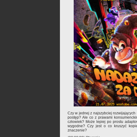
Czy w jednej z najszybciej rozwijający
postęp? Ale co z prawami konsumenckim
człowiek? Może lepiej po prostu adapto
wygodne? Czy jest o co kruszyć kopi
znaczenie?