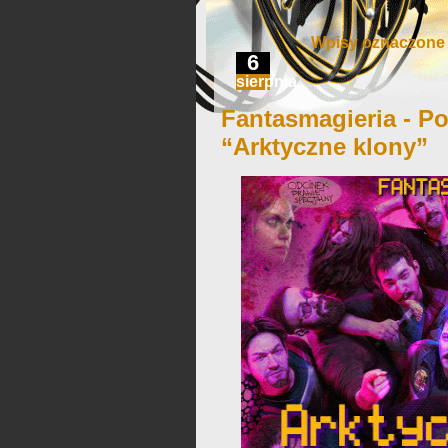
Wpisy oznaczone ‘
6
sierpnia
Fantasmagieria - Po
“Arktyczne klony”