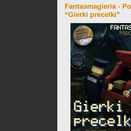
Fantasmagieria - Po
“Gierki precelki”