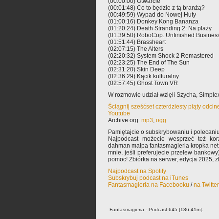
(00:00:00) Otwarcie
(00:01:48) Co to będzie z tą branżą?
(00:49:59) Wypad do Nowej Huty
(01:00:16) Donkey Kong Bananza
(01:20:24) Death Stranding 2: Na plaży
(01:39:50) RoboCop: Unfinished Busines
(01:51:44) Brassheart
(02:07:15) The Alters
(02:20:32) System Shock 2 Remastered
(02:23:25) The End of The Sun
(02:31:20) Skin Deep
(02:36:29) Kącik kulturalny
(02:57:45) Ghost Town VR
W rozmowie udział wzięli Szycha, Simple
Ściągnij sześćset czterdziesty piąty odci
Youtube
Archive.org:
mp3
,
ogg
Pamiętajcie o subskrybowaniu i polecaniu
Najpodcast możecie wesprzeć też korz
dahman małpa fantasmagieria kropka net 
mnie, jeśli preferujecie przelew bankowy
pomoc! Zbiórka na serwer, edycja 2025, zb
Najpodcast na Spotify
Subskrybuj podcast na iTunes
Fantasmagieria na Facebooku
/
na Twitte
Fantasmagieria - Podcast 645 [186:41m]: