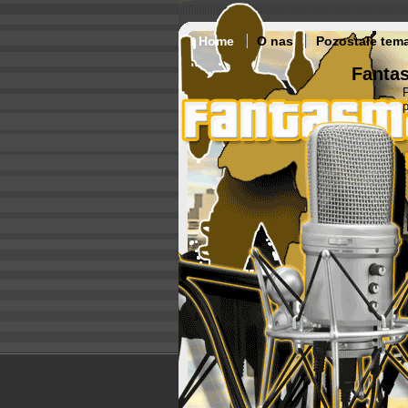
Home
O nas
Pozostałe tem
Fantas
p