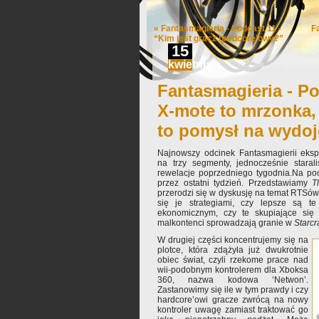
«
Fantasmagieria - Podcast 11 -
F
“Kim jest gracz hardcore’owy?”
15
kwietnia
Fantasmagieria - Po
X-mote to mrzonka,
to pomysł na wydoj
Najnowszy odcinek Fantasmagierii eksp
na trzy segmenty, jednocześnie stara
rewelacje poprzedniego tygodnia.Na po
przez ostatni tydzień. Przedstawiamy
T
przerodzi się w dyskusję na temat RTSó
się je strategiami, czy lepsze są t
ekonomicznym, czy te skupiające się 
malkontenci sprowadzają granie w
Starcra
W drugiej części koncentrujemy się na
plotce, która zdążyła już dwukrotnie
obiec świat, czyli rzekome prace nad
wii-podobnym kontrolerem dla Xboksa
360, nazwa kodowa ‘Netwon’.
Zastanowimy się ile w tym prawdy i czy
hardcore’owi gracze zwrócą na nowy
kontroler uwagę zamiast traktować go