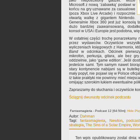
jako niepotrzebny gadżet. Może
Microsoft z nową ‘zabawką’ postawi w
końcu na gry uznawane za casualowe
(poza Xbox Live Arcade) i rozpocznie
otwartą walkę z gigantem Nintendo.
Generalnie Xbox 360 jest już konsolą t
dużo bardziej zaawansowaną, dodatk
konsol w USA i Europie jest podobna, wię
W ostatniej części trochę ponarzekamy 
przez wydawców. Oczywiście wszyst
wyliczeniach księgowych z Harmonix, kt
Band
w odcinkach. Odcinek pierwszy 
mikrofon, perkusja, gitara, ale bez g
oddzielnie, jako ‘game edition’. Jeśli dos
jesteście sami. Tym samym nawet biorąc
stary kontynencie nabijani są w butelk
mały popyt, nie pojawi się w Polsce oficj
iż takie praktyki nie powinny mieć miejsc
omijając szerokim łukiem ewentualne pó
Zapraszamy do słuchania i oczywiście k
Ściągnij dwunasty odcinek podcastu
Fantasmagieria - Podcast 12 [64:50m]:
Hide Pla
Autor:
Dahman
Tagi:
fantasmagieria
,
Newton
,
podcast
strategia
,
The Sins of a Solar Empire
,
Worl
Ten wpis opublikowany zostal dnia: w