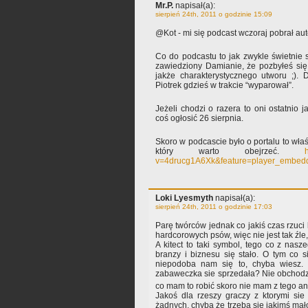
Mr.P.
napisał(a):
sierpień 24th, 2011 o godzinie 15:09
@Kot - mi się podcast wczoraj pobrał au
Co do podcastu to jak zwykle świetnie s
zawiedziony Damianie, że pozbyłeś się
jakże charakterystycznego utworu ;).
Piotrek gdzieś w trakcie “wyparował”.
Jeżeli chodzi o razera to oni ostatnio 
coś ogłosić 26 sierpnia.
Skoro w podcascie było o portalu to właśn
który warto obejrzeć.
v=4drucg1A6Xk&feature=player_embed
Loki Lyesmyth
napisał(a):
sierpień 24th, 2011 o godzinie 17:03
Parę twórców jednak co jakiś czas rzuci
hardcorowych psów, więc nie jest tak źle
A kitect to taki symbol, tego co z nas
branzy i biznesu się stało. O tym co si
niepodoba nam się to, chyba wiesz.
zabaweczka sie sprzedała? Nie obchodzi
co mam to robić skoro nie mam z tego an
Jakoś dla rzeszy graczy z ktorymi sie
żadnych, chyba że trzeba się jakimś mał