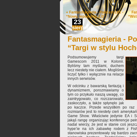
«
Fantasmagieria - Podcast 181 -
Fa
“Nowy, lepsiejszy, 2.0″
“Wst
23
sierpnia
Fantasmagieria - Po
“Targi w stylu Hoc
Podsumowujemy targi
Gamescom 2011 w Kolonii.
Byliśmy tam myślami, duchem
lecz niestety nie ciałem. Mogliśmy
liczyć tylko i wyłącznie na relacje
innych serwisów.
W odcinku z bawarską fantazją i
dynamizmem, porozmawiamy o
tym co przykuło naszą uwagę, co
zaintrygowało, co rozczarowało,
zaskoczyło, a także spłynęło jak
po kaczce. Przede wszystkim po raz 
rozmiarów jest to niestety cień ameryka
Game Show. Właściwie jedynie EA i S
jakąś rangę organizując konferencje pełn
nadal wierzy, że jest w stanie coś jes
hype’ie na ich zabawkę rodem z Fishe
stanowiska prezentowały się bardzo zacni