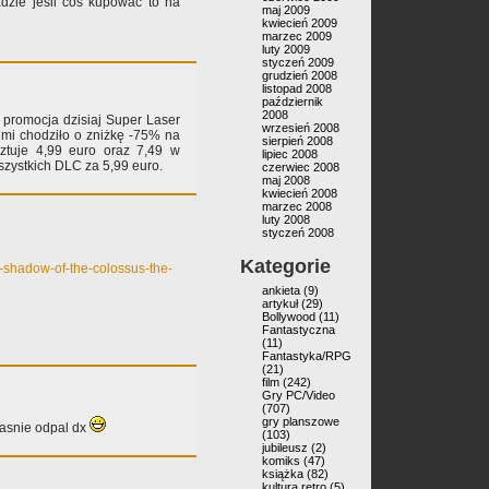
zie jeśli coś kupować to na
maj 2009
kwiecień 2009
marzec 2009
luty 2009
styczeń 2009
grudzień 2008
listopad 2008
październik
2008
 promocja dzisiaj Super Laser
wrzesień 2008
 mi chodziło o zniżkę -75% na
sierpień 2008
ztuje 4,99 euro oraz 7,49 w
lipiec 2008
zystkich DLC za 5,99 euro.
czerwiec 2008
maj 2008
kwiecień 2008
marzec 2008
luty 2008
styczeń 2008
Kategorie
-shadow-of-the-colossus-the-
ankieta
(9)
artykuł
(29)
Bollywood
(11)
Fantastyczna
(11)
Fantastyka/RPG
(21)
film
(242)
Gry PC/Video
(707)
gry planszowe
łasnie odpal dx
(103)
jubileusz
(2)
komiks
(47)
książka
(82)
kultura retro
(5)