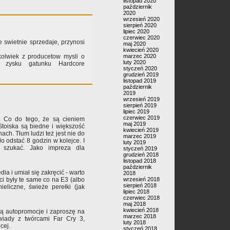
listopad 2020
październik
2020
wrzesień 2020
sierpień 2020
lipiec 2020
czerwiec 2020
ie swietnie sprzedaje, przynosi
maj 2020
kwiecień 2020
marzec 2020
kolwiek z producetow mysli o
luty 2020
m zysku gatunku Hardcore
styczeń 2020
grudzień 2019
listopad 2019
październik
2019
wrzesień 2019
sierpień 2019
lipiec 2019
czerwiec 2019
. Co do tego, że są cieniem
maj 2019
Stoiska są biedne i większość
kwiecień 2019
ach. Tłum ludzi też jest nie do
marzec 2019
ło odstać 8 godzin w kolejce. I
luty 2019
 szukać. Jako impreza dla
styczeń 2019
grudzień 2018
listopad 2018
październik
dia i umiał się zakręcić - warto
2018
wrzesień 2018
i były te same co na E3 (albo
sierpień 2018
nieliczne, świeże perełki (jak
lipiec 2018
czerwiec 2018
maj 2018
kwiecień 2018
 autopromocje i zaproszę na
marzec 2018
ywiady z twórcami Far Cry 3,
luty 2018
cej.
styczeń 2018