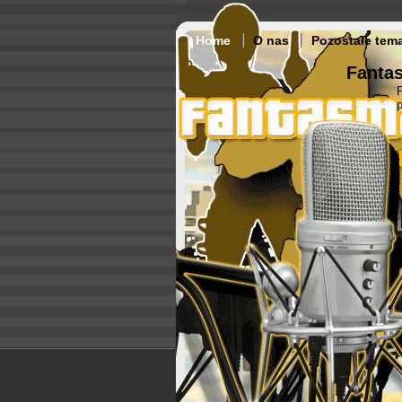
Home
O nas
Pozostałe tem
Fantas
p