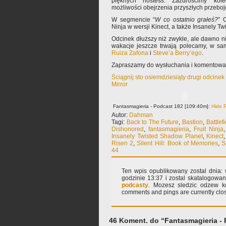
pięknych hostess. Zazdrościmy ko
możliwości obejrzenia przyszłych przebo
W segmencie “
W co ostatnio grałeś?
” 
Ninja w wersji Kinect, a także Insanely T
Odcinek dłuższy niż zwykle, ale dawno ni
wakacje jeszcze trwają polecamy, w sa
Ruiza Zafona
i
Steve’a Berry’ego
.
Zapraszamy do wysłuchania i komentowa
Ściągnij sto osiemdziesiąty drugi odcine
Mirror
Fantasmagieria - Podcast 182 [109:40m]:
Hide P
Autor:
Dahman
Tagi:
Back to The Future
,
Bastion
,
Battlef
Dishonored
,
fantasmagieria
,
Fruit Ninja
Insanely Twisted Shadow Planet
,
Kinect
Risen 2
,
Silent Hill: Book of Memories
,
S
44
Ten wpis opublikowany zostal dnia: w
godzinie 13:37 i zostal skatalogowa
podcasty
. Mozesz sledzic odzew k
comments and pings are currently clo
46 Koment. do “Fantasmagieria - 