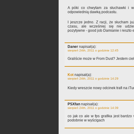
A póki co chwytam za słuchawki i w
odpowiednią dawką podcastu.
I jeszcze jedno. Z racji, że słucham 
czasu, ale wcześniej się nie udziela
pozytywne - good job Damianie i reszto e
Daner
napisał(a):
sierpień 24th, 2011 o godzinie 12:45
Graliście może w From Dust? Jestem cie
Kot
napisał(a):
sierpień 24th, 2011 o godzinie 14:29
Kiedy wreszcie nowy odcinek trafi na iT
PSXfan
napisał(a):
sierpień 24th, 2011 o godzinie 14:39
co jak co ale w fps grafika jest bardzo
podobnie w wyścigach