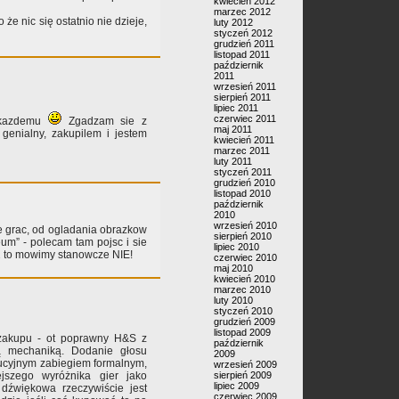
kwiecień 2012
marzec 2012
 że nic się ostatnio nie dzieje,
luty 2012
styczeń 2012
grudzień 2011
listopad 2011
październik
2011
wrzesień 2011
sierpień 2011
lipiec 2011
czerwiec 2011
a kazdemu
Zgadzam sie z
maj 2011
genialny, zakupilem i jestem
kwiecień 2011
marzec 2011
luty 2011
styczeń 2011
grudzień 2010
listopad 2010
październik
2010
wrzesień 2010
nie grac, od ogladania obrazkow
sierpień 2010
um” - polecam tam pojsc i sie
lipiec 2010
 2 to mowimy stanowcze NIE!
czerwiec 2010
maj 2010
kwiecień 2010
marzec 2010
luty 2010
styczeń 2010
grudzień 2009
listopad 2009
 zakupu - ot poprawny H&S z
październik
cą mechaniką. Dodanie głosu
2009
olucyjnym zabiegiem formalnym,
wrzesień 2009
sierpień 2009
ejszego wyróżnika gier jako
lipiec 2009
dźwiękowa rzeczywiście jest
czerwiec 2009