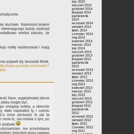
luty 2015
styczeń 2015
grudzień 2014
listopad 2014
tomatycznie.
październik
2014
wrzesień 2014
ię słuchało. Natomiast jestem
sierpień 2014
 otwierającego każdy podcast
lipiec 2014
 Dodatkowo wielka szkoda, że
czerwiec 2014
maj 2014
kwiecień 2014
marzec 2014
jakąś notkę wystosowali i mają
luty 2014
styczeń 2014
grudzień 2013
listopad 2013
ie pojawił się fanowski filmik,
październik
http://www.youtube.com/watch?
2013
wrzesień 2013
ded
sierpień 2013
lipiec 2013
czerwiec 2013
maj 2013
kwiecień 2013
marzec 2013
luty 2013
 kość Nam, wygłodniałej sforze
styczeń 2013
grudzień 2012
, jakby mogło być.
listopad 2012
zego onegdaj hobby, a obecnie
październik
ę stało napisałeś ty, i czemu
2012
 Co mnie obchodzi to jak ta
wrzesień 2012
 mnie to, nie mówie o tym, po
sierpień 2012
lipiec 2012
i złotówki
czerwiec 2012
 utozsamiam, nie przedstawia
maj 2012
oletnim dzieckim przez pewien