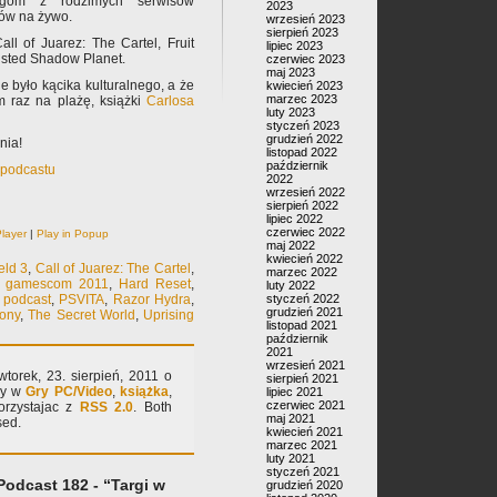
legom z rodzimych serwisów
2023
jów na żywo.
wrzesień 2023
sierpień 2023
Call of Juarez: The Cartel, Fruit
lipiec 2023
wisted Shadow Planet.
czerwiec 2023
maj 2023
e było kącika kulturalnego, a że
kwiecień 2023
marzec 2023
m raz na plażę, książki
Carlosa
luty 2023
styczeń 2023
grudzień 2022
nia!
listopad 2022
październik
k podcastu
2022
wrzesień 2022
sierpień 2022
lipiec 2022
czerwiec 2022
layer
|
Play in Popup
maj 2022
kwiecień 2022
ield 3
,
Call of Juarez: The Cartel
,
marzec 2022
,
gamescom 2011
,
Hard Reset
,
luty 2022
,
podcast
,
PSVITA
,
Razor Hydra
,
styczeń 2022
grudzień 2021
ony
,
The Secret World
,
Uprising
listopad 2021
październik
2021
wrzesień 2021
torek, 23. sierpień, 2011 o
sierpień 2021
ny w
Gry PC/Video
,
książka
,
lipiec 2021
czerwiec 2021
orzystajac z
RSS 2.0
. Both
maj 2021
sed.
kwiecień 2021
marzec 2021
luty 2021
styczeń 2021
Podcast 182 - “Targi w
grudzień 2020