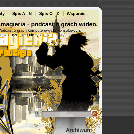
aty
Spis A - N
Spis O - Z
Wsparcie
magieria - podcast o grach wideo.
Podcast o grach komputerowych, konsolowych,
opkulturze, ale i nie tylko.
Archiwum