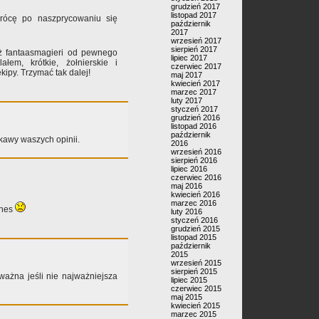
grudzień 2017
listopad 2017
rócę po naszprycowaniu się
październik
2017
wrzesień 2017
sierpień 2017
już fantaasmagieri od pewnego
lipiec 2017
łem, krótkie, żołnierskie i
czerwiec 2017
kipy. Trzymać tak dalej!
maj 2017
kwiecień 2017
marzec 2017
luty 2017
styczeń 2017
grudzień 2016
listopad 2016
październik
kawy waszych opinii.
2016
wrzesień 2016
sierpień 2016
lipiec 2016
czerwiec 2016
maj 2016
kwiecień 2016
marzec 2016
unes
luty 2016
styczeń 2016
grudzień 2015
listopad 2015
październik
2015
wrzesień 2015
sierpień 2015
 ważna jeśli nie najważniejsza
lipiec 2015
czerwiec 2015
maj 2015
kwiecień 2015
marzec 2015