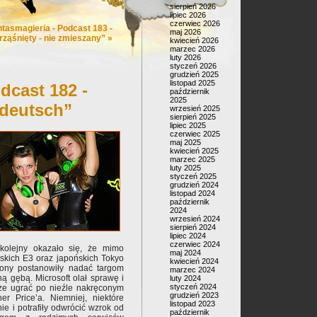
sierpień 2026
lipiec 2026
czerwiec 2026
ntasmagieria - Podcast 183 -
maj 2026
rząśnięty - nie zmieszany”
»
kwiecień 2026
marzec 2026
luty 2026
styczeń 2026
grudzień 2025
listopad 2025
dcast 182 -
październik
2025
hdeutsch”
wrzesień 2025
sierpień 2025
lipiec 2025
czerwiec 2025
maj 2025
kwiecień 2025
marzec 2025
luty 2025
styczeń 2025
grudzień 2024
listopad 2024
październik
2024
wrzesień 2024
sierpień 2024
lipiec 2024
czerwiec 2024
kolejny okazało się, że mimo
maj 2024
ńskich E3 oraz japońskich Tokyo
kwiecień 2024
ony postanowiły nadać targom
marzec 2024
ą gębą. Microsoft olał sprawę i
luty 2024
styczeń 2024
zcze ugrać po nieźle nakręconym
grudzień 2023
r Price’a. Niemniej, niektóre
listopad 2023
e i potrafiły odwrócić wzrok od
październik