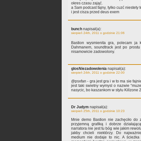
okres czasu zająć.
a Sam podcast fajny, tylko cuzć niestety to
i jest cisza przed deus exem
bunch
napisał(a):
sierpień 24th, 2011 o godzinie 21:06
Bastion wysmienita gra, polecam j
Dahmanem, soundtrack jest po prostu 
nisamowicie zadowolony.
glosNiezadowolenia
napisał(a):
sierpień 24th, 2011 o godzinie 22:00
@psxfan - gra jest gra i w to ma sie faj
jest taki swietny wymysl o nazwie “muze
nasycic, bo kaszankom w stylu Killzone
Dr Judym
napisał(a):
sierpień 25th, 2011 o godzinie 10:23
Mnie demo Bastion nie zachęciło do
przyjemną grafiką i dobrze działają
narratora nie jest tu bóg wie jakim rew
jakby chcieli niektórzy. Do najważni
medium nie dodaje to nic. A ścieżka 