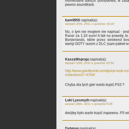
momentami bardzo pomysłowa, w zasad
pewno soundtrack.
kamil950
napisał(a):
sierpień 25th, 2011 o godzinie 19:18
No, o tym nie mogłem nie napisać - jest
Racer za 1,33 euro! A tak na prawdę, to
Borderlands, które przez weekend kos
wersji GOTY razem z DLC (sam pakiet ws
KaszaWspraju
napisał(a):
sierpień 25th, 2011 o godzinie 22:52
http://www.giantbomb.com/quick-look-ico
collection/17-4764/
Chyba dla tych gier warto kupić PS3 ?
Loki Lyesmyth
napisał(a):
sierpień 26th, 2011 o godzinie 0:28
dwójkę było warto kupić napewno. PS w
Dahman
napisał(a):