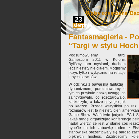
Wpisy oznaczone ‘Back
23
sierpnia
Fantasmagieria - Po
“Targi w stylu Hoc
Podsumowujemy targi
Gamescom 2011 w Kolonii.
Byliśmy tam myślami, duchem
lecz niestety nie ciałem. Mogliśmy
liczyć tylko i wyłącznie na relacje
innych serwisów.
W odcinku z bawarską fantazją i
dynamizmem, porozmawiamy o
tym co przykuło naszą uwagę, co
zaintrygowało, co rozczarowało,
zaskoczyło, a także spłynęło jak
po kaczce. Przede wszystkim po raz 
rozmiarów jest to niestety cień ameryka
Game Show. Właściwie jedynie EA i S
jakąś rangę organizując konferencje pełn
nadal wierzy, że jest w stanie coś jes
hype’ie na ich zabawkę rodem z Fishe
stanowiska prezentowały się bardzo zacni
pięknych hostess. Zazdrościmy ko