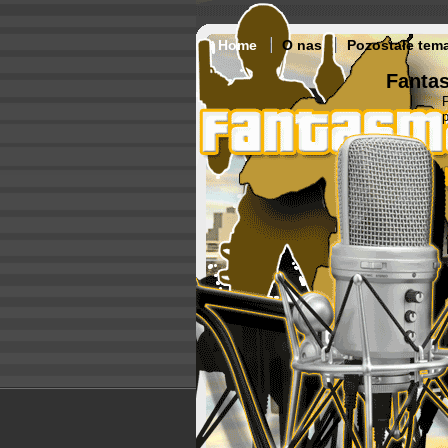
Home
O nas
Pozostałe tem
Fantas
p