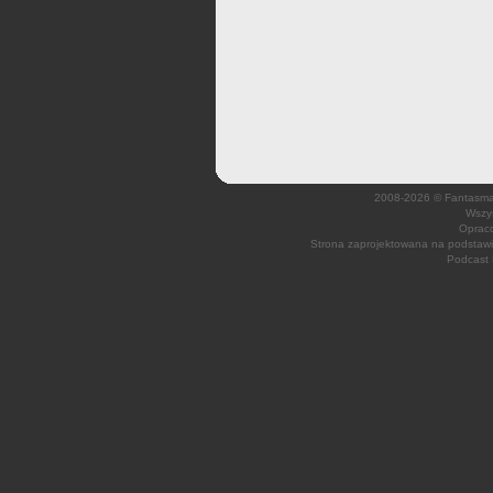
2008-2026 © Fantasmagi
Wszys
Opraco
Strona zaprojektowana na podsta
Podcast