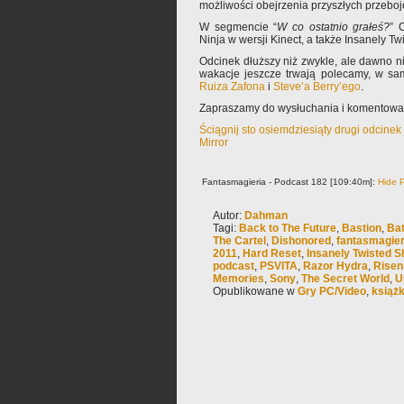
możliwości obejrzenia przyszłych przebo
W segmencie “
W co ostatnio grałeś?
” 
Ninja w wersji Kinect, a także Insanely T
Odcinek dłuższy niż zwykle, ale dawno ni
wakacje jeszcze trwają polecamy, w sa
Ruiza Zafona
i
Steve’a Berry’ego
.
Zapraszamy do wysłuchania i komentowa
Ściągnij sto osiemdziesiąty drugi odcine
Mirror
Fantasmagieria - Podcast 182 [109:40m]:
Hide P
Autor:
Dahman
Tagi:
Back to The Future
,
Bastion
,
Bat
The Cartel
,
Dishonored
,
fantasmagier
2011
,
Hard Reset
,
Insanely Twisted 
podcast
,
PSVITA
,
Razor Hydra
,
Risen
Memories
,
Sony
,
The Secret World
,
U
Opublikowane w
Gry PC/Video
,
książ