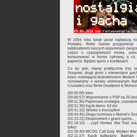
W 2004 roku świat ujrzał najlepszą ko
Portable. Retro Gamer przypomniał o
katalizatorem naszych wspomnień związa
części o czasopismach mowa, poro
konsumować w formie cyfrowej, a co 
papierze. Będzie sporo o komiksach.
Co do gier, mamy praktycznie trzy s
Snapowi, drugi grom z elementami gach
trzeci ociekającej testosteronem Modern W
rozmawiamy o serialu animowanym Bat
Crusader) oraz filmie Deadpool & Wolverine
(00:00:00) Intro
(00:00:57) Wspomnienie o PSP na 20-lec
(00:11:30) Papierowa nostalgia, czasopis
(00:31:36) Kącik demo: 63 dni
(00:41:10) Słówko o Inscryption
(00:44:45) Długa rozmowa o Marvel’s Sn
(01:15:22) Eksperyment z grami gacha…
(01:16:10) ….czyli Honkai Star Rail or
tylko)
(01:59:40) WCOG: Call Duty: Modern Warfa
(02:11:37) Kącik kulturalny: Batman