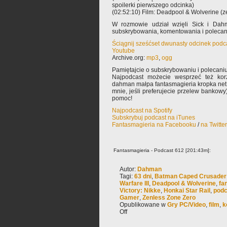
spoilerki pierwszego odcinka)
(02:52:10) Film: Deadpool & Wolverine (z
W rozmowie udział wzięli Sick i Dah
subskrybowania, komentowania i poleca
Ściągnij sześćset dwunasty odcinek podc
Youtube
Archive.org:
mp3
,
ogg
Pamiętajcie o subskrybowaniu i polecaniu
Najpodcast możecie wesprzeć też korz
dahman małpa fantasmagieria kropka net 
mnie, jeśli preferujecie przelew bankowy
pomoc!
Najpodcast na Spotify
Subskrybuj podcast na iTunes
Fantasmagieria na Facebooku
/
na Twitte
Fantasmagieria - Podcast 612 [201:43m]:
Autor:
Dahman
Tagi:
63 dni
,
Batman Caped Crusader
Warfare III
,
Deadpool & Wolverine
,
fa
Victory: Nikke
,
Honkai Star Rail
,
podc
Gamer
,
Zenless Zone Zero
Opublikowane w
Gry PC/Video
,
film
,
k
Off