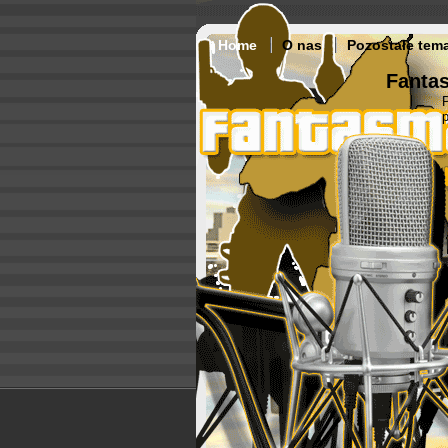
Home
O nas
Pozostałe tem
Fantas
p