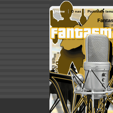
Home
O nas
Pozostałe tem
Fantas
p