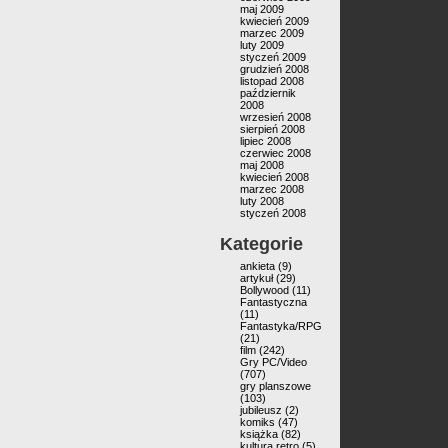
maj 2009
kwiecień 2009
marzec 2009
luty 2009
styczeń 2009
grudzień 2008
listopad 2008
październik
2008
wrzesień 2008
sierpień 2008
lipiec 2008
czerwiec 2008
maj 2008
kwiecień 2008
marzec 2008
luty 2008
styczeń 2008
Kategorie
ankieta
(9)
artykuł
(29)
Bollywood
(11)
Fantastyczna
(11)
Fantastyka/RPG
(21)
film
(242)
Gry PC/Video
(707)
gry planszowe
(103)
jubileusz
(2)
komiks
(47)
książka
(82)
kultura retro
(5)