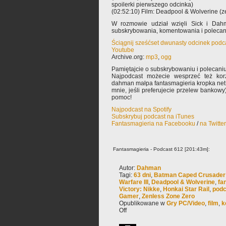
spoilerki pierwszego odcinka)
(02:52:10) Film: Deadpool & Wolverine (z
W rozmowie udział wzięli Sick i Dah
subskrybowania, komentowania i poleca
Ściągnij sześćset dwunasty odcinek podc
Youtube
Archive.org:
mp3
,
ogg
Pamiętajcie o subskrybowaniu i polecaniu
Najpodcast możecie wesprzeć też korz
dahman małpa fantasmagieria kropka net 
mnie, jeśli preferujecie przelew bankowy
pomoc!
Najpodcast na Spotify
Subskrybuj podcast na iTunes
Fantasmagieria na Facebooku
/
na Twitte
Fantasmagieria - Podcast 612 [201:43m]:
Autor:
Dahman
Tagi:
63 dni
,
Batman Caped Crusader
Warfare III
,
Deadpool & Wolverine
,
fa
Victory: Nikke
,
Honkai Star Rail
,
podc
Gamer
,
Zenless Zone Zero
Opublikowane w
Gry PC/Video
,
film
,
k
Off