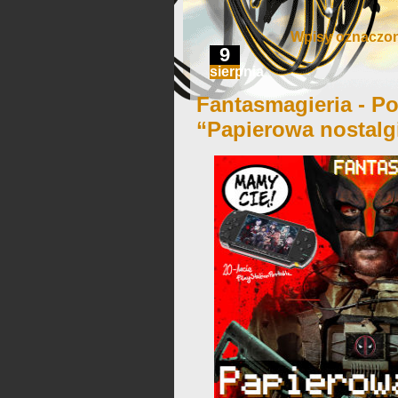
Wpisy oznaczon
9
sierpnia
Fantasmagieria - Po
“Papierowa nostalg