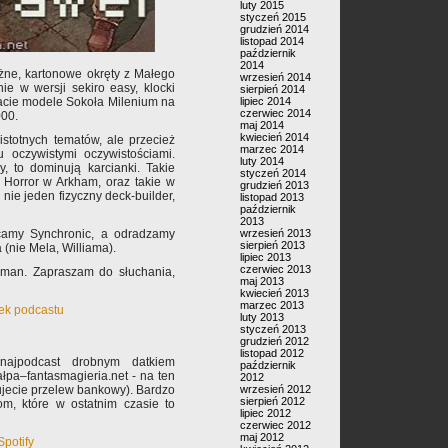
luty 2015
styczeń 2015
grudzień 2014
listopad 2014
październik
2014
ężne, kartonowe okręty z Małego
wrzesień 2014
ie w wersji sekiro easy, klocki
sierpień 2014
tacie modele Sokoła Milenium na
lipiec 2014
czerwiec 2014
000.
maj 2014
kwiecień 2014
stotnych tematów, ale przecież
marzec 2014
oczywistymi oczywistościami.
luty 2014
y, to dominują karcianki. Takie
styczeń 2014
 Horror w Arkham, oraz takie w
grudzień 2013
 nie jeden fizyczny deck-builder,
listopad 2013
październik
2013
lecamy Synchronic, a odradzamy
wrzesień 2013
sierpień 2013
(nie Mela, Williama).
lipiec 2013
czerwiec 2013
hman. Zapraszam do słuchania,
maj 2013
kwiecień 2013
marzec 2013
nek podcastu
luty 2013
styczeń 2013
grudzień 2012
listopad 2012
najpodcast drobnym datkiem
październik
pa–fantasmagieria.net - na ten
2012
rujecie przelew bankowy). Bardzo
wrzesień 2012
sierpień 2012
m, które w ostatnim czasie to
lipiec 2012
czerwiec 2012
maj 2012
Spotify