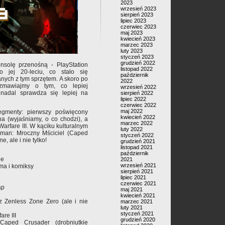
2023
wrzesień 2023
sierpień 2023
lipiec 2023
czerwiec 2023
maj 2023
kwiecień 2023
marzec 2023
luty 2023
styczeń 2023
grudzień 2022
nsolę przenośną - PlayStation
listopad 2022
 jej 20-leciu, co stało się
październik
nych z tym sprzętem. A skoro po
2022
zmawiajmy o tym, co lepiej
wrzesień 2022
nadal sprawdza się lepiej na
sierpień 2022
lipiec 2022
czerwiec 2022
maj 2022
egmenty: pierwszy poświęcony
kwiecień 2022
a (wyjaśniamy, o co chodzi), a
marzec 2022
arfare III. W kąciku kulturalnym
luty 2022
man: Mroczny Mściciel (Caped
styczeń 2022
, ale i nie tylko!
grudzień 2021
listopad 2021
październik
ie
2021
wrzesień 2021
ma i komiksy
sierpień 2021
lipiec 2021
czerwiec 2021
ap
maj 2021
kwiecień 2021
az Zenless Zone Zero (ale i nie
marzec 2021
luty 2021
styczeń 2021
re III
grudzień 2020
 Caped Crusader (drobniutkie