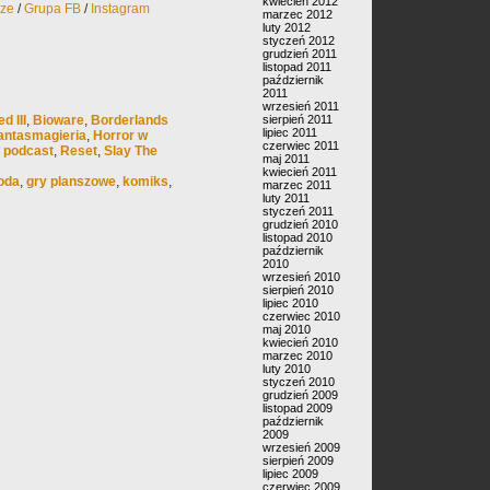
kwiecień 2012
rze
/
Grupa FB
/
Instagram
marzec 2012
luty 2012
styczeń 2012
grudzień 2011
listopad 2011
październik
2011
wrzesień 2011
d III
,
Bioware
,
Borderlands
sierpień 2011
lipiec 2011
antasmagieria
,
Horror w
czerwiec 2011
,
podcast
,
Reset
,
Slay The
maj 2011
kwiecień 2011
oda
,
gry planszowe
,
komiks
,
marzec 2011
luty 2011
styczeń 2011
grudzień 2010
listopad 2010
październik
2010
wrzesień 2010
sierpień 2010
lipiec 2010
czerwiec 2010
maj 2010
kwiecień 2010
marzec 2010
luty 2010
styczeń 2010
grudzień 2009
listopad 2009
październik
2009
wrzesień 2009
sierpień 2009
lipiec 2009
czerwiec 2009