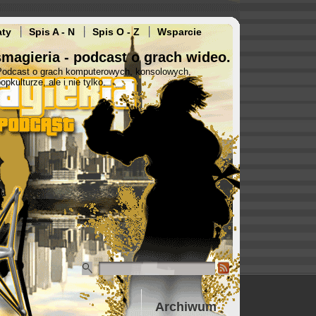
aty
Spis A - N
Spis O - Z
Wsparcie
magieria - podcast o grach wideo.
Podcast o grach komputerowych, konsolowych,
opkulturze, ale i nie tylko.
Archiwum