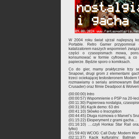
W 2004 roku świat ujrzał najlepszą ko
Portable. Retro Gamer przypomniał o
katalizatorem naszych wspomnień związa
części o czasopismach mowa, poro
konsumować w formie cyfrowej, a co 
papierze. Będzie sporo o komiksach.
Co do gier, mamy praktycznie trzy s
Snapowi, drugi grom z elementami gach
trzeci ociekającej testosteronem Modern W
rozmawiamy o serialu animowanym Bat
Crusader) oraz filmie Deadpool & Wolverine
(00:00:00) Intro
(00:00:57) Wspomnienie o PSP na 20-lec
(00:11:30) Papierowa nostalgia, czasopis
(00:31:36) Kącik demo: 63 dni
(00:41:10) Słówko o Inscryption
(00:44:45) Długa rozmowa o Marvel’s Sn
(01:15:22) Eksperyment z grami gacha…
(01:16:10) ….czyli Honkai Star Rail or
tylko)
(01:59:40) WCOG: Call Duty: Modern Warfa
(02:11:37) Kącik kulturalny: Batman