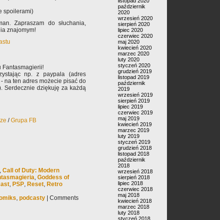
listopad 2020
październik
e spoilerami)
2020
wrzesień 2020
man. Zapraszam do słuchania,
sierpień 2020
nia znajomym!
lipiec 2020
czerwiec 2020
astu
maj 2020
kwiecień 2020
marzec 2020
luty 2020
styczeń 2020
 Fantasmagierii!
grudzień 2019
ystając np. z paypala (adres
listopad 2019
- na ten adres możecie pisać do
październik
). Serdecznie dziękuję za każdą
2019
wrzesień 2019
sierpień 2019
lipiec 2019
czerwiec 2019
maj 2019
rze
/
Grupa FB
kwiecień 2019
marzec 2019
luty 2019
styczeń 2019
grudzień 2018
listopad 2018
październik
2018
,
Call of Duty: Modern
wrzesień 2018
ntasmagieria
,
Goddess of
sierpień 2018
lipiec 2018
ast
,
PSP
,
Reset
,
Retro
czerwiec 2018
maj 2018
omiks
,
podcasty
|
Comments
kwiecień 2018
marzec 2018
luty 2018
styczeń 2018