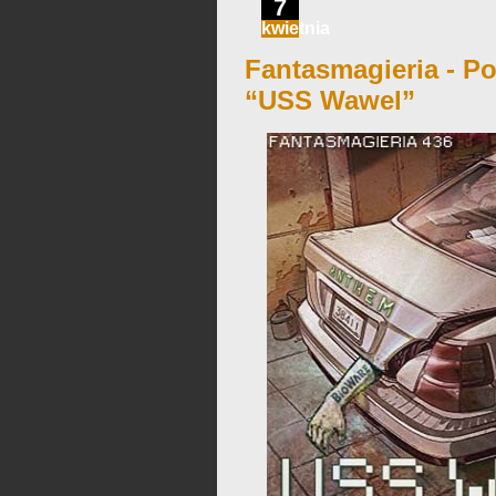
7
kwietnia
Fantasmagieria - Po
“USS Wawel”