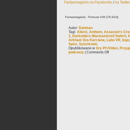
Fantasmagieria na Facebooku
/
na Twitte
Fantasmagieria - Podcast 436 [76:42m]:
Autor:
Dahman
Tagi:
Alien3
,
Anthem
,
Assassin's Cree
3
,
Darksiders Warmastered Switch
,
f
Arkham Gra Karciana
,
Labo VR
,
lego
Spire
,
Synchronic
Opublikowane w
Gry PC/Video
,
Przyg
podcasty
|
Comments Off