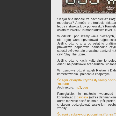
Sklejaliście modele za pacholęcia? Pot
modelarza? A może preferujecie składan
lego i instrukcja krok po kroczku? Pamię
ostatnim Pixelu? To modelartstwo level 9
W odcinku poruszamy wiele bieżących, i
nie będę wam sprzedawał najpodcastu 
Jeśli chodzi o to w co ostatnio graliśm
prawdziwe, papierowe, namacalne, czyli
całości cyfrowe, ale grywalne bardziej niż
czyli Slay The Spire.
Jeśli chodzi o kącik kulturalny to po
Alien3 na podstawie scenariusza Gibsona 
W rozmowie udział wzięli Rysław i Da
komentowania i polecania znajomym!
Ściągnij czterysta trzydziesty szósty odci
Youtube
Archive.org:
mp3
,
ogg
Pamiętajcie, że możecie wesprzeć 
korzystając z
paypala
(adres dahman–mał
adres możecie pisać do mnie, jeśli prefe
chciałem podziękować wszystkim osobo
zrobiły!
Ściągnij / subskrybuj podcast na iTunes
/