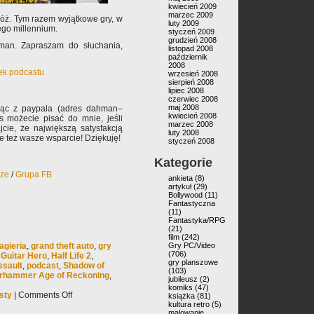
kwiecień 2009
marzec 2009
óż. Tym razem wyjątkowe gry, w
luty 2009
ego millennium.
styczeń 2009
grudzień 2008
man. Zapraszam do słuchania,
listopad 2008
październik
2008
nek podcastu
wrzesień 2008
sierpień 2008
lipiec 2008
czerwiec 2008
maj 2008
jąc z paypala (adres dahman–
kwiecień 2008
s możecie pisać do mnie, jeśli
marzec 2008
jcie, że największą satysfakcją
luty 2008
ale też wasze wsparcie! Dziękuję!
styczeń 2008
Kategorie
rze
/
Grupa FB
ankieta
(8)
artykuł
(29)
Bollywood
(11)
Fantastyczna
(11)
Fantastyka/RPG
(21)
film
(242)
agieria
,
grand theft auto
,
gry
Gry PC/Video
(706)
,
Guitar Hero
,
Half Life 2
,
gry planszowe
ssault
,
podcast
,
Shadow of
(103)
rhammer Age of Reckoning
,
jubileusz
(2)
komiks
(47)
sty
|
Comments Off
książka
(81)
kultura retro
(5)
malowanie