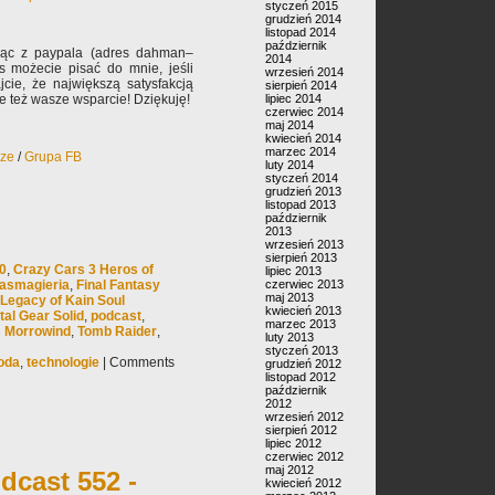
styczeń 2015
grudzień 2014
listopad 2014
październik
jąc z paypala (adres dahman–
2014
s możecie pisać do mnie, jeśli
wrzesień 2014
jcie, że największą satysfakcją
sierpień 2014
ale też wasze wsparcie! Dziękuję!
lipiec 2014
czerwiec 2014
maj 2014
kwiecień 2014
marzec 2014
rze
/
Grupa FB
luty 2014
styczeń 2014
grudzień 2013
listopad 2013
październik
2013
wrzesień 2013
sierpień 2013
00
,
Crazy Cars 3 Heros of
lipiec 2013
tasmagieria
,
Final Fantasy
czerwiec 2013
maj 2013
Legacy of Kain Soul
kwiecień 2013
tal Gear Solid
,
podcast
,
marzec 2013
s Morrowind
,
Tomb Raider
,
luty 2013
styczeń 2013
oda
,
technologie
|
Comments
grudzień 2012
listopad 2012
październik
2012
wrzesień 2012
sierpień 2012
lipiec 2012
czerwiec 2012
maj 2012
dcast 552 -
kwiecień 2012