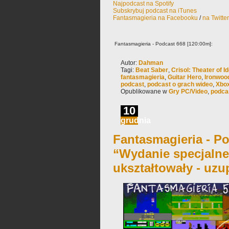
Najpodcast na Spotify
Subskrybuj podcast na iTunes
Fantasmagieria na Facebooku
/
na Twitte
Fantasmagieria - Podcast 668 [120:00m]:
Autor:
Dahman
Tagi:
Beat Saber
,
Crisol: Theater of Id
fantasmagieria
,
Guitar Hero
,
Ironwoo
podcast
,
podcast o grach wideo
,
Xbo
Opublikowane w
Gry PC/Video
,
podca
10
grudnia
Fantasmagieria - Po
“Wydanie specjalne:
ukształtowały - uzu