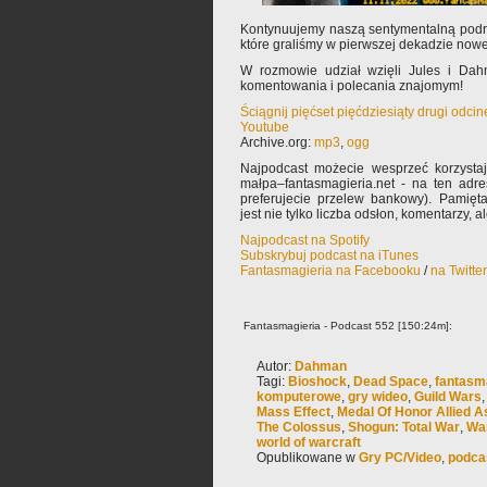
Kontynuujemy naszą sentymentalną podr
które graliśmy w pierwszej dekadzie now
W rozmowie udział wzięli Jules i Dah
komentowania i polecania znajomym!
Ściągnij pięćset pięćdziesiąty drugi odci
Youtube
Archive.org:
mp3
,
ogg
Najpodcast możecie wesprzeć korzysta
małpa–fantasmagieria.net - na ten adre
preferujecie przelew bankowy). Pamięta
jest nie tylko liczba odsłon, komentarzy, 
Najpodcast na Spotify
Subskrybuj podcast na iTunes
Fantasmagieria na Facebooku
/
na Twitte
Fantasmagieria - Podcast 552 [150:24m]:
Autor:
Dahman
Tagi:
Bioshock
,
Dead Space
,
fantasm
komputerowe
,
gry wideo
,
Guild Wars
Mass Effect
,
Medal Of Honor Allied A
The Colossus
,
Shogun: Total War
,
Wa
world of warcraft
Opublikowane w
Gry PC/Video
,
podca