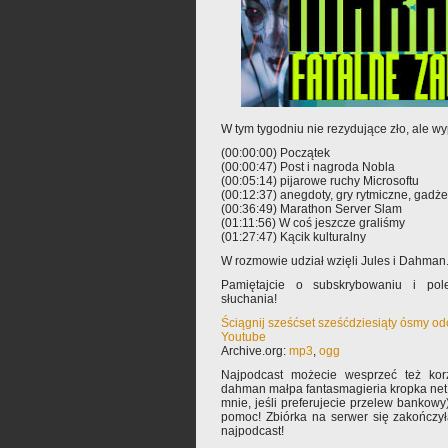
W tym tygodniu nie rezydujące zło, ale wy
(00:00:00) Początek
(00:00:47) Post i nagroda Nobla
(00:05:14) pijarowe ruchy Microsoftu
(00:12:37) anegdoty, gry rytmiczne, gadże
(00:36:49) Marathon Server Slam
(01:11:56) W coś jeszcze graliśmy
(01:27:47) Kącik kulturalny
W rozmowie udział wzięli Jules i Dahman
Pamiętajcie o subskrybowaniu i pole
słuchania!
Ściągnij sześćset sześćdziesiąty ósmy o
Youtube
Archive.org:
mp3
,
ogg
Najpodcast możecie wesprzeć też korz
dahman małpa fantasmagieria kropka net 
mnie, jeśli preferujecie przelew bankowy
pomoc! Zbiórka na serwer się zakończy
najpodcast!