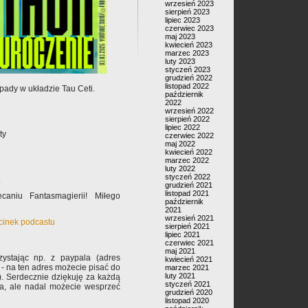
wrzesień 2023
sierpień 2023
lipiec 2023
czerwiec 2023
maj 2023
kwiecień 2023
marzec 2023
luty 2023
styczeń 2023
grudzień 2022
listopad 2022
pady w układzie Tau Ceti.
październik
2022
wrzesień 2022
sierpień 2022
lipiec 2022
ty
czerwiec 2022
maj 2022
kwiecień 2022
marzec 2022
luty 2022
styczeń 2022
.
grudzień 2021
listopad 2021
caniu Fantasmagierii! Miłego
październik
2021
wrzesień 2021
dcinek podcastu
sierpień 2021
lipiec 2021
czerwiec 2021
maj 2021
ystając np. z paypala (adres
kwiecień 2021
- na ten adres możecie pisać do
marzec 2021
luty 2021
). Serdecznie dziękuję za każdą
styczeń 2021
ła, ale nadal możecie wesprzeć
grudzień 2020
listopad 2020