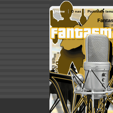
Home
O nas
Pozostałe tem
Fantas
p