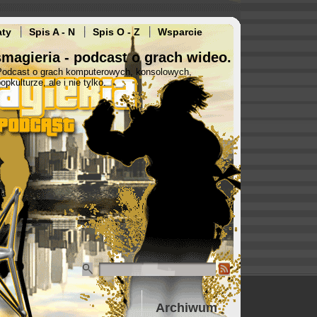
aty
Spis A - N
Spis O - Z
Wsparcie
magieria - podcast o grach wideo.
Podcast o grach komputerowych, konsolowych,
opkulturze, ale i nie tylko.
Archiwum