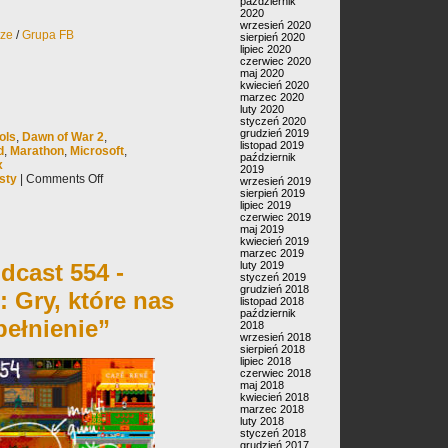
październik
2020
wrzesień 2020
rze
/
Grupa FB
sierpień 2020
lipiec 2020
czerwiec 2020
maj 2020
kwiecień 2020
marzec 2020
luty 2020
styczeń 2020
grudzień 2019
ols
,
Dawn of War 2
,
listopad 2019
d
,
Marathon
,
Microsoft
,
październik
x
2019
sty
|
Comments Off
wrzesień 2019
sierpień 2019
lipiec 2019
czerwiec 2019
maj 2019
kwiecień 2019
marzec 2019
dcast 554 -
luty 2019
styczeń 2019
grudzień 2018
 Gry, które nas
listopad 2018
październik
pełnienie”
2018
wrzesień 2018
sierpień 2018
lipiec 2018
czerwiec 2018
maj 2018
kwiecień 2018
marzec 2018
luty 2018
styczeń 2018
grudzień 2017