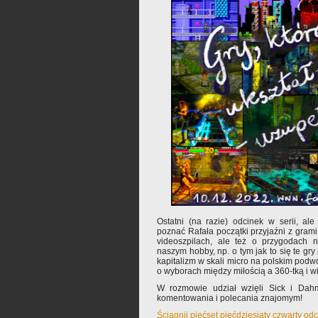
Ostatni (na razie) odcinek w serii, ale
poznać Rafała początki przyjaźni z gra
videoszpilach, ale też o przygodach n
naszym hobby, np. o tym jak to się te gry
kapitalizm w skali micro na polskim podw
o wyborach między miłością a 360-tką i wi
W rozmowie udział wzięli Sick i Dah
komentowania i polecania znajomym!
Ściągnij pięćset pięćdziesiąty czwarty od