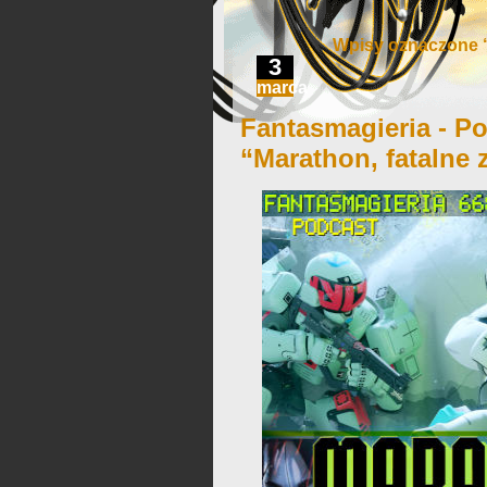
Wpisy oznaczone ‘
3
marca
Fantasmagieria - Po
“Marathon, fatalne 