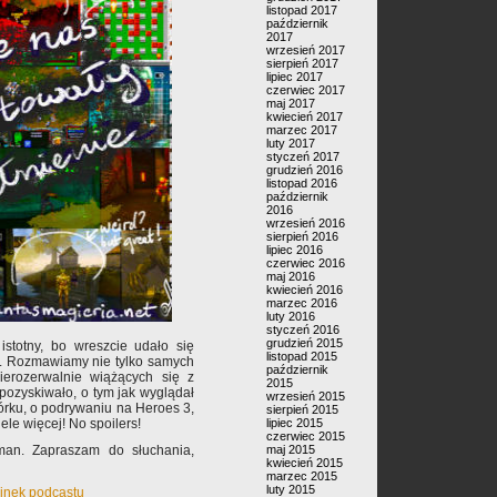
listopad 2017
październik
2017
wrzesień 2017
sierpień 2017
lipiec 2017
czerwiec 2017
maj 2017
kwiecień 2017
marzec 2017
luty 2017
styczeń 2017
grudzień 2016
listopad 2016
październik
2016
wrzesień 2016
sierpień 2016
lipiec 2016
czerwiec 2016
maj 2016
kwiecień 2016
marzec 2016
luty 2016
styczeń 2016
grudzień 2015
 istotny, bo wreszcie udało się
listopad 2015
mi. Rozmawiamy nie tylko samych
październik
ierozerwalnie wiążących się z
2015
 pozyskiwało, o tym jak wyglądał
wrzesień 2015
órku, o podrywaniu na Heroes 3,
sierpień 2015
ele więcej! No spoilers!
lipiec 2015
czerwiec 2015
man. Zapraszam do słuchania,
maj 2015
kwiecień 2015
marzec 2015
luty 2015
cinek podcastu