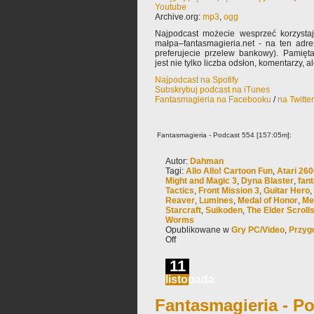
Youtube
Archive.org:
mp3
,
ogg
Najpodcast możecie wesprzeć korzysta
małpa–fantasmagieria.net - na ten adre
preferujecie przelew bankowy). Pamięta
jest nie tylko liczba odsłon, komentarzy, 
Najpodcast na Spotify
Subskrybuj podcast na iTunes
Fantasmagieria na Facebooku
/
na Twitte
Fantasmagieria - Podcast 554 [157:05m]:
Autor:
Dahman
Tagi:
Allo Allo! Cartoon Fun
,
Atari 26
Might and Magic 3
,
Dyna Blaster
,
fan
Tactics
,
Front Mission 3
,
Guitar Hero
,
Reaver
,
Lumines
,
Medal of Honor
,
Me
Starcraft
,
Suikoden
,
The Elder Scroll
Worms
Opublikowane w
Gry PC/Video
,
Przyg
Off
11
listopada
Fantasmagieria - Po