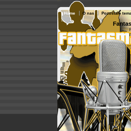
Home
O nas
Pozostałe tem
Fantas
p