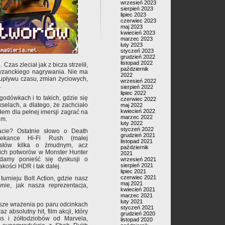
wrzesień 2023
sierpień 2023
lipiec 2023
czerwiec 2023
maj 2023
kwiecień 2023
marzec 2023
luty 2023
styczeń 2023
grudzień 2022
listopad 2022
zas zleciał jak z bicza strzelił,
październik
tyzanckiego nagrywania. Nie ma
2022
o upływu czasu, zmian życiowych,
wrzesień 2022
.
sierpień 2022
lipiec 2022
dówkach i to takich, gdzie się
czerwiec 2022
selach, a dlatego, że zachciało
maj 2022
kwiecień 2022
em dla pełnej imersji zagrać na
marzec 2022
um.
luty 2022
styczeń 2022
acie? Ostatnie słowo o Death
grudzień 2021
siekance Hi-Fi Rush (małej
listopad 2021
z słów kilka o żmudnym, acz
październik
kich potworów w Monster Hunter
2021
 damy ponieść się dyskusji o
wrzesień 2021
sierpień 2021
akości HDR i tak dalej.
lipiec 2021
czerwiec 2021
turnieju Bolt Action, gdzie nasz
maj 2021
ynie, jak nasza reprezentacja,
kwiecień 2021
marzec 2021
luty 2021
wsze wrażenia po paru odcinkach
styczeń 2021
z absolutny hit, film akcji, który
grudzień 2020
us i żółtodziobów od Marvela,
listopad 2020