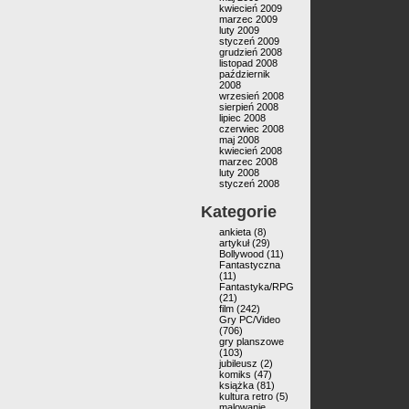
kwiecień 2009
marzec 2009
luty 2009
styczeń 2009
grudzień 2008
listopad 2008
październik
2008
wrzesień 2008
sierpień 2008
lipiec 2008
czerwiec 2008
maj 2008
kwiecień 2008
marzec 2008
luty 2008
styczeń 2008
Kategorie
ankieta
(8)
artykuł
(29)
Bollywood
(11)
Fantastyczna
(11)
Fantastyka/RPG
(21)
film
(242)
Gry PC/Video
(706)
gry planszowe
(103)
jubileusz
(2)
komiks
(47)
książka
(81)
kultura retro
(5)
malowanie