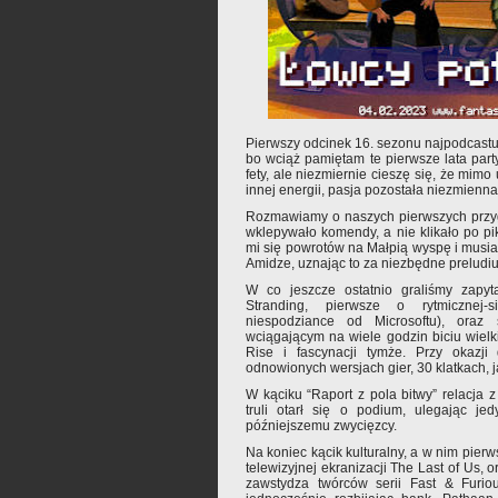
Pierwszy odcinek 16. sezonu najpodcastu. C
bo wciąż pamiętam te pierwsze lata par
fety, ale niezmiernie cieszę się, że mim
innej energii, pasja pozostała niezmienna
Rozmawiamy o naszych pierwszych przygo
wklepywało komendy, a nie klikało po pik
mi się powrotów na Małpią wyspę i musiał
Amidze, uznając to za niezbędne preludi
W co jeszcze ostatnio graliśmy zapyt
Stranding, pierwsze o rytmicznej-
niespodziance od Microsoftu), ora
wciągającym na wiele godzin biciu wiel
Rise i fascynacji tymże. Przy okazji
odnowionych wersjach gier, 30 klatkach, j
W kąciku “Raport z pola bitwy” relacja z 
truli otarł się o podium, ulegając jed
późniejszemu zwycięzcy.
Na koniec kącik kulturalny, a w nim pier
telewizyjnej ekranizacji The Last of Us, ora
zawstydza twórców serii Fast & Furio