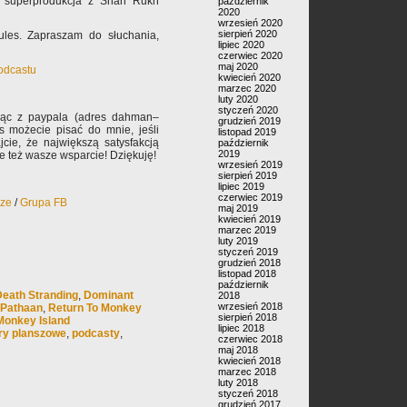
n, superprodukcja z Shah Rukh
październik
2020
wrzesień 2020
sierpień 2020
les. Zapraszam do słuchania,
lipiec 2020
czerwiec 2020
maj 2020
podcastu
kwiecień 2020
marzec 2020
luty 2020
styczeń 2020
jąc z paypala (adres dahman–
grudzień 2019
s możecie pisać do mnie, jeśli
listopad 2019
jcie, że największą satysfakcją
październik
2019
ale też wasze wsparcie! Dziękuję!
wrzesień 2019
sierpień 2019
lipiec 2019
czerwiec 2019
rze
/
Grupa FB
maj 2019
kwiecień 2019
marzec 2019
luty 2019
styczeń 2019
grudzień 2018
listopad 2018
październik
Death Stranding
,
Dominant
2018
wrzesień 2018
Pathaan
,
Return To Monkey
sierpień 2018
Monkey Island
lipiec 2018
ry planszowe
,
podcasty
,
czerwiec 2018
maj 2018
kwiecień 2018
marzec 2018
luty 2018
styczeń 2018
grudzień 2017