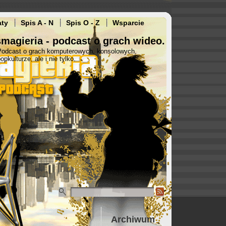
aty
Spis A - N
Spis O - Z
Wsparcie
magieria - podcast o grach wideo.
Podcast o grach komputerowych, konsolowych,
opkulturze, ale i nie tylko.
Archiwum