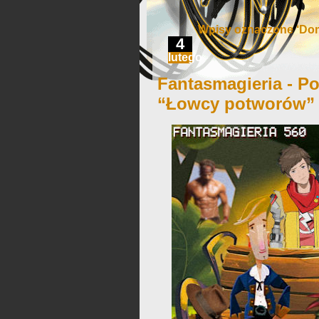
Wpisy oznaczone ‘Dom
4
lutego
Fantasmagieria - Po
“Łowcy potworów”