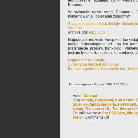
jednocześnie rozbijając bank, Pathaa
Khanem.
W rozmowie udział wzięli Dahman i Ju
komentowania i polecania znajomym!
Ściągnij pięćset sześćdziesiąty odcinek 
Youtube
Archive.org:
mp3
,
ogg
Najpodcast możecie wesprzeć korzysta
małpa–fantasmagieria.net - na ten adre
preferujecie przelew bankowy). Pamięta
jest nie tylko liczba odsłon, komentarzy, 
Najpodcast na Spotify
Subskrybuj podcast na iTunes
Fantasmagieria na Facebooku
/
na Twitte
Fantasmagieria - Podcast 560 [123:23m]:
Autor:
Dahman
Tagi:
Amiga
,
Bollywood
,
Bolt Action
,
Spiecies
,
fantasmagieria
,
Hi-Fi Rush
,
Island
,
The Last of Us
,
The Secret of 
Opublikowane w
Gry PC/Video
,
film
,
g
serial
|
Comments Off