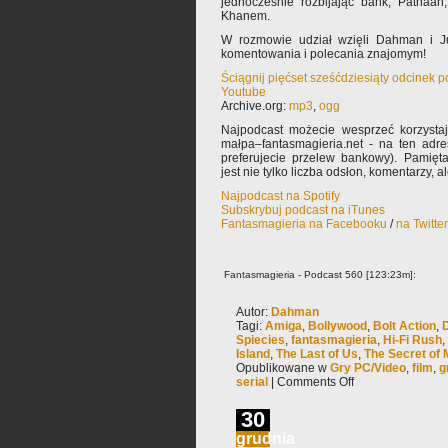
jednocześnie rozbijając bank, Pathaa
Khanem.
W rozmowie udział wzięli Dahman i Ju
komentowania i polecania znajomym!
Ściągnij pięćset sześćdziesiąty odcinek 
Youtube
Archive.org:
mp3
,
ogg
Najpodcast możecie wesprzeć korzysta
małpa–fantasmagieria.net - na ten adre
preferujecie przelew bankowy). Pamięta
jest nie tylko liczba odsłon, komentarzy, 
Najpodcast na Spotify
Subskrybuj podcast na iTunes
Fantasmagieria na Facebooku
/
na Twitte
Fantasmagieria - Podcast 560 [123:23m]:
Autor:
Dahman
Tagi:
Amiga
,
Bollywood
,
Bolt Action
,
Spiecies
,
fantasmagieria
,
Hi-Fi Rush
,
Island
,
The Last of Us
,
The Secret of 
Opublikowane w
Gry PC/Video
,
film
,
g
serial
|
Comments Off
30
grudnia