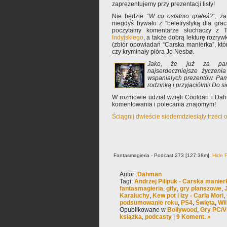
zaprezentujemy przy prezentacji listy!
Nie będzie “
W co ostatnio grałeś?
“, z
niegdyś bywało z “beletrystyką dla grac
poczytamy komentarze słuchaczy z T
Indyjskiego
, a także dobrą lekturę rozryw
(zbiór opowiadań “Carska manierka”, któ
czy kryminały pióra Jo Nesbø.
Jako, że już za parę 
najserdeczniejsze życzeni
wspaniałych prezentów. Pami
rodzinką i przyjaciółmi! Do s
W rozmowie udział wzięli Cooldan i Da
komentowania i polecania znajomym!
Ściągnij dwieście siedemdziesiąty trzeci
Fantasmagieria - Podcast 273 [127:38m]:
Hide P
Autor:
Dahman
Tagi:
Andrzej Pilipuk - Carska manier
fantasmagieria
,
gify
,
gry planszowe
,
Karaluchy
,
Kew pot i łzy - Carla Mori
,
podsumowanie roku
,
PS4
,
Święta
,
Wii
Opublikowane w
Bollywood
,
Gry PC/V
książka
,
podcasty
|
9 Koment. »