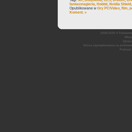
Tagi:
4K
,
Bollywood
,
CES
,
Dhoom
,
Dh
fantasmagieria
,
Hobbit
,
Nvidia Shield
Opublikowane w
Gry PC/Video
,
film
,
p
Koment. »
2008-2026 © Fantasmagi
Wszys
Opraco
Strona zaprojektowana na podsta
Podcast