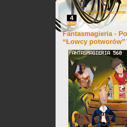
Wpisy oznaczone 
4
lutego
Fantasmagieria - Po
“Łowcy potworów”