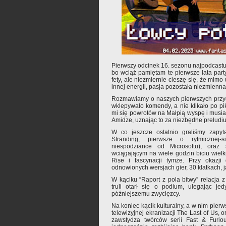
Pierwszy odcinek 16. sezonu najpodcastu. C
bo wciąż pamiętam te pierwsze lata par
fety, ale niezmiernie cieszę się, że mim
innej energii, pasja pozostała niezmienna
Rozmawiamy o naszych pierwszych przygo
wklepywało komendy, a nie klikało po pik
mi się powrotów na Małpią wyspę i musiał
Amidze, uznając to za niezbędne preludi
W co jeszcze ostatnio graliśmy zapyt
Stranding, pierwsze o rytmicznej-
niespodziance od Microsoftu), ora
wciągającym na wiele godzin biciu wiel
Rise i fascynacji tymże. Przy okazji
odnowionych wersjach gier, 30 klatkach, j
W kąciku “Raport z pola bitwy” relacja z 
truli otarł się o podium, ulegając jed
późniejszemu zwycięzcy.
Na koniec kącik kulturalny, a w nim pier
telewizyjnej ekranizacji The Last of Us, ora
zawstydza twórców serii Fast & Furio