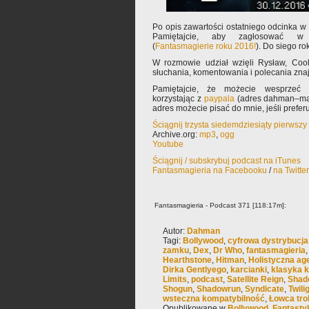
Po opis zawartości ostatniego odcinka 
Pamiętajcie, aby zagłosować w pl
(
Fantasmagierie roku 2016!
). Do siego ro
W rozmowie udział wzięli Rysław, Co
słuchania, komentowania i polecania zn
Pamiętajcie, że możecie wesprzeć 
korzystając z
paypala
(adres dahman–mał
adres możecie pisać do mnie, jeśli prefe
Ściągnij trzysta siedemdziesiąty pierwsz
Archive.org:
mp3
,
ogg
Youtube
Ściągnij / subskrybuj podcast na iTunes
Fantasmagieria na Facebooku
/
na Twitte
Fantasmagieria - Podcast 371 [118:17m]:
Autor:
Dahman
Tagi:
Bollywood
,
cyfrowa dystrybucja
zamku
,
Dex
,
Dr Who
,
fantasmagieria
Hearthstone
,
Hitman
,
Holistyczna ag
Dirka Gentlyego
,
karcianki
,
klasyka k
Limits
,
podcast
,
Satellite Reign
,
Shado
Shogun
,
Shadowrun
,
Syndicate
,
Twili
wsteczna kompatybilność
,
Łowca trol
Opublikowane w
Bollywood
,
Fantast