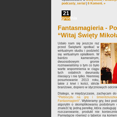
podcasty
,
serial
|
6 Koment. »
21
grudnia
Fantasmagieria - Po
“Witaj Święty Mikoł
Udało nam się jeszcze raz
przed Świętami spotkać w
wirtualnym studiu i podzielić
się wirtualnym opłatkiem. W
bardzo kameralnym,
dwuosobowym gronie
rozmawialiśmy o tym co było
warte wspomnienia w ciągu
tych ostatnich dwunastu
miesięcy i nie tylko. Niemniej
posumowanie 2013 roku,
takie z krwi i kości, stricte
branżowe, dopiero w styczniowych odcin
Dlatego, w międzyczasie, zachęcam do 
“Plebiscytu na grę i śmierdziusz
Fantasmagierii”
. Wybieramy gry, bez podz
algorytm o skomplikowaniu podobnym do
znaleźć tę jedną perełkę, która zasługuję
rozczarowanie, produkt nie konieczni
Pamiętajcie również o tabelce na komen