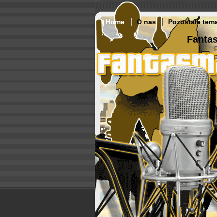
Home
O nas
Pozostałe tem
Fantas
p