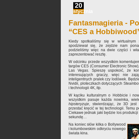
20
stycznia
Fantasmagieria - Po
“CES a Hobbiwood
Kiedy spotkaliśmy się w wirtualnym s
spodziewał się, że zejdzie nam ponad
podzieliśmy więc na dwie części i wła
zaprezentować resztę.
W odcinku przede wszystkim komentujem
targów CES (Consumer Electronic Show), 
Las Vegas. Spieszę uspokoić, że kon
interesujących graczy, więc nie za
inteligentnych pralek czy lodówek. Będzi
Nvidii, ploteczkach dotyczących Steamb
i technologii 4K, itp.
W kąciku kulturalnym o Hobbicie i no
wszystkim pasuje każda nowinka, wiel
hipsteryzuje
, stwierdzając, że 3D jes
przestać kręcić w tej technologii. Temu
Ciekawe jednak jaki będzie los produkcji
sekundę…
Na koniec słów kilka o Bollywood
i kolumbowskim odkryciu nowego
świata kina.