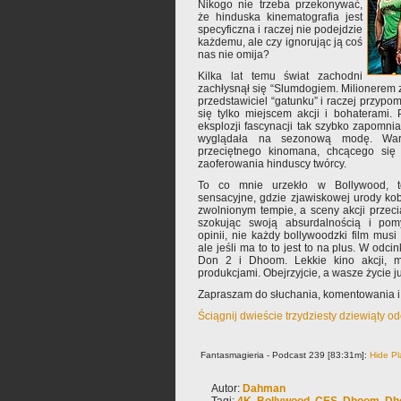
Nikogo nie trzeba przekonywać,
że hinduska kinematografia jest
specyficzna i raczej nie podejdzie
każdemu, ale czy ignorując ją coś
nas nie omija?
Kilka lat temu świat zachodni
zachłysnął się “Slumdogiem. Milionerem z 
przedstawiciel “gatunku” i raczej przypom
się tylko miejscem akcji i bohaterami.
eksplozji fascynacji tak szybko zapomnia
wyglądała na sezonową modę. War
przeciętnego kinomana, chcącego się
zaoferowania hinduscy twórcy.
To co mnie urzekło w Bollywood, t
sensacyjne, gdzie zjawiskowej urody k
zwolnionym tempie, a sceny akcji przec
szokując swoją absurdalnością i pom
opinii, nie każdy bollywoodzki film mu
ale jeśli ma to to jest to na plus. W odc
Don 2 i Dhoom. Lekkie kino akcji, m
produkcjami. Obejrzyjcie, a wasze życie j
Zapraszam do słuchania, komentowania i
Ściągnij dwieście trzydziesty dziewiąty o
Fantasmagieria - Podcast 239 [83:31m]:
Hide Pl
Autor:
Dahman