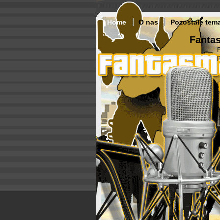
Home
O nas
Pozostałe tem
Fantas
p