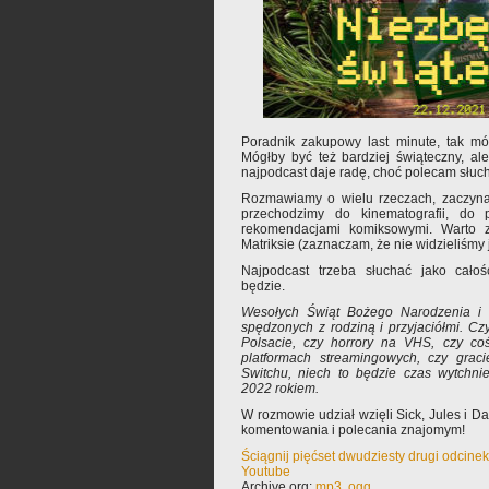
Poradnik zakupowy last minute, tak mó
Mógłby być też bardziej świąteczny, al
najpodcast daje radę, choć polecam słuc
Rozmawiamy o wielu rzeczach, zaczynam
przechodzimy do kinematografii, do 
rekomendacjami komiksowymi. Warto 
Matriksie (zaznaczam, że nie widzieliśmy
Najpodcast trzeba słuchać jako cało
będzie.
Wesołych Świąt Bożego Narodzenia i w
spędzonych z rodziną i przyjaciółmi. Cz
Polsacie, czy horrory na VHS, czy c
platformach streamingowych, czy grac
Switchu, niech to będzie czas wytchnie
2022 rokiem.
W rozmowie udział wzięli Sick, Jules i 
komentowania i polecania znajomym!
Ściągnij pięćset dwudziesty drugi odcine
Youtube
Archive.org:
mp3
,
ogg