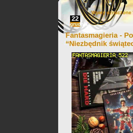
Wpisy oznaczone ‘
22
grudnia
Fantasmagieria - Po
“Niezbędnik świąte