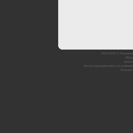
2008-2026 © Fantasmagi
Wszys
Opraco
Strona zaprojektowana na podsta
Podcast