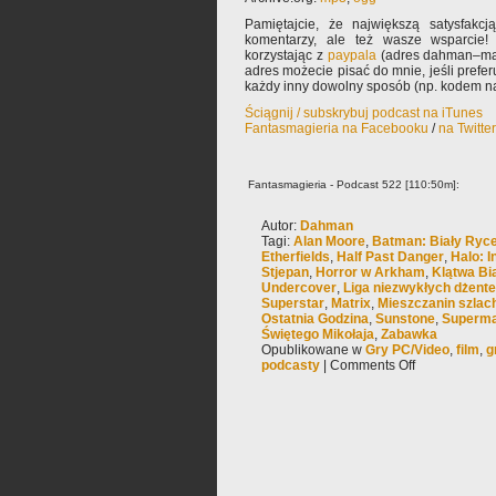
Pamiętajcie, że największą satysfakcją
komentarzy, ale też wasze wsparcie!
korzystając z
paypala
(adres dahman–mał
adres możecie pisać do mnie, jeśli prefe
każdy inny dowolny sposób (np. kodem na
Ściągnij / subskrybuj podcast na iTunes
Fantasmagieria na Facebooku
/
na Twitte
Fantasmagieria - Podcast 522 [110:50m]:
Autor:
Dahman
Tagi:
Alan Moore
,
Batman: Biały Ryc
Etherfields
,
Half Past Danger
,
Halo: In
Stjepan
,
Horror w Arkham
,
Klątwa Bi
Undercover
,
Liga niezwykłych dżen
Superstar
,
Matrix
,
Mieszczanin szla
Ostatnia Godzina
,
Sunstone
,
Superma
Świętego Mikołaja
,
Zabawka
Opublikowane w
Gry PC/Video
,
film
,
g
podcasty
|
Comments Off