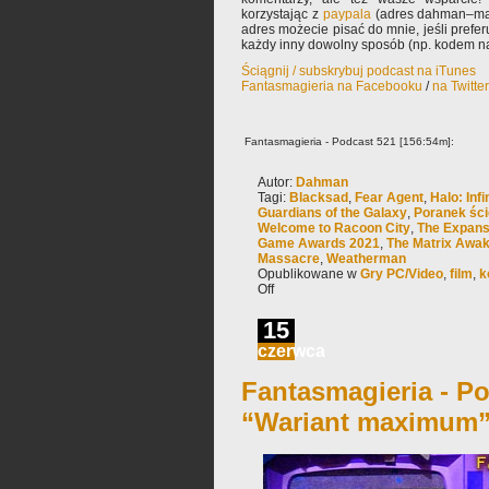
korzystając z
paypala
(adres dahman–mał
adres możecie pisać do mnie, jeśli prefe
każdy inny dowolny sposób (np. kodem na
Ściągnij / subskrybuj podcast na iTunes
Fantasmagieria na Facebooku
/
na Twitte
Fantasmagieria - Podcast 521 [156:54m]:
Autor:
Dahman
Tagi:
Blacksad
,
Fear Agent
,
Halo: Infi
Guardians of the Galaxy
,
Poranek ści
Welcome to Racoon City
,
The Expanse
Game Awards 2021
,
The Matrix Awa
Massacre
,
Weatherman
Opublikowane w
Gry PC/Video
,
film
,
k
Off
15
czerwca
Fantasmagieria - Po
“Wariant maximum