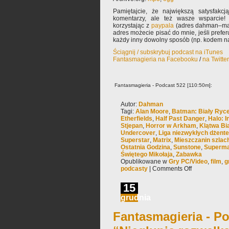
Pamiętajcie, że największą satysfakcją
komentarzy, ale też wasze wsparcie!
korzystając z
paypala
(adres dahman–mał
adres możecie pisać do mnie, jeśli prefe
każdy inny dowolny sposób (np. kodem na
Ściągnij / subskrybuj podcast na iTunes
Fantasmagieria na Facebooku
/
na Twitte
Fantasmagieria - Podcast 522 [110:50m]:
Autor:
Dahman
Tagi:
Alan Moore
,
Batman: Biały Ryc
Etherfields
,
Half Past Danger
,
Halo: In
Stjepan
,
Horror w Arkham
,
Klątwa Bi
Undercover
,
Liga niezwykłych dżen
Superstar
,
Matrix
,
Mieszczanin szla
Ostatnia Godzina
,
Sunstone
,
Superma
Świętego Mikołaja
,
Zabawka
Opublikowane w
Gry PC/Video
,
film
,
g
podcasty
|
Comments Off
15
grudnia
Fantasmagieria - Po