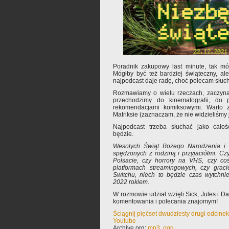
Poradnik zakupowy last minute, tak mó
Mógłby być też bardziej świąteczny, al
najpodcast daje radę, choć polecam słuc
Rozmawiamy o wielu rzeczach, zaczynam
przechodzimy do kinematografii, do 
rekomendacjami komiksowymi. Warto 
Matriksie (zaznaczam, że nie widzieliśmy
Najpodcast trzeba słuchać jako cało
będzie.
Wesołych Świąt Bożego Narodzenia i w
spędzonych z rodziną i przyjaciółmi. Cz
Polsacie, czy horrory na VHS, czy c
platformach streamingowych, czy grac
Switchu, niech to będzie czas wytchnie
2022 rokiem.
W rozmowie udział wzięli Sick, Jules i 
komentowania i polecania znajomym!
Ściągnij pięćset dwudziesty drugi odcine
Youtube
Archive.org:
mp3
,
ogg