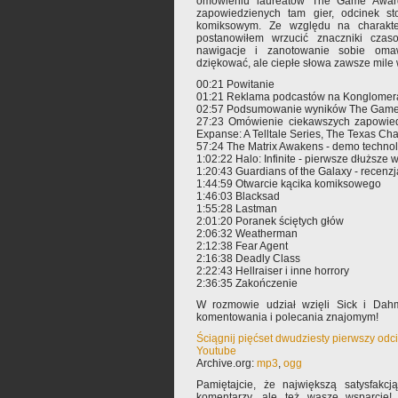
omówieniu laureatów The Game Awar
zapowiedzienych tam gier, odcinek st
komiksowym. Ze względu na charakter
postanowiłem wrzucić znaczniki cz
nawigacje i zanotowanie sobie omaw
dziękować, ale ciepłe słowa zawsze mile 
00:21 Powitanie
01:21 Reklama podcastów na Konglomerac
02:57 Podsumowanie wyników The Game
27:23 Omówienie ciekawszych zapowiedz
Expanse: A Telltale Series, The Texas C
57:24 The Matrix Awakens - demo techno
1:02:22 Halo: Infinite - pierwsze dłuższe 
1:20:43 Guardians of the Galaxy - recenzj
1:44:59 Otwarcie kącika komiksowego
1:46:03 Blacksad
1:55:28 Lastman
2:01:20 Poranek ściętych głów
2:06:32 Weatherman
2:12:38 Fear Agent
2:16:38 Deadly Class
2:22:43 Hellraiser i inne horrory
2:36:35 Zakończenie
W rozmowie udział wzięli Sick i Dah
komentowania i polecania znajomym!
Ściągnij pięćset dwudziesty pierwszy odc
Youtube
Archive.org:
mp3
,
ogg
Pamiętajcie, że największą satysfakcją
komentarzy, ale też wasze wsparcie!