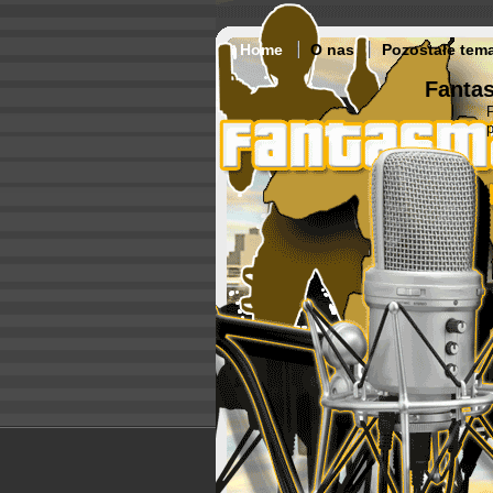
Home
O nas
Pozostałe tem
Fantas
p