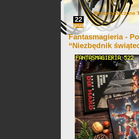
Wpisy oznaczone ‘Ha
22
grudnia
Fantasmagieria - Po
“Niezbędnik świąte