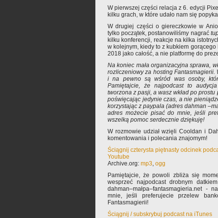
W pierwszej części relacja z 6. edycji P
kilku grach, w które udało nam się popyka
W drugiej części o giereczkowie w Ani
tylko początek, postanowiliśmy nagrać
tu
kilku konferencji, reakcje na kilka istotn
w kolejnym, kiedy to z kubkiem gorąceg
2018 jako całość, a nie platformę do pre
Na koniec mała organizacyjna sprawa, wła
rozliczeniowy za hosting Fantasmagierii.
i na pewno są wśród was osoby, któr
Pamiętajcie, że najpodcast to audycja 
tworzona z pasji, a wasz wkład po prostu p
poświęcając jedynie czas, a nie pieniąd
korzystając z paypala (adres dahman –mał
adres możecie pisać do mnie, jeśli pre
wszelką pomoc serdecznie dziękuję!
W rozmowie udział wzięli Cooldan i Da
komentowania i polecania znajomym!
Ściągnij czterysta piętnasty odcinek podc
Youtube
Archive.org:
mp3
,
ogg
Pamiętajcie, że powoli zbliża się mom
wesprzeć najpodcast drobnym datkiem
dahman–małpa–fantasmagieria.net - n
mnie, jeśli preferujecie przelew ba
Fantasmagierii!
Ściągnij / subskrybuj podcast na iTunes