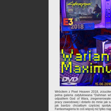
Wróciłem z Pixel Heaven 2018, zrzuciłe
pełna galeria zatytułowana “Dahman wśr
odpaliłem God of Wara, zregenerowałe
pracy zawodowej i dotarło do mnie jak sz
jak bardzo chciałbym częściej spotyk
Fantasmagieria to coś więcej niż tylko na