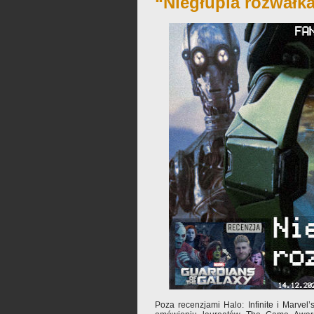
“Niegłupia rozwałk
Poza recenzjami Halo: Infinite i Marvel’