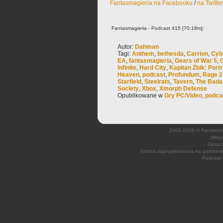
Fantasmagieria na Facebooku
/
na Twitte
Fantasmagieria - Podcast 415 [70:18m]:
Autor:
Dahman
Tagi:
Anthem
,
bethesda
,
Carrion
,
Cyb
EA
,
fantasmagieria
,
Gears of War 5
,
Infinite
,
Hard City
,
Kapitan Żbik: Port
Heaven
,
podcast
,
Profundum
,
Rage 2
Starfield
,
Steelrats
,
Tavern
,
The Bada
Society
,
Xbox
,
Xmorph Defense
Opublikowane w
Gry PC/Video
,
podca
2008-2026 © Fantasmagi
Wszys
Opraco
Strona zaprojektowana na podsta
Podcast