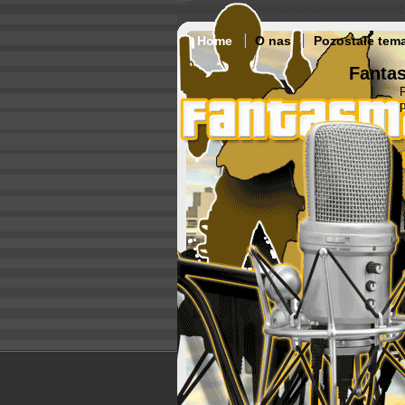
Home
O nas
Pozostałe tem
Fantas
p