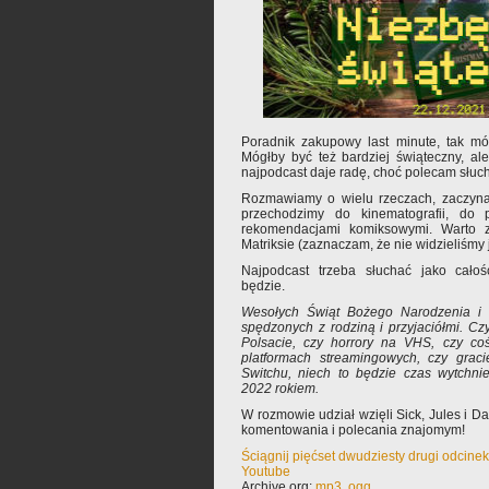
Poradnik zakupowy last minute, tak mó
Mógłby być też bardziej świąteczny, al
najpodcast daje radę, choć polecam słuc
Rozmawiamy o wielu rzeczach, zaczynam
przechodzimy do kinematografii, do 
rekomendacjami komiksowymi. Warto 
Matriksie (zaznaczam, że nie widzieliśmy
Najpodcast trzeba słuchać jako cało
będzie.
Wesołych Świąt Bożego Narodzenia i w
spędzonych z rodziną i przyjaciółmi. Cz
Polsacie, czy horrory na VHS, czy c
platformach streamingowych, czy grac
Switchu, niech to będzie czas wytchnie
2022 rokiem.
W rozmowie udział wzięli Sick, Jules i 
komentowania i polecania znajomym!
Ściągnij pięćset dwudziesty drugi odcine
Youtube
Archive.org:
mp3
,
ogg