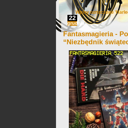
Wpisy oznaczone ‘Harlee
22
grudnia
Fantasmagieria - Po
“Niezbędnik świąte