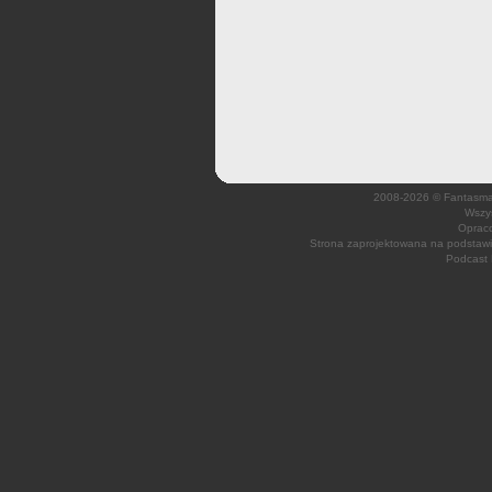
2008-2026 © Fantasmagi
Wszys
Opraco
Strona zaprojektowana na podsta
Podcast