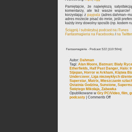
Pamiętajcie, że największą satysfakcją
komentarzy, ale też wasze wsparcie!
korzystając z
paypala
(adres dahman–mał
adres możecie pisać do mnie, jeśli prefe
każdy inny dowolny sposób (np. kodem na
Ściągnij / subskrybuj podcast na iTunes
Fantasmagieria na Facebooku
/
na Twitte
Fantasmagieria - Podcast 522 [110:50m]:
Autor:
Dahman
Tagi:
Alan Moore
,
Batman: Biały Ryc
Etherfields
,
Half Past Danger
,
Halo: In
Stjepan
,
Horror w Arkham
,
Klątwa Bi
Undercover
,
Liga niezwykłych dżen
Superstar
,
Matrix
,
Mieszczanin szla
Ostatnia Godzina
,
Sunstone
,
Superma
Świętego Mikołaja
,
Zabawka
Opublikowane w
Gry PC/Video
,
film
,
g
podcasty
|
Comments Off