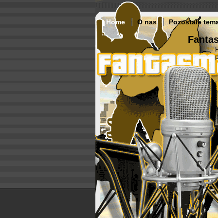
Home
O nas
Pozostałe tem
Fantas
p