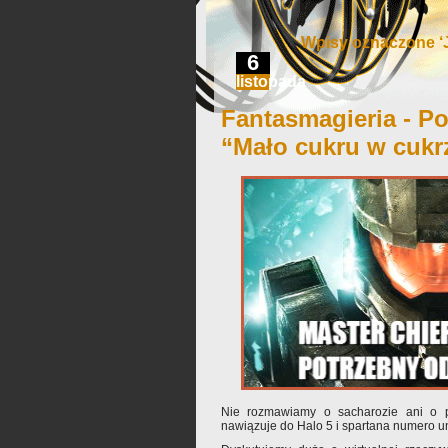
Wpisy oznaczone ‘
6
listopada
Fantasmagieria - Po
“Mało cukru w cukr
Nie rozmawiamy o sacharozie ani o pr
nawiązuje do Halo 5 i spartana numero u