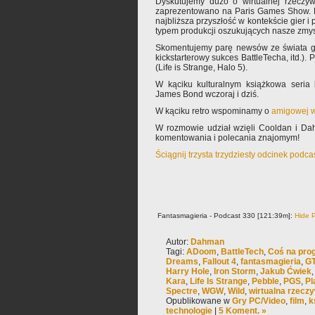
Dyskutujemy dużo o wirtualnej rzeczyw
zaprezentowano na Paris Games Show. B
najbliższa przyszłość w kontekście gier
typem produkcji oszukujących nasze zmys
Skomentujemy parę newsów ze świata gier
kickstarterowy sukces BattleTecha, itd.).
(Life is Strange, Halo 5).
W kąciku kulturalnym książkowa seria
James Bond wczoraj i dziś.
W kąciku retro wspominamy o
amigowej 
W rozmowie udział wzięli Cooldan i Da
komentowania i polecania znajomym!
Ściągnij trzysta trzydziesty odcinek podca
Fantasmagieria - Podcast 330 [121:39m]:
Hide P
Autor:
Dahman
Tagi:
ADoom
,
BattleTech
,
Coś na pro
Dreams
,
Fallout 4
,
fantasmagieria
,
GT
Harry Hole
,
Iron Storm
,
Jakub Ćwiek
Kara
,
Life Is Strange
,
Pebble
,
PGS
,
Pl
Spectre
,
WGW
,
Wild
,
wirtualna rzecz
Opublikowane w
Gry PC/Video
,
film
,
k
technologie
|
5 Koment. »