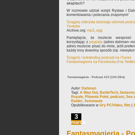
akapitach?
W rozmowie udział wzięli Rysław i Da
komentowania i polecania znajomym!
Ściągnij czterysta dziesiąty odcinek podc
Youtube
Archive.org:
mp3
,
ogg
Pamiętajcie, że możecie wesprzeć 
korzystając z
paypala
(adres dahman–mał
adres możecie pisać do mnie, jeśli prefe
każdy inny dowolny sposób (np. niewyko
Ściągnij / subskrybuj podcast na iTunes
Fantasmagieria na Facebooku
/
na Twitte
Fantasmagieria - Podcast 410 [104:28m]:
Autor:
Dahman
Tagi:
A Way Out
,
BattleTech
,
fantasma
Royale
,
Phoenix Point
,
podcast
,
Sea o
Raider
,
Xenonauts
Opublikowane w
Gry PC/Video
,
film
|
3
marca
Fantasmagieria - Po