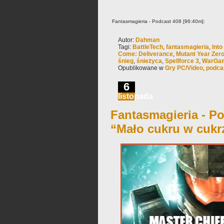
Fantasmagieria - Podcast 408 [96:40m]:
Autor:
Dahman
Tagi:
BattleTech
,
fantasmagieria
,
Into
Come: Deliverance
,
Mutant Year Zero
śnieg
,
śnieżyca
,
Spellforce 3
,
WarGa
Opublikowane w
Gry PC/Video
,
podca
6
listopada
Fantasmagieria - Po
“Mało cukru w cukr