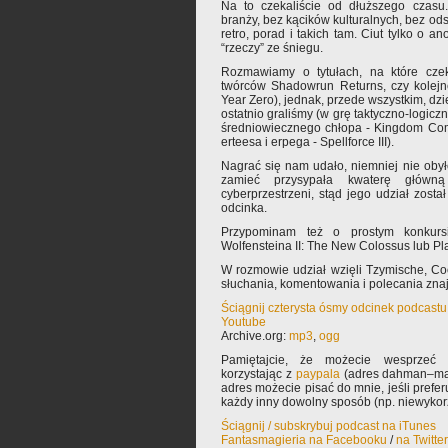
Na to czekaliście od dłuższego czasu
branży, bez kącików kulturalnych, bez od
retro, porad i takich tam. Ciut tylko o 
“rzeczy” ze śniegu.
Rozmawiamy o tytułach, na które czek
twórców Shadowrun Returns, czy kolejn
Year Zero), jednak, przede wszystkim, dzi
ostatnio graliśmy (w grę taktyczno-logicz
średniowiecznego chłopa - Kingdom Com
erteesa i erpega - Spellforce III).
Nagrać się nam udało, niemniej nie oby
zamieć przysypała kwaterę głów
cyberprzestrzeni, stąd jego udział zosta
odcinka.
Przypominam też o prostym konkur
Wolfensteina II: The New Colossus lub Pl
W rozmowie udział wzięli Tzymische, C
słuchania, komentowania i polecania zn
Ściągnij czterysta ósmy odcinek podcastu
Youtube
Archive.org:
mp3
,
ogg
Pamiętajcie, że możecie wesprzeć 
korzystając z
paypala
(adres dahman–mał
adres możecie pisać do mnie, jeśli prefe
każdy inny dowolny sposób (np. niewyko
Ściągnij / subskrybuj podcast na iTunes
Fantasmagieria na Facebooku
/
na Twitte