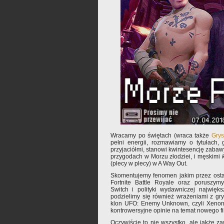
Wracamy po świętach (wraca także
Grys
pełni energii, rozmawiamy o tytułach,
przyjaciółmi, stanowi kwintesencję zaba
przygodach w Morzu złodziei, i męskimi
(plecy w plecy) w A Way Out.
Skomentujemy fenomen jakim przez ostatn
Fortnite Battle Royale oraz poruszymy
Switch i polityki wydawniczej najwięk
podzielimy się również wrażeniami z gr
klon UFO: Enemy Unknown, czyli Xenona
kontrowersyjne opinie na temat nowego f
Oczywiście to nie wszystko, ale jakże za