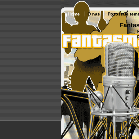
Home
O nas
Pozostałe tem
Fantas
p