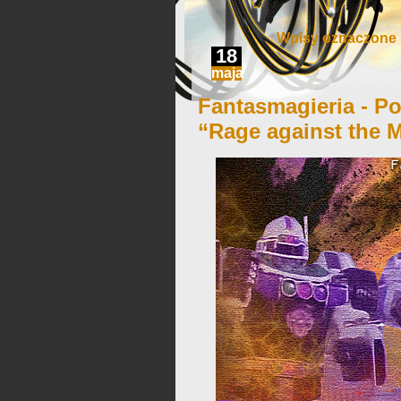
Wpisy oznaczone ‘
18
maja
Fantasmagieria - Po
“Rage against the 