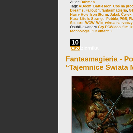
Autor:
Dahman
Tagi:
ADoom
,
BattleTech
,
Coś na pro
Dreams
,
Fallout 4
,
fantasmagieria
,
GT
Harry Hole
,
Iron Storm
,
Jakub Ćwiek
Kara
,
Life Is Strange
,
Pebble
,
PGS
,
Pl
Spectre
,
WGW
,
Wild
,
wirtualna rzecz
Opublikowane w
Gry PC/Video
,
film
,
k
technologie
|
5 Koment. »
10
października
Fantasmagieria - Po
“Tajemnice Świata 