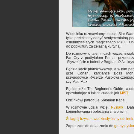
W odcinku rozmawiamy o becie Star Wars: 
tylko pretekst by odbyć sentymentalną po
osiemdziesiątych magicznego PRLu. Op
do popkultury za żelazną kurtyną.
Do rozmowy o tajemnicach wszechświata
Far Cry z podtytułem Primal, przenoszą
Słyszeliście o baterii z Bagdadu? A o kry
Będzie kącik planszówkowy, a w nim par
grze Conan, karciance Boss Monste
przygodówce Rycerze Pustkowi czerpiące
czy Mad Max.
Będzie też o The Beginner’s Guide, a od
opowiadając o takich cudach jak
MIST
.
Odcinkowi patronuje Solomon Kane.
W rozmowie udział wzięli
Ryslaw
i Dah
komentowania i polecania znajomym!
Ściągnij trzysta dwudziesty ósmy odcinek
Zapraszam do dołączania do
grupy dysku