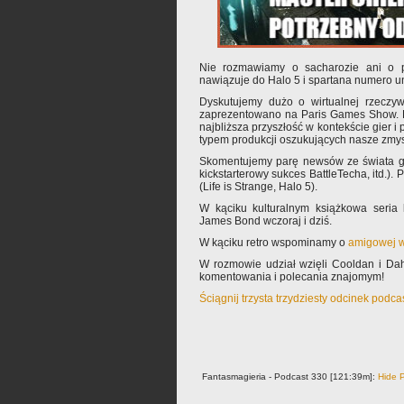
Nie rozmawiamy o sacharozie ani o pr
nawiązuje do Halo 5 i spartana numero u
Dyskutujemy dużo o wirtualnej rzeczyw
zaprezentowano na Paris Games Show. B
najbliższa przyszłość w kontekście gier
typem produkcji oszukujących nasze zmys
Skomentujemy parę newsów ze świata gier
kickstarterowy sukces BattleTecha, itd.).
(Life is Strange, Halo 5).
W kąciku kulturalnym książkowa seria
James Bond wczoraj i dziś.
W kąciku retro wspominamy o
amigowej 
W rozmowie udział wzięli Cooldan i Da
komentowania i polecania znajomym!
Ściągnij trzysta trzydziesty odcinek podca
Fantasmagieria - Podcast 330 [121:39m]:
Hide P