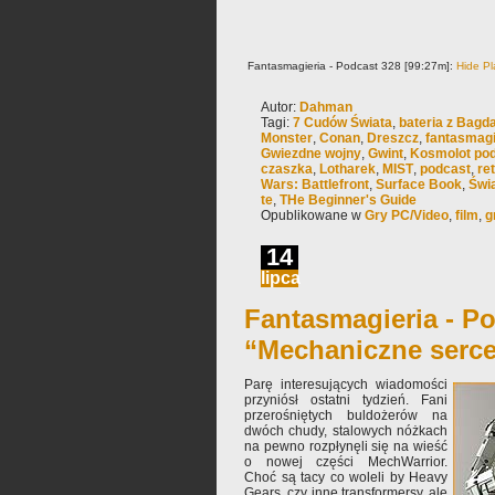
Fantasmagieria - Podcast 328 [99:27m]:
Hide Pl
Autor:
Dahman
Tagi:
7 Cudów Świata
,
bateria z Bagd
Monster
,
Conan
,
Dreszcz
,
fantasmagi
Gwiezdne wojny
,
Gwint
,
Kosmolot pod
czaszka
,
Lotharek
,
MIST
,
podcast
,
re
Wars: Battlefront
,
Surface Book
,
Świ
te
,
THe Beginner's Guide
Opublikowane w
Gry PC/Video
,
film
,
g
14
lipca
Fantasmagieria - Po
“Mechaniczne serc
Parę interesujących wiadomości
przyniósł ostatni tydzień. Fani
przerośniętych buldożerów na
dwóch chudy, stalowych nóżkach
na pewno rozpłynęli się na wieść
o nowej części MechWarrior.
Choć są tacy co woleli by Heavy
Gears, czy inne transformersy, ale