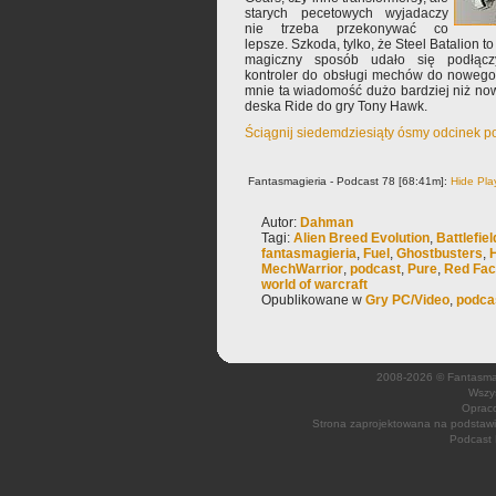
starych pecetowych wyjadaczy
nie trzeba przekonywać co
lepsze. Szkoda, tylko, że Steel Batalion to 
magiczny sposób udało się podłączy
kontroler do obsługi mechów do nowego
mnie ta wiadomość dużo bardziej niż no
deska Ride do gry Tony Hawk.
Ściągnij siedemdziesiąty ósmy odcinek p
Fantasmagieria - Podcast 78 [68:41m]:
Hide Pla
Autor:
Dahman
Tagi:
Alien Breed Evolution
,
Battlefie
fantasmagieria
,
Fuel
,
Ghostbusters
,
MechWarrior
,
podcast
,
Pure
,
Red Fact
world of warcraft
Opublikowane w
Gry PC/Video
,
podca
2008-2026 © Fantasmagi
Wszys
Opraco
Strona zaprojektowana na podsta
Podcast