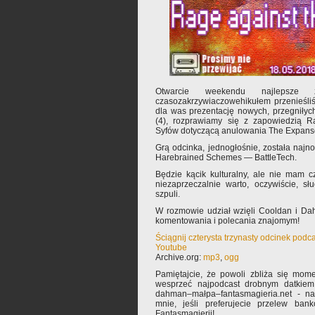
Otwarcie weekendu najlepsze 
czasozakrzywiaczowehikułem przenieśliś
dla was prezentację nowych, przegniłyc
(4), rozprawiamy się z zapowiedzią R
Syfów dotyczącą anulowania The Expanse po
Grą odcinka, jednogłośnie, została naj
Harebrained Schemes — BattleTech.
Będzie kącik kulturalny, ale nie mam 
niezaprzeczalnie warto, oczywiście, s
szpuli.
W rozmowie udział wzięli Cooldan i Da
komentowania i polecania znajomym!
Ściągnij czterysta trzynasty odcinek podc
Youtube
Archive.org:
mp3
,
ogg
Pamiętajcie, że powoli zbliża się mom
wesprzeć najpodcast drobnym datkiem
dahman–małpa–fantasmagieria.net - n
mnie, jeśli preferujecie przelew ba
Fantasmagierii!