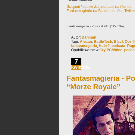
Ściągnij / subskrybuj podcast na iTunes
Fantasmagieria na Facebooku
/
na Twitte
Fantasmagieria - Podcast 413 [127:59m]:
Autor:
Dahman
Tagi:
Anjaan
,
BattleTech
,
Black Ops III
fantasmagieria
,
Halo 0
,
podcast
,
Rag
Opublikowane w
Gry PC/Video
,
podca
7
kwietnia
Fantasmagieria - Po
“Morze Royale”