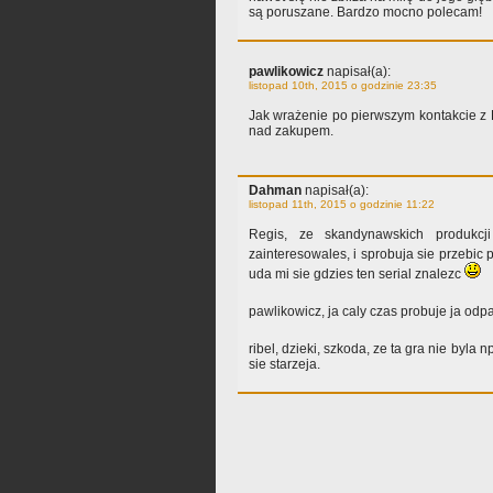
są poruszane. Bardzo mocno polecam!
pawlikowicz
napisał(a):
listopad 10th, 2015 o godzinie 23:35
Jak wrażenie po pierwszym kontakcie z
nad zakupem.
Dahman
napisał(a):
listopad 11th, 2015 o godzinie 11:22
Regis, ze skandynawskich produkcji
zainteresowales, i sprobuja sie przebic
uda mi sie gdzies ten serial znalezc
pawlikowicz, ja caly czas probuje ja odpal
ribel, dzieki, szkoda, ze ta gra nie byla 
sie starzeja.