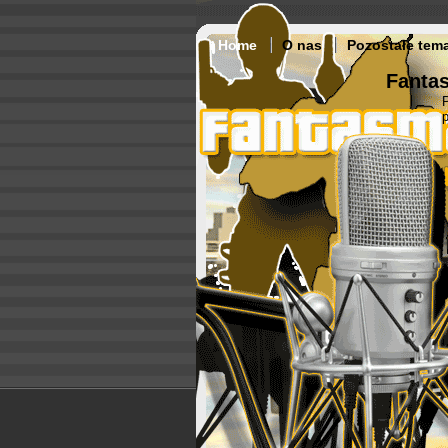
Home
O nas
Pozostałe tem
Fantas
p