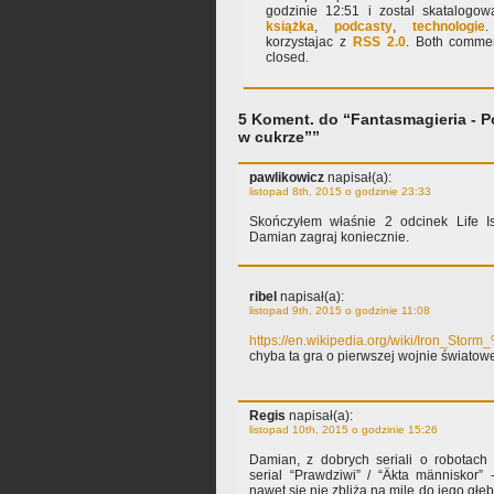
godzinie 12:51 i zostal skatalog
książka
,
podcasty
,
technologie
.
korzystajac z
RSS 2.0
. Both commen
closed.
5 Koment. do “Fantasmagieria - P
w cukrze””
pawlikowicz
napisał(a):
listopad 8th, 2015 o godzinie 23:33
Skończyłem właśnie 2 odcinek Life Is
Damian zagraj koniecznie.
ribel
napisał(a):
listopad 9th, 2015 o godzinie 11:08
https://en.wikipedia.org/wiki/Iron_St
chyba ta gra o pierwszej wojnie światowe
Regis
napisał(a):
listopad 10th, 2015 o godzinie 15:26
Damian, z dobrych seriali o robotach 
serial “Prawdziwi” / “Äkta människor
nawet się nie zbliża na milę do jego głę