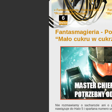
«
Fantasmagieria - Podcast 329 -
Fa
“Przebudzenie portfela”
“Wyd
6
listopada
Fantasmagieria - Po
“Mało cukru w cukr
Nie rozmawiamy o sacharozie ani o pr
nawiązuje do Halo 5 i spartana numero u