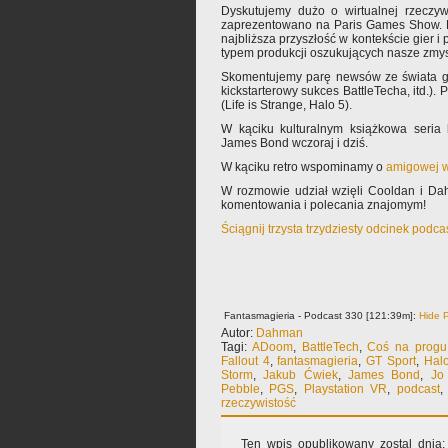
Dyskutujemy dużo o wirtualnej rzeczyw
zaprezentowano na Paris Games Show. B
najbliższa przyszłość w kontekście gier
typem produkcji oszukujących nasze zmys
Skomentujemy parę newsów ze świata gier
kickstarterowy sukces BattleTecha, itd.).
(Life is Strange, Halo 5).
W kąciku kulturalnym książkowa seria
James Bond wczoraj i dziś.
W kąciku retro wspominamy o
amigowej 
W rozmowie udział wzięli Cooldan i Da
komentowania i polecania znajomym!
Ściągnij trzysta trzydziesty odcinek podca
Fantasmagieria - Podcast 330 [121:39m]:
Hide P
Autor:
Dahman
Tagi:
ADoom
,
BattleTech
,
Coś na progu
Fallout 4
,
fantasmagieria
,
GT Sport
,
Halo
Storm
,
Jakub Ćwiek
,
James Bond
,
Jo
Pebble
,
PGS
,
Playstation VR
,
podcast
rzeczywistość
Ten wpis opublikowany zostal dnia: 