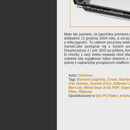
Mało kto pamięta, że japońska premiera 
dokładnie 12 grudnia 2004 roku, a od jej
o kilka tygodni. To całkiem poczciwy wie
GameCube pożegnał się z życiem po 
Dreamcast po 2 i pół, 3DO po półtora, Am
to choćby z racji wieku wypada mieć dla
ostatnie lata wyjątkowo łatwo drwiono z 
jednej z najbardziej pożądanych platform 
Autor:
Dahman
Tagi:
Burnout Legends
,
Crush
,
Daxte
City Stories
,
Jeanne d'Arc
,
Killzone L
Mercury
,
Metal Gear Acid
,
PSP
,
Super
Filter
,
Wipeout
Opublikowane w
Gry PC/Video
,
artyku