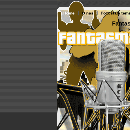
Home
O nas
Pozostałe tem
Fantas
p