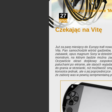
Wpisy oznaczone ‘Me
27
grudnia
Czekając na Vitę
Już za parę miesięcy do Europy trafi now
Vita. Pan samochodzik wśród gadżetów,
zabawek, opus magnum Sony w dziedzin
monstrum, na którym będzie można zag
Oczywiście ekran dotykowy zaspoko
paluchami po ekranie, ale starych wyjada
do grania w strzelanki, niż możliwość smy
konsolce jednak, ale o jej poprzedniczce 
że zabiorę was w pewną sentymentalną p