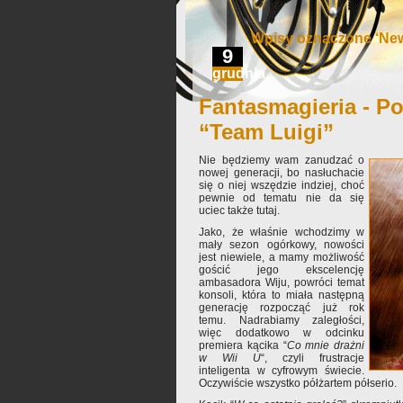
Wpisy oznaczone ‘New
9
grudnia
Fantasmagieria - Po
“Team Luigi”
Nie będziemy wam zanudzać o
nowej generacji, bo nasłuchacie
się o niej wszędzie indziej, choć
pewnie od tematu nie da się
uciec także tutaj.
Jako, że właśnie wchodzimy w
mały sezon ogórkowy, nowości
jest niewiele, a mamy możliwość
gościć jego ekscelencję
ambasadora Wiju, powróci temat
konsoli, która to miała następną
generację rozpocząć już rok
temu. Nadrabiamy zaległości,
więc dodatkowo w odcinku
premiera kącika “
Co mnie drażni
w Wii U
“, czyli frustracje
inteligenta w cyfrowym świecie.
Oczywiście wszystko półżartem półserio.