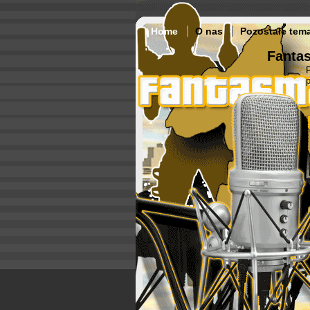
Home
O nas
Pozostałe tem
Fantas
p