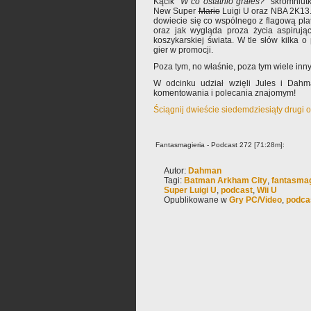
Kącik “
W co ostatnio grałeś?
” skromniutk
New Super
Mario
Luigi U oraz NBA 2K13.
dowiecie się co wspólnego z flagową p
oraz jak wygląda proza życia aspirując
koszykarskiej świata. W tle słów kilka o
gier w promocji.
Poza tym, no właśnie, poza tym wiele inn
W odcinku udział wzięli Jules i Dahm
komentowania i polecania znajomym!
Ściągnij dwieście siedemdziesiąty drugi 
Fantasmagieria - Podcast 272 [71:28m]:
Autor:
Dahman
Tagi:
Batman Arkham City
,
fantasmag
Super Luigi U
,
podcast
,
Wii U
Opublikowane w
Gry PC/Video
,
podca