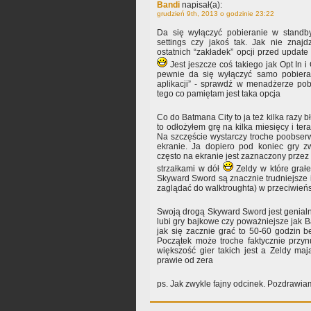
Bandi
napisał(a):
grudzień 9th, 2013 o godzinie 23:22
Da się wyłączyć pobieranie w standb
settings czy jakoś tak. Jak nie znaj
ostatnich “zakładek” opcji przed update
Jest jeszcze coś takiego jak Opt In 
pewnie da się wyłączyć samo pobierani
aplikacji” - sprawdź w menadżerze pob
tego co pamiętam jest taka opcja
Co do Batmana City to ja też kilka razy 
to odłożyłem grę na kilka miesięcy i ter
Na szczęście wystarczy troche poobserw
ekranie. Ja dopiero pod koniec gry z
często na ekranie jest zaznaczony przez 
strzałkami w dół
Zeldy w które grał
Skyward Sword są znacznie trudniejsze
zaglądać do walktroughta) w przeciwień
Swoją drogą Skyward Sword jest genialną
lubi gry bajkowe czy poważniejsze jak B
jak się zacznie grać to 50-60 godzin b
Początek może troche faktycznie przyn
większość gier takich jest a Zeldy ma
prawie od zera
ps. Jak zwykle fajny odcinek. Pozdrawia