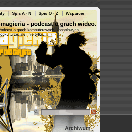
aty
Spis A - N
Spis O - Z
Wsparcie
magieria - podcast o grach wideo.
Podcast o grach komputerowych, konsolowych,
opkulturze, ale i nie tylko.
Archiwum