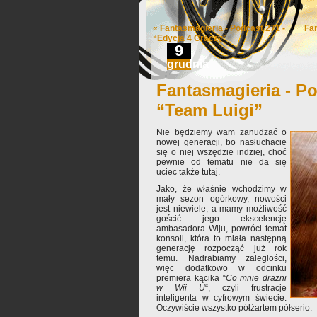
«
Fantasmagieria - Podcast 271 -
Fa
“Edycja 4 Graczy”
9
grudnia
Fantasmagieria - Po
“Team Luigi”
Nie będziemy wam zanudzać o
nowej generacji, bo nasłuchacie
się o niej wszędzie indziej, choć
pewnie od tematu nie da się
uciec także tutaj.
Jako, że właśnie wchodzimy w
mały sezon ogórkowy, nowości
jest niewiele, a mamy możliwość
gościć jego ekscelencję
ambasadora Wiju, powróci temat
konsoli, która to miała następną
generację rozpocząć już rok
temu. Nadrabiamy zaległości,
więc dodatkowo w odcinku
premiera kącika “
Co mnie drażni
w Wii U
“, czyli frustracje
inteligenta w cyfrowym świecie.
Oczywiście wszystko półżartem półserio.