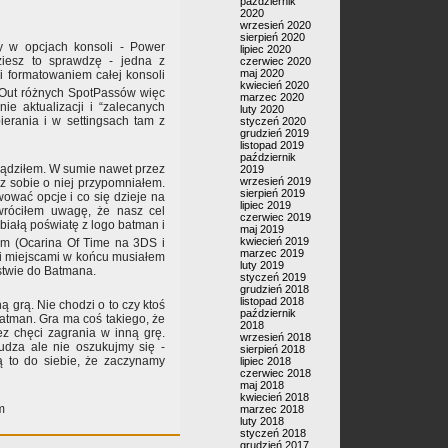
październik
2020
wrzesień 2020
sierpień 2020
y w opcjach konsoli - Power
lipiec 2020
dziesz to sprawdzę - jedna z
czerwiec 2020
maj 2020
 i formatowaniem całej konsoli
kwiecień 2020
i Out różnych SpotPassów więc
marzec 2020
e aktualizacji i “zalecanych
luty 2020
ierania i w settingsach tam z
styczeń 2020
grudzień 2019
listopad 2019
październik
błądziłem. W sumie nawet przez
2019
wrzesień 2019
az sobie o niej przypomniałem.
sierpień 2019
ować opcje i co się dzieje na
lipiec 2019
wróciłem uwagę, że nasz cel
czerwiec 2019
białą poświatę z logo batman i
maj 2019
kwiecień 2019
em (Ocarina Of Time na 3DS i
marzec 2019
 i miejscami w końcu musiałem
luty 2019
stwie do Batmana.
styczeń 2019
grudzień 2018
listopad 2018
 grą. Nie chodzi o to czy ktoś
październik
atman. Gra ma coś takiego, że
2018
ez chęci zagrania w inną grę.
wrzesień 2018
udza ale nie oszukujmy się -
sierpień 2018
ją to do siebie, że zaczynamy
lipiec 2018
czerwiec 2018
maj 2018
kwiecień 2018
m
marzec 2018
luty 2018
styczeń 2018
grudzień 2017