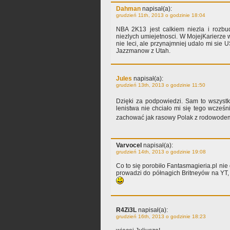
Dahman
napisał(a):
grudzień 11th, 2013 o godzinie 18:04
NBA 2K13 jest calkiem niezla i rozbu
niezlych umiejetnosci. W MojejKarierze 
nie leci, ale przynajmniej udalo mi si
Jazzmanow z Utah.
Jules
napisał(a):
grudzień 13th, 2013 o godzinie 11:50
Dzięki za podpowiedzi. Sam to wszyst
lenistwa nie chciało mi się tego wcześn
zachować jak rasowy Polak z rodowode
Varvocel
napisał(a):
grudzień 14th, 2013 o godzinie 19:08
Co to się porobiło Fantasmagieria.pl nie 
prowadzi do półnagich Britneyów na YT,
R4Zi3L
napisał(a):
grudzień 16th, 2013 o godzinie 18:23