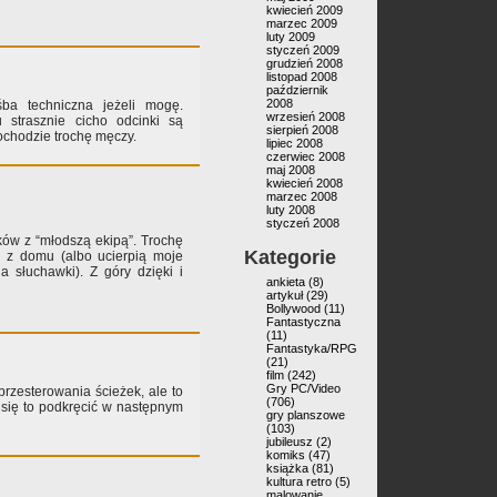
kwiecień 2009
marzec 2009
luty 2009
styczeń 2009
grudzień 2008
listopad 2008
październik
2008
śba techniczna jeżeli mogę.
wrzesień 2008
 strasznie cicho odcinki są
sierpień 2008
ochodzie trochę męczy.
lipiec 2008
czerwiec 2008
maj 2008
kwiecień 2008
marzec 2008
luty 2008
styczeń 2008
ków z “młodszą ekipą”. Trochę
Kategorie
i z domu (albo ucierpią moje
a słuchawki). Z góry dzięki i
ankieta
(8)
artykuł
(29)
Bollywood
(11)
Fantastyczna
(11)
Fantastyka/RPG
(21)
film
(242)
Gry PC/Video
przesterowania ścieżek, ale to
(706)
się to podkręcić w następnym
gry planszowe
(103)
jubileusz
(2)
komiks
(47)
książka
(81)
kultura retro
(5)
malowanie