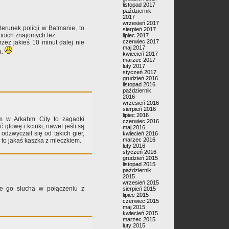
listopad 2017
październik
2017
wrzesień 2017
erunek policji w Batmanie, to
sierpień 2017
moich znajomych też.
lipiec 2017
czerwiec 2017
zez jakieś 10 minut dalej nie
maj 2017
a.
kwiecień 2017
marzec 2017
luty 2017
styczeń 2017
grudzień 2016
listopad 2016
październik
2016
wrzesień 2016
sierpień 2016
lipiec 2016
m w Arkahm City to zagadki
czerwiec 2016
 głowę i kciuki, nawet jeśli są
maj 2016
odzwyczaił się od takich gier,
kwiecień 2016
marzec 2016
e to jakaś kaszka z mleczkiem.
luty 2016
styczeń 2016
grudzień 2015
listopad 2015
październik
2015
wrzesień 2015
ie go słucha w połączeniu z
sierpień 2015
lipiec 2015
czerwiec 2015
maj 2015
kwiecień 2015
marzec 2015
luty 2015