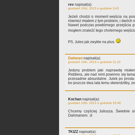
rev
napisał(a):
grudzień 10th, 2013 o godzinie 3:42
Jeżeli chodzi o moment wejścia na post
również miałem z tym problem, i dwóch 
Nawet podczas powtórnego przejścia pr
mogłem znaleźć tego cholernego wejści
PS. Jules jak zwykle na plus.
Dahman
napisał(a):
grudzień 10th, 2013 o godzinie 11:10
Jedyny problem jaki naprawdę miałe
Riddlera, ale nad nimi powinno się łamać
przesadnie absurdalne. Julek po prostu 
bo jeszcze dwa lata temu stwierdziłby, z
Kochan
napisał(a):
grudzień 10th, 2013 o godzinie 16:46
Chcemy częściej Juliusza. Świetnie s
Dahmanem. :d
TKIZZ
napisał(a):