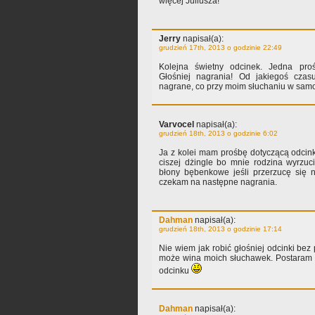
więcej Juliusza!
Jerry
napisał(a):
grudzień 17th, 2013 o godzinie 22:49
Kolejna świetny odcinek. Jedna pro
Głośniej nagrania! Od jakiegoś czasu
nagrane, co przy moim słuchaniu w sam
Varvocel
napisał(a):
grudzień 18th, 2013 o godzinie 6:02
Ja z kolei mam prośbę dotyczącą odcin
ciszej dżingle bo mnie rodzina wyrzuc
błony bębenkowe jeśli przerzucę się n
czekam na następne nagrania.
Dahman
napisał(a):
grudzień 18th, 2013 o godzinie 17:14
Nie wiem jak robić głośniej odcinki bez 
może wina moich słuchawek. Postaram 
odcinku
Dahman
napisał(a):