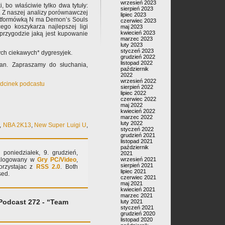
wrzesień 2023
i, bo właściwie tylko dwa tytuły:
sierpień 2023
 Z naszej analizy porównawczej
lipiec 2023
latformówką N ma Demon’s Souls
czerwiec 2023
ego koszykarza najlepszej ligi
maj 2023
kwiecień 2023
 przygodzie jaką jest kupowanie
marzec 2023
luty 2023
styczeń 2023
ych ciekawych* dygresyjek.
grudzień 2022
listopad 2022
an. Zapraszamy do słuchania,
październik
2022
wrzesień 2022
odcinek podcastu
sierpień 2022
lipiec 2022
czerwiec 2022
maj 2022
kwiecień 2022
marzec 2022
luty 2022
,
NBA 2K13
,
New Super Luigi U
,
styczeń 2022
grudzień 2021
listopad 2021
październik
 poniedziałek, 9. grudzień,
2021
atalogowany w
Gry PC/Video
,
wrzesień 2021
sierpień 2021
orzystajac z
RSS 2.0
. Both
lipiec 2021
sed.
czerwiec 2021
maj 2021
kwiecień 2021
marzec 2021
Podcast 272 - “Team
luty 2021
styczeń 2021
grudzień 2020
listopad 2020