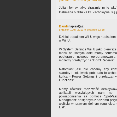
grudzień 10th, 2013 o godzinie 19:01
Julian był ok tylko strasznie mnie wku
Dahmana o NBA 2K13. Zachowywał się ja
Bandi
napisał(a):
grudzień 10th, 2013 o godzinie 22:18
Dzisiaj odpaliłem Wii U więc napisałem 
w Wii U:
W System Settings Wii U jako pierwsze
menu na samym dole mamy “Automati
pobieranie nowego oprogramowania
możemy przełączyć na “Don’t Receive”.
Natomiast jeśli nie chcemy aby kon
standby i cokolwiek pobierała to wch
końca - Power Settings i przełączamy
Functions”
Mamy również możliwość deaktywowa
aplikacji wysyłających nam np 
powiadomienia za pomocą SpotPa
Managment” dostępnym z poziomu przyc
wejściu w prawym dolnym rogu ekra
List”.