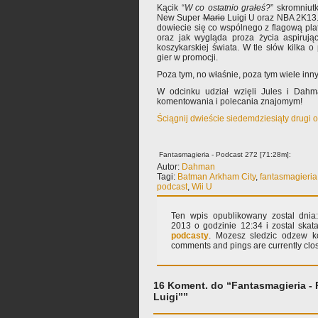
Kącik “
W co ostatnio grałeś?
” skromniutk
New Super
Mario
Luigi U oraz NBA 2K13.
dowiecie się co wspólnego z flagową p
oraz jak wygląda proza życia aspirując
koszykarskiej świata. W tle słów kilka o
gier w promocji.
Poza tym, no właśnie, poza tym wiele inn
W odcinku udział wzięli Jules i Dahm
komentowania i polecania znajomym!
Ściągnij dwieście siedemdziesiąty drugi 
Fantasmagieria - Podcast 272 [71:28m]:
Autor:
Dahman
Tagi:
Batman Arkham City
,
fantasmagieria
podcast
,
Wii U
Ten wpis opublikowany zostal dnia:
2013 o godzinie 12:34 i zostal sk
podcasty
. Mozesz sledzic odzew k
comments and pings are currently clo
16 Koment. do “Fantasmagieria - 
Luigi””