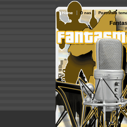
Home
O nas
Pozostałe tem
Fantas
p