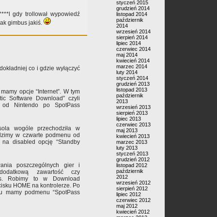
styczeń 2015
grudzień 2014
****l gdy trollował wypowiedź
listopad 2014
październik
k gimbus jakiś.
2014
wrzesień 2014
sierpień 2014
lipiec 2014
czerwiec 2014
maj 2014
kwiecień 2014
marzec 2014
dokładniej co i gdzie wyłączyć
luty 2014
styczeń 2014
grudzień 2013
listopad 2013
 mamy opcje “Internet”. W tym
październik
c Software Download” czyli
2013
 od Nintendo po SpotPass
wrzesień 2013
sierpień 2013
lipiec 2013
czerwiec 2013
sola wogóle przechodziła w
maj 2013
odzimy w czwarte podmenu od
kwiecień 2013
 na disabled opcję “Standby
marzec 2013
luty 2013
styczeń 2013
grudzień 2012
nia poszczególnych gier i
listopad 2012
październik
dodatkową zawartość czy
2012
ss. Robimy to w Download
wrzesień 2012
isku HOME na kontrolerze. Po
sierpień 2012
nu mamy podmenu “SpotPass
lipiec 2012
czerwiec 2012
maj 2012
kwiecień 2012