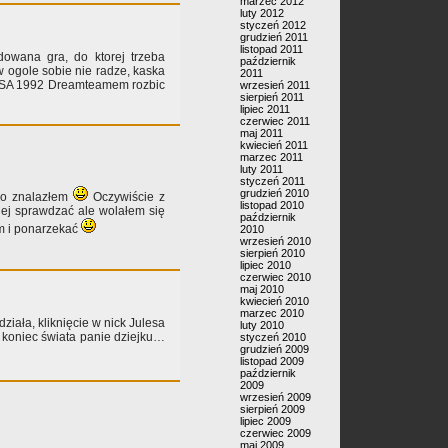
marzec 2012
luty 2012
styczeń 2012
grudzień 2011
listopad 2011
dowana gra, do ktorej trzeba
październik
w ogole sobie nie radze, kaska
2011
e USA 1992 Dreamteamem rozbic
wrzesień 2011
sierpień 2011
lipiec 2011
czerwiec 2011
maj 2011
kwiecień 2011
marzec 2011
luty 2011
styczeń 2011
grudzień 2010
ko znalazłem
Oczywiście z
listopad 2010
iej sprawdzać ale wolałem się
październik
m i ponarzekać
2010
wrzesień 2010
sierpień 2010
lipiec 2010
czerwiec 2010
maj 2010
kwiecień 2010
marzec 2010
działa, kliknięcie w nick Julesa
luty 2010
 koniec świata panie dziejku…
styczeń 2010
grudzień 2009
listopad 2009
październik
2009
wrzesień 2009
sierpień 2009
lipiec 2009
czerwiec 2009
maj 2009