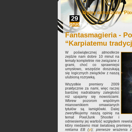
Wpisy oznaczone ‘Pix
29
grudnia
Fantasmagieria - Po
“Karpiatemu tradyc
W poświątecznej atmosferze
zejdzie nam dobre 10 minut na
tematy kompletnie nie związane z
grami, choć co sprawniejsi
umysłowo, wszędzie doszukają
się logicznych związków z naszą
ulubioną rozrywką.
Wszystkie premiery 2009
praktycznie za nami, więc raczej
bardziej nadrabiamy zaległości
niż upajamy się nowościami.
Wbrew pozorom wspólnym
mianownikiem omawianych
tytułów są łamigłówki. Dalej
zweryfikujemy naszą opinię na
temat PixelJunk Shooter i
odniesiemy jej wartość względem rewela
który niedawno miał światową premierę.
reklama EB (
yt
); pierwsze wrażenia z