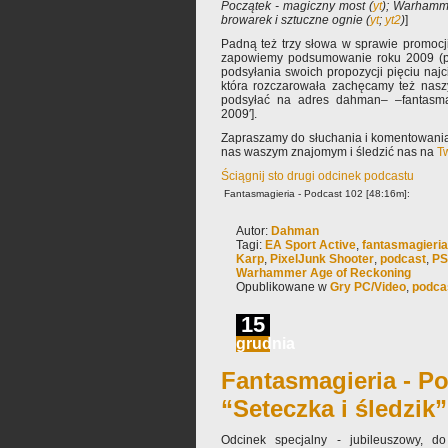
Początek - magiczny most (
yt
); Warhamm
browarek i sztuczne ognie (
yt
;
yt2
)
]
Padną też trzy słowa w sprawie promocj
zapowiemy podsumowanie roku 2009 (p
podsyłania swoich propozycji pięciu najc
która rozczarowała zachęcamy też nasz
podsyłać na adres dahman– –fantasmag
2009′].
Zapraszamy do słuchania i komentowania
nas waszym znajomym i śledzić nas na
Tw
Ściągnij sto drugi odcinek podcastu
Fantasmagieria - Podcast 102 [48:16m]:
Autor:
Dahman
Tagi:
EA Sport Active
,
fantasmagieria
Karp
,
PixelJunk Shooter
,
podcast
,
PS
Warhammer Age of Reckoning
Opublikowane w
Gry PC/Video
,
podca
15
grudnia
Fantasmagieria - Po
“Seteczka i śledzik”
Odcinek specjalny - jubileuszowy, do