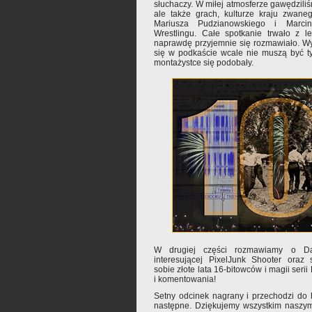
słuchaczy. W miłej atmosferze gawędziliś
ale także grach, kulturze kraju zwane
Mariusza Pudzianowskiego i Marci
Wrestlingu. Całe spotkanie trwało z l
naprawdę przyjemnie się rozmawiało. Wy
się w podkaście wcale nie muszą być t
montażystce się podobały.
W drugiej części rozmawiamy o Dante
interesującej PixelJunk Shooter oraz
sobie złote lata 16-bitowców i magii seri
i komentowania!
Setny odcinek nagrany i przechodzi do h
następne. Dziękujemy wszystkim naszy