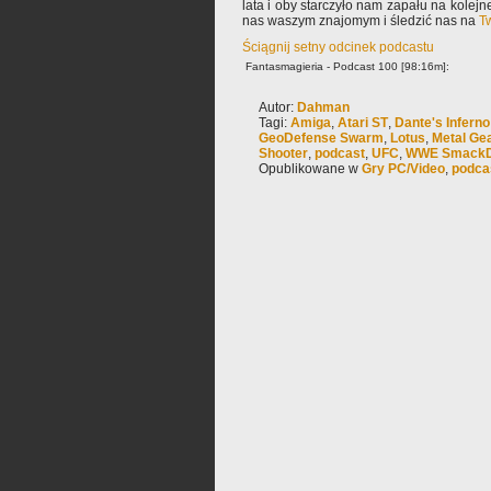
lata i oby starczyło nam zapału na kolej
nas waszym znajomym i śledzić nas na
Tw
Ściągnij setny odcinek podcastu
Fantasmagieria - Podcast 100 [98:16m]:
Autor:
Dahman
Tagi:
Amiga
,
Atari ST
,
Dante's Inferno
GeoDefense Swarm
,
Lotus
,
Metal Gea
Shooter
,
podcast
,
UFC
,
WWE SmackD
Opublikowane w
Gry PC/Video
,
podca