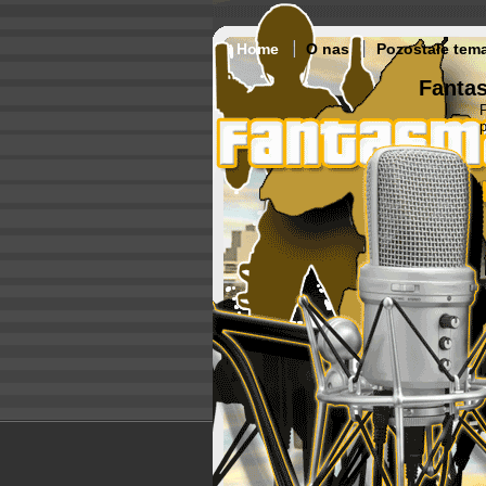
Home
O nas
Pozostałe tem
Fantas
p