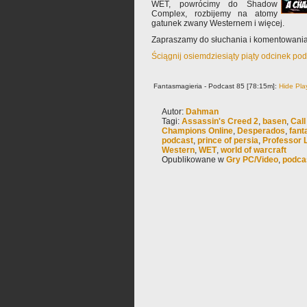
WET, powrócimy do Shadow
Complex, rozbijemy na atomy
gatunek zwany Westernem i więcej.
Zapraszamy do słuchania i komentowania
Ściągnij osiemdziesiąty piąty odcinek po
Fantasmagieria - Podcast 85 [78:15m]:
Hide Pla
Autor:
Dahman
Tagi:
Assassin's Creed 2
,
basen
,
Call
Champions Online
,
Desperados
,
fant
podcast
,
prince of persia
,
Professor 
Western
,
WET
,
world of warcraft
Opublikowane w
Gry PC/Video
,
podca