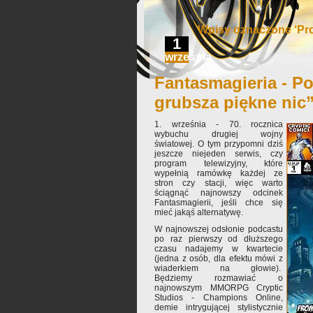
Wpisy oznaczone ‘Pro
1
września
Fantasmagieria - Po
grubsza piękne nic
1. września - 70. rocznica
wybuchu drugiej wojny
światowej. O tym przypomni dziś
jeszcze niejeden serwis, czy
program telewizyjny, które
wypełnią ramówkę każdej ze
stron czy stacji, więc warto
ściągnąć najnowszy odcinek
Fantasmagierii, jeśli chce się
mieć jakąś alternatywę.
W najnowszej odsłonie podcastu
po raz pierwszy od dłuższego
czasu nadajemy w kwartecie
(jedna z osób, dla efektu mówi z
wiaderkiem na głowie).
Będziemy rozmawiać o
najnowszym MMORPG Cryptic
Studios - Champions Online,
demie intrygującej stylistycznie