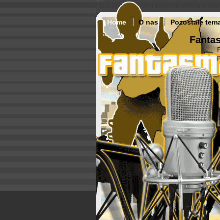
Home
O nas
Pozostałe tem
Fantas
p