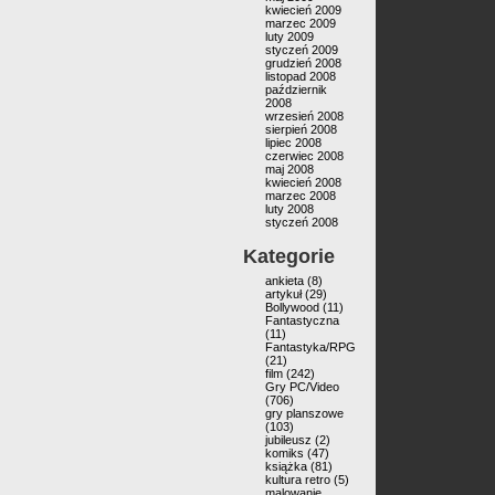
kwiecień 2009
marzec 2009
luty 2009
styczeń 2009
grudzień 2008
listopad 2008
październik
2008
wrzesień 2008
sierpień 2008
lipiec 2008
czerwiec 2008
maj 2008
kwiecień 2008
marzec 2008
luty 2008
styczeń 2008
Kategorie
ankieta
(8)
artykuł
(29)
Bollywood
(11)
Fantastyczna
(11)
Fantastyka/RPG
(21)
film
(242)
Gry PC/Video
(706)
gry planszowe
(103)
jubileusz
(2)
komiks
(47)
książka
(81)
kultura retro
(5)
malowanie