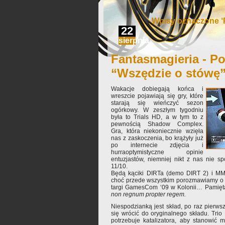
Wpisy oznaczone ‘P
22
sierpnia
Fantasmagieria - Po
“Wszędzie o stówę
Wakacje dobiegają końca i
wreszcie pojawiają się gry, które
starają się wieńczyć sezon
ogórkowy. W zeszłym tygodniu
była to Trials HD, a w tym to z
pewnością Shadow Complex.
Gra, która niekoniecznie wzięła
nas z zaskoczenia, bo krążyły już
po internecie zdjęcia i
hurraoptymistyczne opinie
entuzjastów, niemniej nikt z nas nie spo
11/10.
Będą kąciki DIRTa (demo DIRT 2) i MM
choć przede wszystkim porozmawiamy o 
targi GamesCom ‘09 w Kolonii… Pamię
non regnum propter regem.
Niespodzianką jest skład, po raz pierw
się wrócić do oryginalnego składu. Tri
potrzebuje katalizatora, aby stanowić