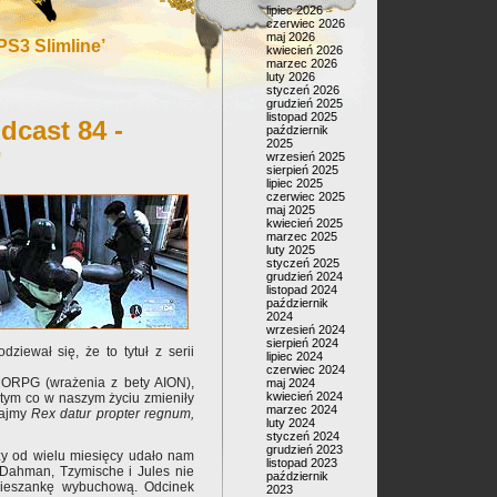
lipiec 2026
czerwiec 2026
maj 2026
S3 Slimline’
kwiecień 2026
marzec 2026
luty 2026
styczeń 2026
grudzień 2025
listopad 2025
dcast 84 -
październik
2025
”
wrzesień 2025
sierpień 2025
lipiec 2025
czerwiec 2025
maj 2025
kwiecień 2025
marzec 2025
luty 2025
styczeń 2025
grudzień 2024
listopad 2024
październik
2024
wrzesień 2024
sierpień 2024
dziewał się, że to tytuł z serii
lipiec 2024
czerwiec 2024
ORPG (wrażenia z bety AION),
maj 2024
kwiecień 2024
tym co w naszym życiu zmieniły
marzec 2024
tajmy
Rex datur propter regnum,
luty 2024
styczeń 2024
grudzień 2023
szy od wielu miesięcy udało nam
listopad 2023
o Dahman, Tzymische i Jules nie
październik
 mieszankę wybuchową. Odcinek
2023