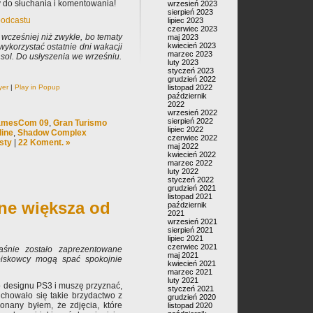
 do słuchania i komentowania!
wrzesień 2023
sierpień 2023
podcastu
lipiec 2023
czerwiec 2023
 wcześniej niż zwykle, bo tematy
maj 2023
kwiecień 2023
wykorzystać ostatnie dni wakacji
marzec 2023
nsol. Do usłyszenia we wrześniu.
luty 2023
styczeń 2023
grudzień 2022
yer
|
Play in Popup
listopad 2022
październik
2022
wrzesień 2022
sierpień 2022
amesCom 09
,
Gran Turismo
lipiec 2022
line
,
Shadow Complex
czerwiec 2022
sty
|
22 Koment. »
maj 2022
kwiecień 2022
marzec 2022
luty 2022
styczeń 2022
grudzień 2021
listopad 2021
ine większa od
październik
2021
wrzesień 2021
sierpień 2021
lipiec 2021
czerwiec 2021
łaśnie zostało zaprezentowane
maj 2021
iskowcy mogą spać spokojnie
kwiecień 2021
marzec 2021
luty 2021
 designu PS3 i muszę przyznać,
styczeń 2021
uchowało się takie brzydactwo z
grudzień 2020
onany byłem, że zdjęcia, które
listopad 2020