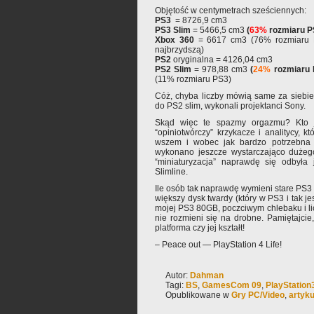
Objętość w centymetrach sześciennych:
PS3
= 8726,9 cm3
PS3 Slim
= 5466,5 cm3
(
63%
rozmiaru P
Xbox 360
= 6617 cm3 (76% rozmiaru P
najbrzydszą)
PS2
oryginalna = 4126,04 cm3
PS2 Slim
= 978,88 cm3
(
24%
rozmiaru 
(11% rozmiaru PS3)
Cóż, chyba liczby mówią same za siebie
do PS2 slim, wykonali projektanci Sony.
Skąd więc te spazmy orgazmu? Kto j
“opiniotwórczy” krzykacze i analitycy, k
wszem i wobec jak bardzo potrzebna je
wykonano jeszcze wystarczająco dużeg
“miniaturyzacja” naprawdę się odbyła
Slimline.
Ile osób tak naprawdę wymieni stare PS3 
większy dysk twardy (który w PS3 i tak je
mojej PS3 80GB, poczciwym chlebaku i lic
nie rozmieni się na drobne. Pamiętajcie,
platforma czy jej kształt!
– Peace out — PlayStation 4 Life!
Autor:
Dahman
Tagi:
BS
,
GamesCom 09
,
PlayStation
Opublikowane w
Gry PC/Video
,
artyku