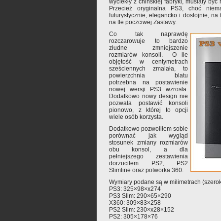
wyciekły z chińskiej fabryki, musiały być
Przecież oryginalna PS3, choć niema
futurystycznie, elegancko i dostojnie, na
na tle poczciwej Zastawy.
Co tak naprawdę
rozczarowuje to bardzo
złudne zmniejszenie
rozmiarów konsoli. O ile
objętość w centymetrach
sześciennych zmalała, to
powierzchnia blatu
potrzebna na postawienie
nowej wersji PS3 wzrosła.
Dodatkowo nowy design nie
pozwala postawić konsoli
pionowo, z której to opcji
wiele osób korzysta.
Dodatkowo pozwoliłem sobie
porównać jak wygląd
stosunek zmiany rozmiarów
obu konsol, a dla
pełniejszego zestawienia
dorzuciłem PS2, PS2
Slimline oraz potworka 360.
Wymiary podane są w milimetrach (szerok
PS3: 325×98×x274
PS3 Slim: 290×65×290
X360: 309×83×258
PS2 Slim: 230×x28×152
PS2: 305×178×76