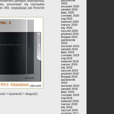
październik
 renderami jakiegoś dowcipnisia.
2020
ła, prezentuje się niezwykle
wrzesień 2020
 tle 360, wyglądając jak Porsche
sierpień 2020
lipiec 2020
czerwiec 2020
maj 2020
kwiecień 2020
marzec 2020
luty 2020
styczeń 2020
grudzień 2019
listopad 2019
październik
2019
wrzesień 2019
sierpień 2019
lipiec 2019
czerwiec 2019
maj 2019
kwiecień 2019
marzec 2019
luty 2019
styczeń 2019
grudzień 2018
listopad 2018
październik
2018
wrzesień 2018
sierpień 2018
lipiec 2018
ość × wysokość × długość):
czerwiec 2018
maj 2018
kwiecień 2018
marzec 2018
luty 2018
styczeń 2018
grudzień 2017