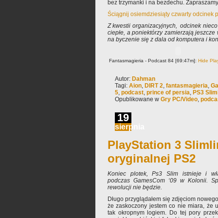
bez trzymanki i na bezdechu. Zapraszamy
Ściągnij osiemdziesiąty czwarty odcinek 
Z kwestii organizacyjnych, odcinek nieco
ciepłe, a poniektórzy zamierzają jeszcze 
na byczenie się z dala od komputera i ko
Fantasmagieria - Podcast 84 [69:47m]:
Hide Pla
Autor:
Dahman
Tagi:
Aion
,
DIRT 2
,
fantasmagieria
,
G
5
,
podcast
,
prince of persia
,
PS3 Slim
Opublikowane w
Gry PC/Video
,
podca
19
sierpnia
PlayStation 3 Sliml
oryginalnej PS2
Koniec plotek, Ps3 Slim istnieje i w
podczas GamesCom ‘09 w Kolonii. Sp
rewolucji nie będzie.
Długo przyglądałem się zdjęciom nowego
że zaskoczony jestem co nie miara, że 
tak okropnym logiem. Do tej pory przek