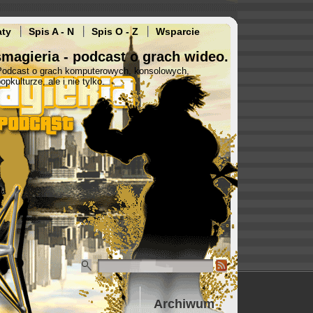
aty
Spis A - N
Spis O - Z
Wsparcie
magieria - podcast o grach wideo.
Podcast o grach komputerowych, konsolowych,
opkulturze, ale i nie tylko.
Archiwum