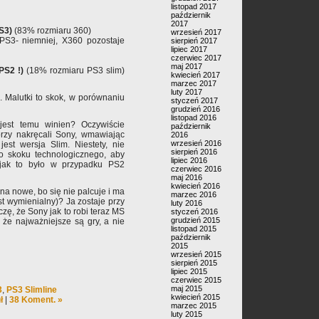
listopad 2017
październik
2017
S3)
(83% rozmiaru 360)
wrzesień 2017
S3- niemniej, X360 pozostaje
sierpień 2017
lipiec 2017
czerwiec 2017
maj 2017
PS2 !)
(18% rozmiaru PS3 slim)
kwiecień 2017
marzec 2017
luty 2017
. Malutki to skok, w porównaniu
styczeń 2017
grudzień 2016
listopad 2016
est temu winien? Oczywiście
październik
tórzy nakręcali Sony, wmawiając
2016
wrzesień 2016
st wersja Slim. Niestety, nie
sierpień 2016
o skoku technologicznego, aby
lipiec 2016
 jak to było w przypadku PS2
czerwiec 2016
maj 2016
kwiecień 2016
na nowe, bo się nie palcuje i ma
marzec 2016
st wymienialny)? Ja zostaje przy
luty 2016
zę, że Sony jak to robi teraz MS
styczeń 2016
grudzień 2015
 że najważniejsze są gry, a nie
listopad 2015
październik
2015
wrzesień 2015
sierpień 2015
lipiec 2015
czerwiec 2015
maj 2015
3
,
PS3 Slimline
kwiecień 2015
ł
|
38 Koment. »
marzec 2015
luty 2015