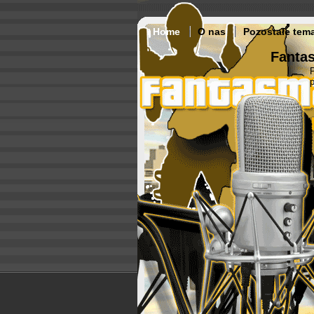
Home
O nas
Pozostałe tem
Fantas
p