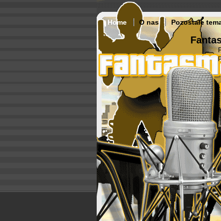
Home
O nas
Pozostałe tem
Fantas
p