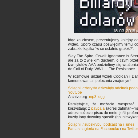
Idąc za ciosem, prezentujemy kolejny od
wideo. Sporo czasu poświęcimy temu co 
zabrakło kącika “w co ostatnio grałeś?”.
Slay The Spire, Orwell: Ignorance is Stre
ale za to z wielkim duchem, o czym prze
tzw. tytułów AAA podzielimy się wrażen
do Call of Duty: WWII — The Resistance.
W rozmowie udział wzięli Cooldan i Da
komentowania i polecania znajomym!
Ściągnij czterysta dziewiąty odcinek podc
Youtube
Archive.org:
mp3
,
ogg
Pamiętajcie, że możecie wesprzeć 
korzystając z
paypala
(adres dahman–mał
adres możecie pisać do mnie, jeśli prefe
każdy inny dowolny sposób (np. niewyko
Ściągnij / subskrybuj podcast na iTunes
Fantasmagieria na Facebooku
/
na Twitte