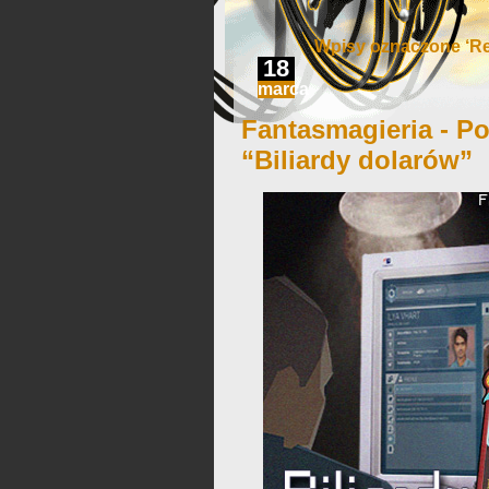
Wpisy oznaczone ‘Re
18
marca
Fantasmagieria - Po
“Biliardy dolarów”