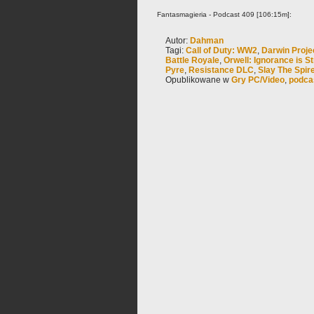
Fantasmagieria - Podcast 409 [106:15m]:
Autor:
Dahman
Tagi:
Call of Duty: WW2
,
Darwin Proje
Battle Royale
,
Orwell: Ignorance is S
Pyre
,
Resistance DLC
,
Slay The Spir
Opublikowane w
Gry PC/Video
,
podca