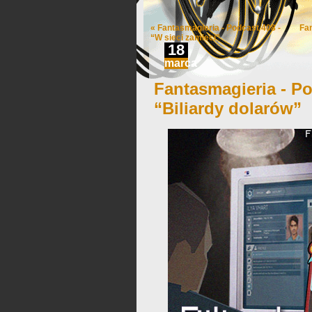
«
Fantasmagieria - Podcast 408 -
Fa
“W sieci zamieci”
18
marca
Fantasmagieria - Po
“Biliardy dolarów”