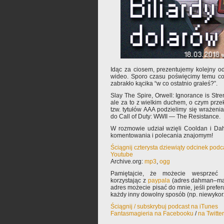
Idąc za ciosem, prezentujemy kolejny od
wideo. Sporo czasu poświęcimy temu co 
zabrakło kącika “w co ostatnio grałeś?”.
Slay The Spire, Orwell: Ignorance is Stre
ale za to z wielkim duchem, o czym prze
tzw. tytułów AAA podzielimy się wrażen
do Call of Duty: WWII — The Resistance.
W rozmowie udział wzięli Cooldan i Da
komentowania i polecania znajomym!
Ściągnij czterysta dziewiąty odcinek podc
Youtube
Archive.org:
mp3
,
ogg
Pamiętajcie, że możecie wesprzeć 
korzystając z
paypala
(adres dahman–mał
adres możecie pisać do mnie, jeśli prefe
każdy inny dowolny sposób (np. niewyko
Ściągnij / subskrybuj podcast na iTunes
Fantasmagieria na Facebooku
/
na Twitte