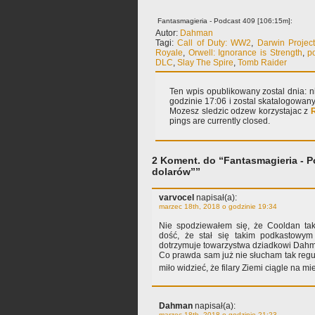
Fantasmagieria - Podcast 409 [106:15m]:
Autor:
Dahman
Tagi:
Call of Duty: WW2
,
Darwin Projec
Royale
,
Orwell: Ignorance is Strength
,
p
DLC
,
Slay The Spire
,
Tomb Raider
Ten wpis opublikowany zostal dnia: n
godzinie 17:06 i zostal skatalogowan
Mozesz sledzic odzew korzystajac z
pings are currently closed.
2 Koment. do “Fantasmagieria - Po
dolarów””
varvocel
napisał(a):
marzec 18th, 2018 o godzinie 19:34
Nie spodziewałem się, że Cooldan tak
dość, że stał się takim podkastowym
dotrzymuje towarzystwa dziadkowi Dahm
Co prawda sam już nie słucham tak regul
miło widzieć, że filary Ziemi ciągle na 
Dahman
napisał(a):
marzec 18th, 2018 o godzinie 21:23