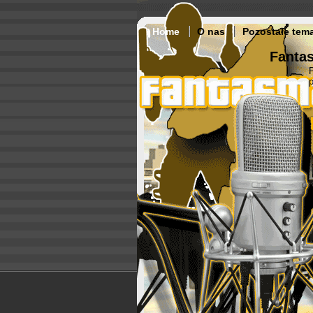
Home
O nas
Pozostałe tem
Fantas
p