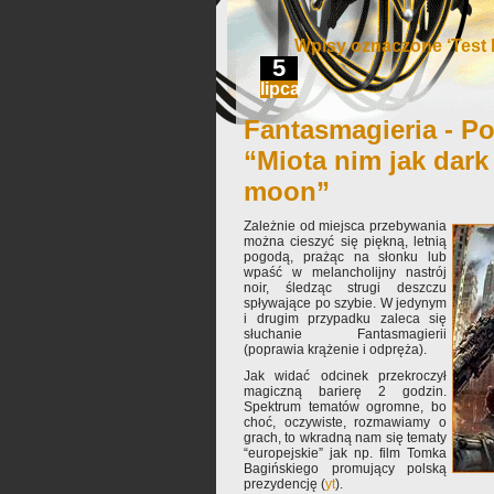
Wpisy oznaczone ‘Test D
5
lipca
Fantasmagieria - Po
“Miota nim jak dark 
moon”
Zależnie od miejsca przebywania
można cieszyć się piękną, letnią
pogodą, prażąc na słonku lub
wpaść w melancholijny nastrój
noir, śledząc strugi deszczu
spływające po szybie. W jedynym
i drugim przypadku zaleca się
słuchanie Fantasmagierii
(poprawia krążenie i odpręża).
Jak widać odcinek przekroczył
magiczną barierę 2 godzin.
Spektrum tematów ogromne, bo
choć, oczywiste, rozmawiamy o
grach, to wkradną nam się tematy
“europejskie” jak np. film Tomka
Bagińskiego promujący polską
prezydencję (
yt
).