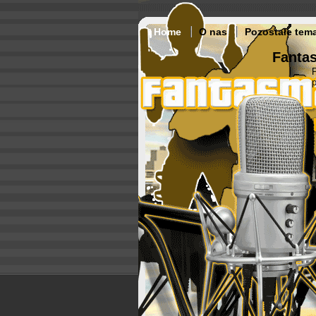
Home
O nas
Pozostałe tem
Fantas
p