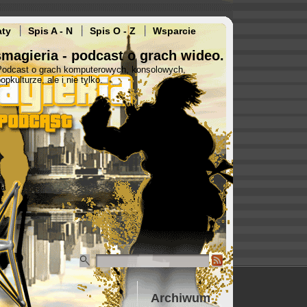
aty
Spis A - N
Spis O - Z
Wsparcie
magieria - podcast o grach wideo.
Podcast o grach komputerowych, konsolowych,
opkulturze, ale i nie tylko.
Archiwum