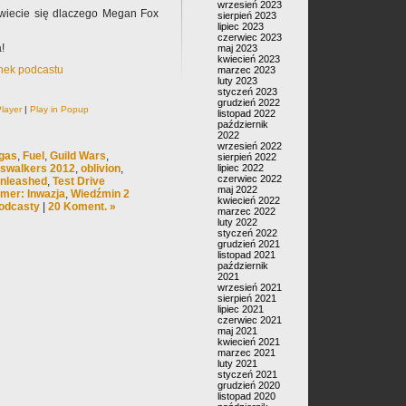
wrzesień 2023
dowiecie się dlaczego Megan Fox
sierpień 2023
lipiec 2023
czerwiec 2023
!
maj 2023
kwiecień 2023
inek podcastu
marzec 2023
luty 2023
styczeń 2023
grudzień 2022
layer
|
Play in Popup
listopad 2022
październik
2022
wrzesień 2022
egas
,
Fuel
,
Guild Wars
,
sierpień 2022
nswalkers 2012
,
oblivion
,
lipiec 2022
czerwiec 2022
Unleashed
,
Test Drive
maj 2022
er: Inwazja
,
Wiedźmin 2
kwiecień 2022
odcasty
|
20 Koment. »
marzec 2022
luty 2022
styczeń 2022
grudzień 2021
listopad 2021
październik
2021
wrzesień 2021
sierpień 2021
lipiec 2021
czerwiec 2021
maj 2021
kwiecień 2021
marzec 2021
luty 2021
styczeń 2021
grudzień 2020
listopad 2020