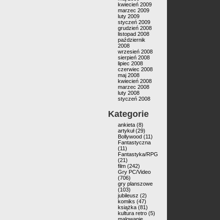
kwiecień 2009
marzec 2009
luty 2009
styczeń 2009
grudzień 2008
listopad 2008
październik
2008
wrzesień 2008
sierpień 2008
lipiec 2008
czerwiec 2008
maj 2008
kwiecień 2008
marzec 2008
luty 2008
styczeń 2008
Kategorie
ankieta
(8)
artykuł
(29)
Bollywood
(11)
Fantastyczna
(11)
Fantastyka/RPG
(21)
film
(242)
Gry PC/Video
(706)
gry planszowe
(103)
jubileusz
(2)
komiks
(47)
książka
(81)
kultura retro
(5)
malowanie