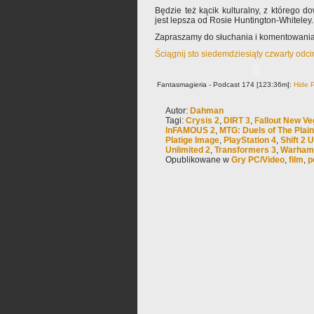
Będzie też kącik kulturalny, z którego 
jest lepsza od Rosie Huntington-Whiteley.
Zapraszamy do słuchania i komentowania
Ściągnij sto siedemdziesiąty czwarty odc
Fantasmagieria - Podcast 174 [123:36m]:
Hide P
Autor:
Dahman
Tagi:
Crysis 2
,
DIRT 3
,
Fallout New V
InFAMOUS 2
,
MTG: Duels of The Plai
Platige Image
,
PlayStation 4
,
Shift 2 
Unlimited 2
,
Transformers 3
,
Warhamm
Opublikowane w
Gry PC/Video
,
film
,
p