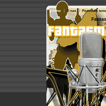
Home
O nas
Pozostałe tem
Fantas
p