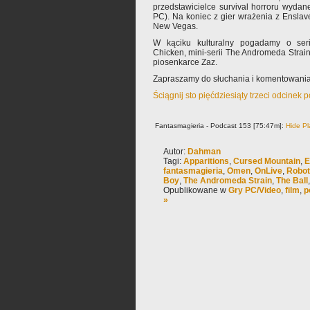
przedstawicielce survival horroru wydane
PC). Na koniec z gier wrażenia z Enslave
New Vegas.
W kąciku kulturalny pogadamy o ser
Chicken, mini-serii The Andromeda Strain 
piosenkarce Zaz.
Zapraszamy do słuchania i komentowania
Ściągnij sto pięćdziesiąty trzeci odcinek 
Fantasmagieria - Podcast 153 [75:47m]:
Hide Pl
Autor:
Dahman
Tagi:
Apparitions
,
Cursed Mountain
,
E
fantasmagieria
,
Omen
,
OnLive
,
Robot
Boy
,
The Andromeda Strain
,
The Ball
Opublikowane w
Gry PC/Video
,
film
,
p
»