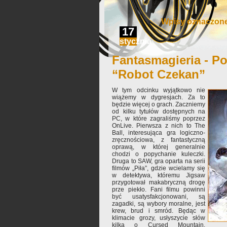
Wpisy oznaczone 
17
stycznia
Fantasmagieria - Po
“Robot Czekan”
W tym odcinku wyjątkowo nie
wiążemy w dygresjach. Za to
będzie więcej o grach. Zaczniemy
od kilku tytułów dostępnych na
PC, w które zagraliśmy poprzez
OnLive. Pierwsza z nich to The
Ball, interesująca gra logiczno-
zręcznościowa, z fantastyczną
oprawą, w której generalnie
chodzi o popychanie kuleczki.
Druga to SAW, gra oparta na serii
filmów „Piła”, gdzie wcielamy się
w detektywa, któremu Jigsaw
przygotował makabryczną drogę
prze piekło. Fani filmu powinni
być usatysfakcjonowani, są
zagadki, są wybory moralne, jest
krew, brud i smród. Będąc w
klimacie grozy, usłyszycie słów
kilka o Cursed Mountain,