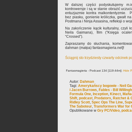
W dalszej części podyskutujemy m.i
kontrowersje i są w stanie obrazić uczuci
entuzjazmie kontra malkontentyzmie. P
bez piasku, gonienie króliczka, gwałt n
Postmana i Ninja Assasina, refleksji o wojn
Na zakończenie kącik kulturalny, czyli k
Neila Gaimana), film (”Księga ocalen
“Crossed”).
Zapraszamy do słuchania, komentowani
dahman (małpa) fantasmagieria.net]!
Ściągnij sto trzydziesty czwarty odcinek 
Fantasmagieria - Podcast 134 [119:44m]:
Hide P
Autor:
Dahman
Tagi:
Amerykańscy bogowie - Neil G
i Jacen Burrows
,
Fables - Bill Willin
Formula One
,
Inception
,
Kinect
,
Mafia
Shift
,
podcast
,
Predators
,
Ratchet & 
Ridley Scott
,
Spec Ops The Line
,
Supe
The Saboteur
,
Transformers War for 
Opublikowane w
Gry PC/Video
,
podca