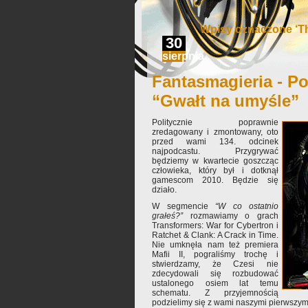
Wpisy oznaczone ‘Th
30
sierpnia
Fantasmagieria - Po
“Gwałt na umyśle”
Politycznie poprawnie
zredagowany i zmontowany, oto
przed wami 134. odcinek
najpodcastu. Przygrywać
będziemy w kwartecie goszcząc
człowieka, który był i dotknął
gamescom 2010. Będzie się
działo.
W segmencie
“W co ostatnio
grałeś?”
rozmawiamy o grach
Transformers: War for Cybertron i
Ratchet & Clank: A Crack in Time.
Nie umknęła nam też premiera
Mafii II, pograliśmy trochę i
stwierdzamy, że Czesi nie
zdecydowali się rozbudować
ustalonego osiem lat temu
schematu. Z przyjemnością
podzielimy się z wami naszymi pierwszym