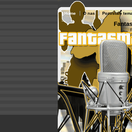
Home
O nas
Pozostałe tem
Fantas
p