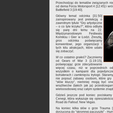
Przechodząc do tematów związanych nie
od dema Forza Motorsport 4 [12:45] i wró
Battlefield 3 [19:40].
Główny temat odcinka [31:50]
zainspirowany jest prelekcją o
zawrotnym tytule “Gry artystyczne
– o co tyle krzyku?”, która odbyła
się parę dni temu na 22.
Międzynarodowym Festiwalu
Komiksu i Gier w Łodzi. Zresztą,
gros
odcinka poświęcamy
konwentowi, jego organizacji i
tych kilu atrakcjach, które udało
się zobaczyć.
W co ostatnio grałeś?
Zaczniemy
od Gears of War 3 [1:19:15],
poświęcając grze zdecydowanie
więcej czasu, niż w poprzednich od
wszystkim o kampanii dla pojedyncze
bohaterach i zamknięciu trylogii. Staram
nie popsuć zabawy osobom, które gry 
“słów kluczy”, niemniej mogą być on
wrażliwców (takich jak ja) przestrzeg
wieloosobowej oraz całym systemie znajd
Gdzieś jeszcze pod koniec pociskamy 
Cenegi, która wykazuje się opieszałoś
Road do Fallout: New Vegas.
Na koniec kilka słów o grze Trauma [1:
dorzucona do “skromnej paczuszki” - Hum