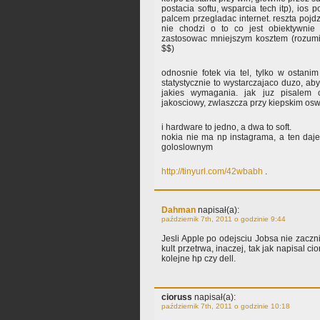
postacia softu, wsparcia tech itp), ios 
palcem przegladac internet. reszta pojdzi
nie chodzi o to co jest obiektywni
zastosowac mniejszym kosztem (rozumi
$$)
odnosnie fotek via tel, tylko w ostani
statystycznie to wystarczajaco duzo, ab
jakies wymagania. jak juz pisale
jakosciowy, zwlaszcza przy kiepskim oswi
i hardware to jedno, a dwa to soft.
nokia nie ma np instagrama, a ten daje
goloslownym
http://tinyurl.com/42wbabh
.
Dahman
napisał(a):
październik 7th, 2011 o godzinie 9:44
Jesli Apple po odejsciu Jobsa nie zaczn
kult przetrwa, inaczej, tak jak napisal 
kolejne hp czy dell.
cioruss
napisał(a):
październik 7th, 2011 o godzinie 10:18