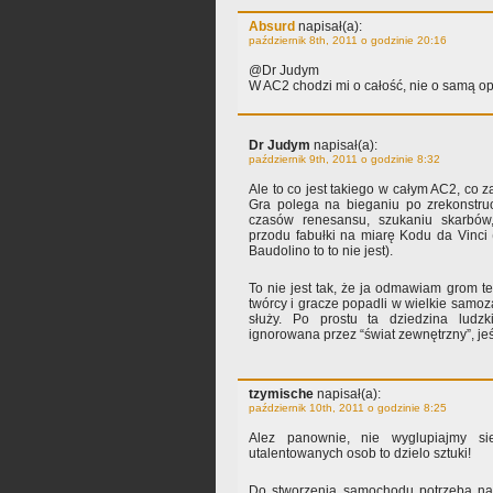
Absurd
napisał(a):
październik 8th, 2011 o godzinie 20:16
@Dr Judym
W AC2 chodzi mi o całość, nie o samą o
Dr Judym
napisał(a):
październik 9th, 2011 o godzinie 8:32
Ale to co jest takiego w całym AC2, co 
Gra polega na bieganiu po zrekonstru
czasów renesansu, szukaniu skarbów
przodu fabułki na miarę Kodu da Vinci 
Baudolino to to nie jest).
To nie jest tak, że ja odmawiam grom te
twórcy i gracze popadli w wielkie samoz
służy. Po prostu ta dziedzina ludzk
ignorowana przez “świat zewnętrzny”, jeś
tzymische
napisał(a):
październik 10th, 2011 o godzinie 8:25
Alez panownie, nie wyglupiajmy si
utalentowanych osob to dzielo sztuki!
Do stworzenia samochodu potrzeba nap