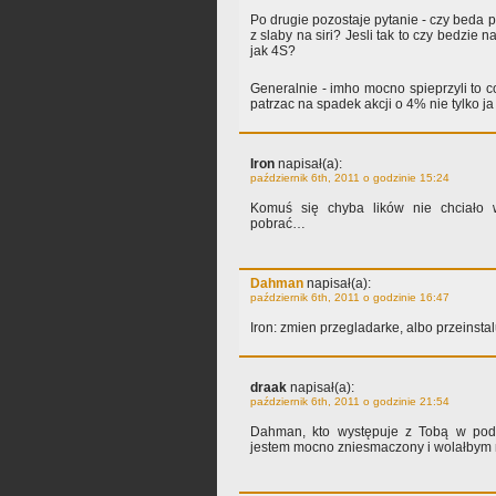
Po drugie pozostaje pytanie - czy beda p
z slaby na siri? Jesli tak to czy bedzie 
jak 4S?
Generalnie - imho mocno spieprzyli to co 
patrzac na spadek akcji o 4% nie tylko ja
Iron
napisał(a):
październik 6th, 2011 o godzinie 15:24
Komuś się chyba lików nie chciało
pobrać…
Dahman
napisał(a):
październik 6th, 2011 o godzinie 16:47
Iron: zmien przegladarke, albo przeinst
draak
napisał(a):
październik 6th, 2011 o godzinie 21:54
Dahman, kto występuje z Tobą w pod
jestem mocno zniesmaczony i wolałbym ni