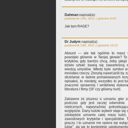
Dahman
napisał(a):
październik 13th, 2011 o godzinie 6:00
Jak tam RAGE?
Dr Judym
napisał(a):
październik 13th, 2011 o godzinie 16:13
Absurd — ale tak ogólnie to masz 
powstało głównie w Twojej głowie? To 
krytyków, gdy bardzo chcą, żeby jakąś
dzieło sztuki: bawią się zawartością
wiedzą umysłów. Wtedy byle symbol w
mnóstwo rzeczy. Zresztą nawet jeśli by za
strzelanie w ładnie pomalowanych koryt
opisałeś, to niestety, wszystko to jest
znacznie sprawniej i wnikliwiej doko
literatura i filmy (SF czy główny nurt).
Zabawne że piszesz o uznaniu gier za
podczas gdy jest raczej odwrotnie.
nielicznych, najwyraźniej potrzebu
względzie. Dany ludzki wytwór staje się
zdobędzie uznanie całej masy ludzi
zawodowych krytyków i specjalistów. T
graczy. I to uznanie nie opiera się wyłącz
lubię”, da się to konkretnie udokumento