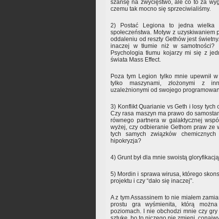
szansę na zwycięstwo, ale co to za wyg
czemu tak mocno się sprzeciwialiśmy.
2) Postać Legiona to jedna wielka
społeczeństwa. Motyw z uzyskiwaniem p
oddaleniu od reszty Gethów jest świetny
inaczej w tłumie niż w samotności? N
Psychologia tłumu kojarzy mi się z jedn
świata Mass Effect.
Poza tym Legion tylko mnie upewnił w 
tylko maszynami, złożonymi z in
uzależnionymi od swojego programowan
3) Konflikt Quarianie vs Geth i losy tych
Czy rasa maszyn ma prawo do samostan
równego partnera w galaktycznej wspó
wyżej, czy odbieranie Gethom praw ze w
tych samych związków chemicznych
hipokryzja?
4) Grunt był dla mnie swoistą gloryfikacją
5) Mordin i sprawa wirusa, którego skon
projektu i czy “dało się inaczej”.
A z tym Assassinem to nie miałem zamiar
prostu gra wyśmienita, którą możn
poziomach. I nie obchodzi mnie czy gr
sztukę, bo to niczego nie zmieni, conajw