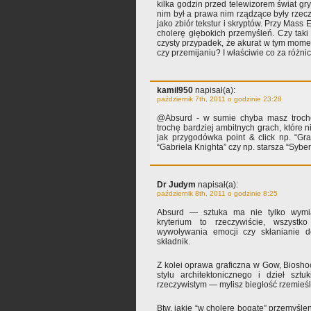
kilka godzin przed telewizorem świat gry
nim był a prawa nim rządzące były rzeczy
jako zbiór tekstur i skryptów. Przy Mass 
cholerę głębokich przemyśleń. Czy taki 
czysty przypadek, że akurat w tym mome
czy przemijaniu? I właściwie co za różni
kamil950
napisał(a):
październik 7th, 2011 o godzinie 23:28
@Absurd - w sumie chyba masz trochę 
trochę bardziej ambitnych grach, które ni
jak przygodówka point & click np. “Gr
“Gabriela Knighta” czy np. starsza “Sybe
Dr Judym
napisał(a):
październik 8th, 2011 o godzinie 8:25
Absurd — sztuka ma nie tylko wymiar
kryterium to rzeczywiście, wszystk
wywoływania emocji czy skłanianie d
składnik.
Z kolei oprawa graficzna w Gow, Bioshoc
stylu architektonicznego i dzieł szt
rzeczywistym — mylisz biegłość rzemieśl
Btw. jakie “w cholerę bogate” przemyśle