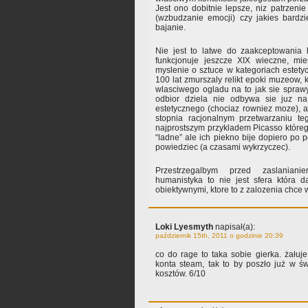
Jest ono dobitnie lepsze, niz patrzenie
(wzbudzanie emocji) czy jakies bardzi
bajanie.
Nie jest to latwe do zaakceptowania
funkcjonuje jeszcze XIX wieczne, mie
myslenie o sztuce w kategoriach estetyc
100 lat zmurszaly relikt epoki muzeow, 
wlasciwego ogladu na to jak sie spraw
odbior dziela nie odbywa sie juz na
estetycznego (chociaz rowniez moze), 
stopnia racjonalnym przetwarzaniu te
najprostszym przykladem Picasso które
“ladne” ale ich piekno bije dopiero po p
powiedziec (a czasami wykrzyczec).
Przestrzegalbym przed zaslanian
humanistyka to nie jest sfera która 
obiektywnymi, ktore to z zalozenia chce
Loki Lyesmyth
napisał(a):
październik 15th, 2011 o godzinie 20:39
co do rage to taka sobie gierka. żału
konta steam, tak to by poszło już w św
kosztów. 6/10