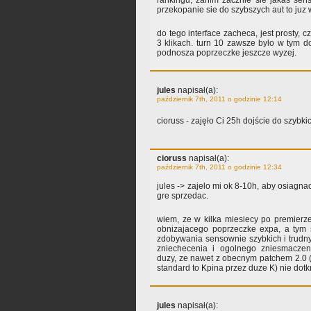
rankingu, zanim zacznie sie jakas se
przekopanie sie do szybszych aut to juz 
do tego interface zacheca, jest prosty, 
3 klikach. turn 10 zawsze bylo w tym do
podnosza poprzeczke jeszcze wyzej.
jules
napisał(a):
październik 7th, 2011 o godzinie 12:14
cioruss - zajęło Ci 25h dojście do szybk
cioruss
napisał(a):
październik 7th, 2011 o godzinie 12:34
jules -> zajelo mi ok 8-10h, aby osiagn
gre sprzedac.
wiem, ze w kilka miesiecy po premierz
obnizajacego poprzeczke expa, a tym
zdobywania sensownie szybkich i trudn
zniechecenia i ogolnego zniesmaczen
duzy, ze nawet z obecnym patchem 2.0 (
standard to Kpina przez duze K) nie dotkn
jules
napisał(a):