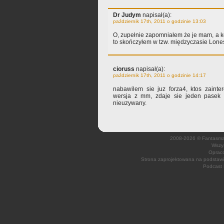
Dr Judym
napisał(a):
październik 17th, 2011 o godzinie 13:03
O, zupełnie zapomniałem że je mam, a k
to skończyłem w tzw. międzyczasie Lon
cioruss
napisał(a):
październik 17th, 2011 o godzinie 14:17
nabawilem sie juz forza4, ktos zaint
wersja z mm, zdaje sie jeden pasek
nieuzywany.
2008-2026 © Fantasmagi
Wszys
Opraco
Strona zaprojektowana na podsta
Podcast