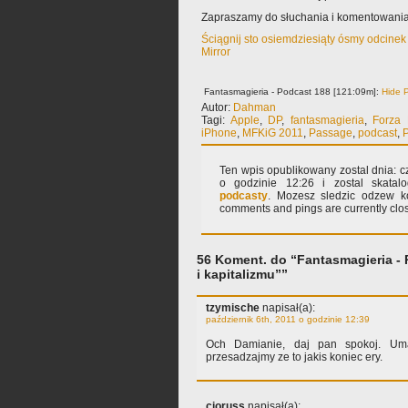
Zapraszamy do słuchania i komentowania
Ściągnij sto osiemdziesiąty ósmy odcinek
Mirror
Fantasmagieria - Podcast 188 [121:09m]:
Hide P
Autor:
Dahman
Tagi:
Apple
,
DP
,
fantasmagieria
,
Forza 
iPhone
,
MFKiG 2011
,
Passage
,
podcast
,
Ten wpis opublikowany zostal dnia: cz
o godzinie 12:26 i zostal skat
podcasty
. Mozesz sledzic odzew k
comments and pings are currently clo
56 Koment. do “Fantasmagieria - 
i kapitalizmu””
tzymische
napisał(a):
październik 6th, 2011 o godzinie 12:39
Och Damianie, daj pan spokoj. Um
przesadzajmy ze to jakis koniec ery.
cioruss
napisał(a):