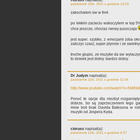
cioruss
napisał(a):
październik 10th, 2011 o godzinie 14:53
zakochalem sie w fm4.
po lekkim zacieciu wskoczylem w top 5
chce jeszcze, chociaz nerwy puszczaja
jest super. szybko, z emocjami (oba ok
zaliczyc czas), super plynnie i ze swiet
troche glupio, ze muzyke da sie wylaczyc
to dzwiek jest dobry. bardzo dobry.
Dr Judym
napisał(a):
październik 11th, 2011 o godzinie 12:34
http://www.youtube.com/watch?v=NWf3
Ponoć te opcje dla niezbyt rozgarnięt
dobrze, bo są zaprzeczeniem tego gat
mnie boli brak Davida Batesona w roli
muzyki od Jespera Kyda.
cioruss
napisał(a):
październik 12th, 2011 o godzinie 8:37