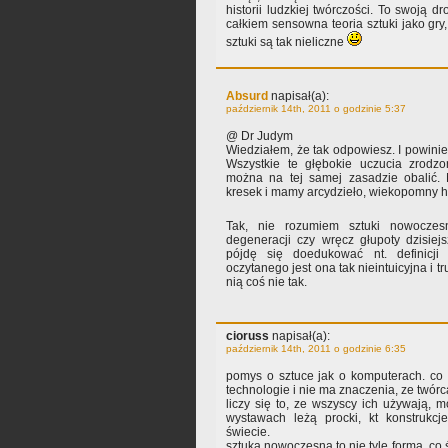
historii ludzkiej twórczości. To swoją dr
całkiem sensowna teoria sztuki jako gry,
sztuki są tak nieliczne
Absurd
napisał(a):
październik 14th, 2011 o godzinie 5:37
@ Dr Judym
Wiedziałem, że tak odpowiesz. I powini
Wszystkie te głębokie uczucia zrodzo
można na tej samej zasadzie obalić. 
kresek i mamy arcydzieło, wiekopomny hoł
Tak, nie rozumiem sztuki nowocze
degeneracji czy wręcz głupoty dzisiej
pójdę się doedukować nt. definicji 
oczytanego jest ona tak nieintuicyjna i t
nią coś nie tak.
cioruss
napisał(a):
październik 14th, 2011 o godzinie 6:35
pomys o sztuce jak o komputerach. co
technologie i nie ma znaczenia, ze twórc
liczy się to, ze wszyscy ich używają, 
wystawach leżą procki, kt konstrukc
świecie.
sztuka nowoczesna to nie tyle forma, c