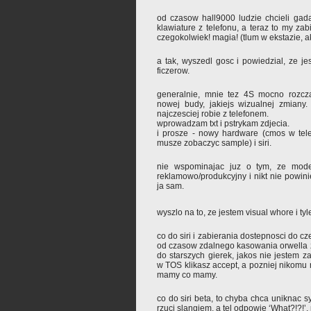
od czasow hall9000 ludzie chcieli gada
klawiature z telefonu, a teraz to my za
czegokolwiek! magia! (tlum w ekstazie, 
a tak, wyszedl gosc i powiedzial, ze jes
ficzerow.
generalnie, mnie tez 4S mocno rozcz
nowej budy, jakiejs wizualnej zmiany.
najczesciej robie z telefonem.
wprowadzam txt i pstrykam zdjecia.
i prosze - nowy hardware (cmos w telef
musze zobaczyc sample) i siri.
nie wspominajac juz o tym, ze mode
reklamowo/produkcyjny i nikt nie powin
ja sam.
wyszlo na to, ze jestem visual whore i ty
co do siri i zabierania dostepnosci do cze
od czasow zdalnego kasowania orwella 
do starszych gierek, jakos nie jestem z
w TOS klikasz accept, a pozniej nikomu n
mamy co mamy.
co do siri beta, to chyba chca uniknac sy
rzuci slangiem, a tel odpowie ‘What?!?!’