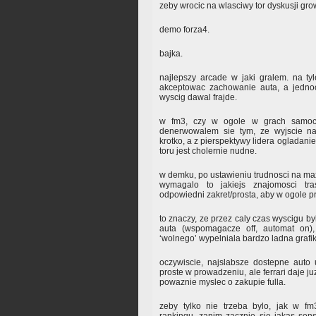
zeby wrocic na wlasciwy tor dyskusji gro
demo forza4.
bajka.
najlepszy arcade w jaki gralem. na ty
akceptowac zachowanie auta, a jednoc
wyscig dawal frajde.
w fm3, czy w ogole w grach samoch
denerwowalem sie tym, ze wyjscie na
krotko, a z pierspektywy lidera ogladani
toru jest cholernie nudne.
w demku, po ustawieniu trudnosci na max
wymagalo to jakiejs znajomosci tr
odpowiedni zakret/prosta, aby w ogole p
to znaczy, ze przez caly czas wyscigu 
auta (wspomagacze off, automat on)
‘wolnego’ wypelniala bardzo ladna grafik
oczywiscie, najslabsze dostepne auto 
proste w prowadzeniu, ale ferrari daje ju
powaznie myslec o zakupie fulla.
zeby tylko nie trzeba bylo, jak w fm