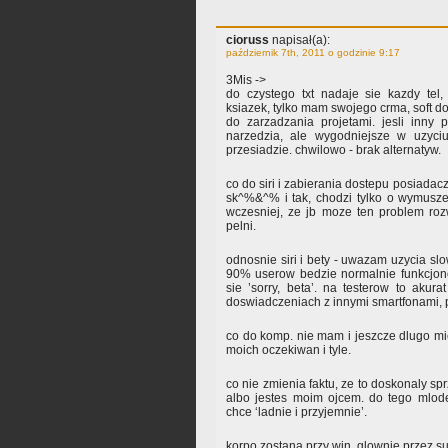
cioruss
napisał(a):
październik 7th, 2011 o godzinie 9:17
3Mis ->
do czystego txt nadaje sie kazdy tel
ksiazek, tylko mam swojego crma, soft d
do zarzadzania projetami. jesli inny
narzedzia, ale wygodniejsze w uzyciu
przesiadzie. chwilowo - brak alternatyw.
co do siri i zabierania dostepu posiadacz
sk^%&^% i tak, chodzi tylko o wymusze
wczesniej, ze jb moze ten problem roz
pelni.
odnosnie siri i bety - uwazam uzycia sl
90% userow bedzie normalnie funkcjon
sie ’sorry, beta’. na testerow to akura
doswiadczeniach z innymi smartfonami, p
co do komp. nie mam i jeszcze dlugo mi
moich oczekiwan i tyle.
co nie zmienia faktu, ze to doskonaly spr
albo jestes moim ojcem. do tego mlode
chce ‘ladnie i przyjemnie’.
korpo zostana przy win, glownie przez s