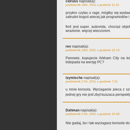
cioruss
napisał(a):
październik 16th, 2011 o godzinie 11:31
przykro czytac o rage. mógłby się wydaw
zatrudni kogoś wiecej jak programistów 
fm4 jest super. autovista, chociaż obje
wrażenie. więcej wieczorem.
rev
napisał(a):
październik 16th, 2011 o godzinie 12:13
Panowie, kupujecie Arkham City na k
listopada na wersję PC?
tzymische
napisał(a):
październik 17th, 2011 o godzinie 7:21
u mnie konsola. Wyciaganie pieca z sz
jednej gry nie jest zbyt kuszaca perspek
Dahman
napisał(a):
październik 17th, 2011 o godzinie 10:46
Nie gadaj, bo i tak wyciagasz konsole 