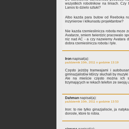
wszystkich robotnikow na liniach. Cz
Lanos to dzielo sztuki?
Albo kazda para butow od Reeboka nad
inzynierow i kilkunastu projektantow?
Nie kazda rzemieslinicza robota moze zo
Avatarze, smiem twierdzic pracowalo spo
niz nad AC - a czy nazwiemy Avatara dz
dobra rzemieslnicza robota i tyle.
Iron
napisał(a):
październik 10th, 2011 o godzinie 13:19
Często jeżdżę tramwajami i autobusam
gimnazjalistów którzy słuchali by muzyk
Ale na mieście często można ich s
trzymających w rekach telefon ze swoją
Dahman
napisał(a):
październik 10th, 2011 o godzinie 13:53
Iron: to nie tylko ginazjaliscie, ja na
dorosle, ktore to robia.