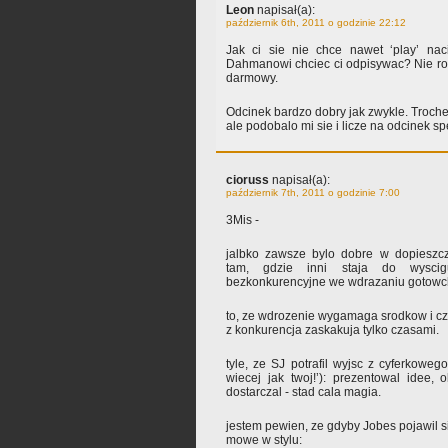
Leon
napisał(a):
październik 6th, 2011 o godzinie 22:12
Jak ci sie nie chce nawet ‘play’ nac
Dahmanowi chciec ci odpisywac? Nie robi
darmowy.
Odcinek bardzo dobry jak zwykle. Troche
ale podobalo mi sie i licze na odcinek 
cioruss
napisał(a):
październik 7th, 2011 o godzinie 7:00
3Mis -
jalbko zawsze bylo dobre w dopieszcza
tam, gdzie inni staja do wysci
bezkonkurencyjne we wdrazaniu gotowc
to, ze wdrozenie wygamaga srodkow i cz
z konkurencja zaskakuja tylko czasami.
tyle, ze SJ potrafil wyjsc z cyferkowe
wiecej jak twoj!’): prezentowal idee,
dostarczal - stad cala magia.
jestem pewien, ze gdyby Jobes pojawil si
mowe w stylu: