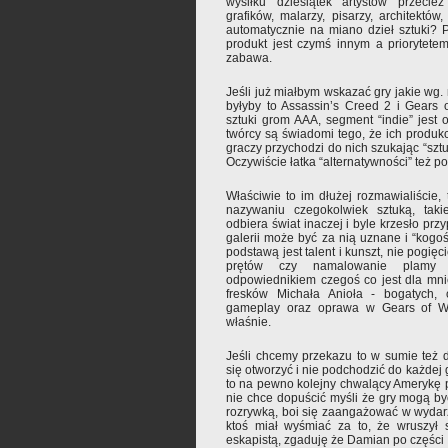
wysiłku dziesiątek artystów przeci
grafików, malarzy, pisarzy, architektów
automatycznie na miano dzieł sztuki? 
produkt jest czymś innym a priorytete
zabawa.
Jeśli już miałbym wskazać gry jakie wg.
byłyby to Assassin’s Creed 2 i Gears 
sztuki grom AAA, segment “indie” jest o
twórcy są świadomi tego, że ich produkc
graczy przychodzi do nich szukając “sztu
Oczywiście łatka “alternatywności” też 
Właściwie to im dłużej rozmawialiście
nazywaniu czegokolwiek sztuką, tak
odbiera świat inaczej i byle krzesło pr
galerii może być za nią uznane i “kogoś
podstawą jest talent i kunszt, nie pogię
prętów czy namalowanie plamy 
odpowiednikiem czegoś co jest dla mnie 
fresków Michała Anioła - bogatych, 
gameplay oraz oprawa w Gears of W
właśnie.
Jeśli chcemy przekazu to w sumie też da
się otworzyć i nie podchodzić do każdej 
to na pewno kolejny chwalący Amerykę 
nie chce dopuścić myśli że gry mogą b
rozrywką, boi się zaangażować w wydarz
ktoś miał wyśmiać za to, że wruszył 
eskapistą, zgaduję że Damian po części 