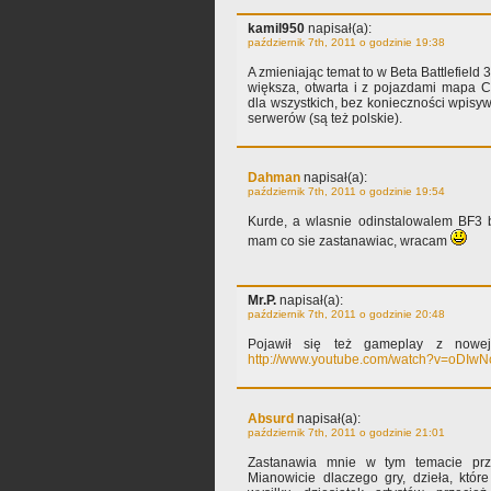
kamil950
napisał(a):
październik 7th, 2011 o godzinie 19:38
A zmieniając temat to w Beta Battlefield
większa, otwarta i z pojazdami mapa C
dla wszystkich, bez konieczności wpisywa
serwerów (są też polskie).
Dahman
napisał(a):
październik 7th, 2011 o godzinie 19:54
Kurde, a wlasnie odinstalowalem BF3 b
mam co sie zastanawiac, wracam
Mr.P.
napisał(a):
październik 7th, 2011 o godzinie 20:48
Pojawił się też gameplay z now
http://www.youtube.com/watch?v=oDIwN
Absurd
napisał(a):
październik 7th, 2011 o godzinie 21:01
Zastanawia mnie w tym temacie prz
Mianowicie dlaczego gry, dzieła, któ