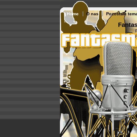
Home
O nas
Pozostałe tem
Fantas
p