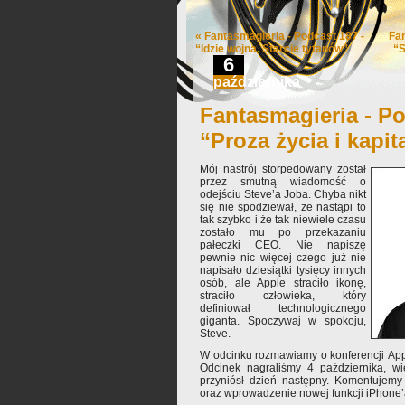
«
Fantasmagieria - Podcast 187 -
Fa
“Idzie wojna. Starcie tytanów”
“S
6
października
Fantasmagieria - Po
“Proza życia i kapit
Mój nastrój storpedowany został
przez smutną wiadomość o
odejściu Steve’a Joba. Chyba nikt
się nie spodziewał, że nastąpi to
tak szybko i że tak niewiele czasu
zostało mu po przekazaniu
pałeczki CEO. Nie napiszę
pewnie nic więcej czego już nie
napisało dziesiątki tysięcy innych
osób, ale Apple straciło ikonę,
straciło człowieka, który
definiował technologicznego
giganta. Spoczywaj w spokoju,
Steve.
W odcinku rozmawiamy o konferencji Appl
Odcinek nagraliśmy 4 października, w
przyniósł dzień następny. Komentujemy
oraz wprowadzenie nowej funkcji iPhone’a