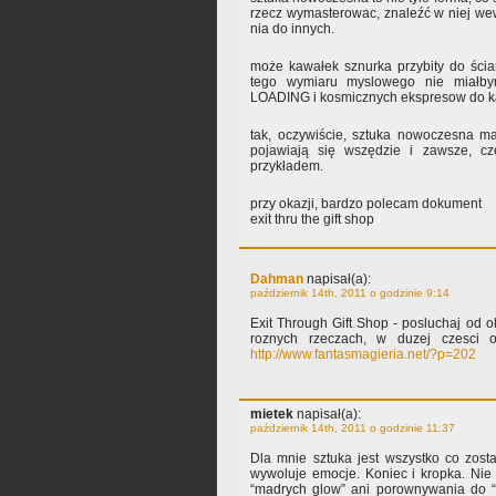
rzecz wymasterowac, znaleźć w niej wew
nia do innych.
może kawałek sznurka przybity do ścia
tego wymiaru myslowego nie miałby
LOADING i kosmicznych ekspresow do k
tak, oczywiście, sztuka nowoczesna m
pojawiają się wszędzie i zawsze, cze
przykładem.
przy okazji, bardzo polecam dokument
exit thru the gift shop
Dahman
napisał(a):
październik 14th, 2011 o godzinie 9:14
Exit Through Gift Shop - posluchaj od 
roznych rzeczach, w duzej czesci 
http://www.fantasmagieria.net/?p=202
mietek
napisał(a):
październik 14th, 2011 o godzinie 11:37
Dla mnie sztuka jest wszystko co zosta
wywoluje emocje. Koniec i kropka. Nie t
“madrych glow” ani porownywania do “s