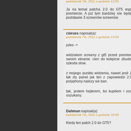
październik 7th, 2011 o godzinie 12:50
Ja na temat patcha 2.0 do GT5 wyp
premierze. A już tym bardziej nie bę
podstawie 3 screenów screenów.
cioruss
napisał(a):
październik 7th, 2011 o godzinie 13:09
jules ->
widzialem screeny z gt5 przed premier
swoim ekranie. cien do kokpicie zbudo
szkoda slow.
z mojego punktu widzenia, nawet jesl
tak zly panel jak ten z zapowiedzi 2.0,
polyphony nalezy sie ban.
tak, jestem hejterem, bo kupilem i z
oszukany.
Dahman
napisał(a):
październik 7th, 2011 o godzinie 19:00
Kiedy ten patch 2.0 do GT5?