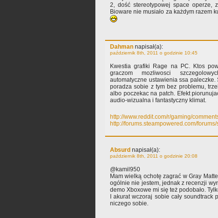
2, dość stereotypowej space operze, z
Bioware nie musiało za każdym razem ku
Dahman
napisał(a):
październik 8th, 2011 o godzinie 10:45
Kwestia grafiki Rage na PC. Ktos powt
graczom mozliwosci szczegolowy
automatyczne ustawienia ssa paleczke.
poradza sobie z tym bez problemu, trze
albo poczekac na patch. Efekt piorunu
audio-wizualna i fantastyczny klimat.
http://www.reddit.com/r/gaming/comments
http://forums.steampowered.com/forum
Absurd
napisał(a):
październik 8th, 2011 o godzinie 20:08
@kamil950
Mam wielką ochotę zagrać w Gray Matte
ogólnie nie jestem, jednak z recenzji wyn
demo Xboxowe mi się też podobało. Tylk
I akurat wczoraj sobie cały soundtrack p
niczego sobie.