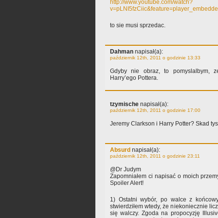
http://www.youtube.com/watch?
v=pLNI5fzCiic&feature=player_embedd
to sie musi sprzedac.
Dahman
napisał(a):
październik 12th, 2011 o godzinie 13:33
Gdyby nie obraz, to pomyslalbym, z
Harry’ego Pottera.
tzymische
napisał(a):
październik 12th, 2011 o godzinie 17:00
Jeremy Clarkson i Harry Potter? Skad ty
Absurd
napisał(a):
październik 12th, 2011 o godzinie 23:11
@Dr Judym
Zapomniałem ci napisać o moich przem
Spoiler Alert!
1) Ostatni wybór, po walce z końco
stwierdziłem wtedy, że niekoniecznie liczy
się walczy. Zgoda na propocyzję Illus