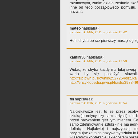
rozumowym, zanim dzieło zostanie skońc
inne od tego początkowego pomysłu, n
nazwać.
mateo
napisał(a):
październik 14th, 2011 o godzinie 15:42
Heh, chyba po raz pierwszy muszę się z
kamil950
napisał(a):
październik 14th, 2011 o godzinie 17:50
Widać, że chyba każdy ma tutaj swoją d
warto by się posłużyć słownik
http://sjp.pwn.pl/slownik/2527254/sztuka
http://encyklopedia.pwn.pl/haslo/398349
fin
napisał(a):
październik 15th, 2011 o godzinie 13:54
Najciekawsze jest to że przez osob
sztuką(teoretycy czy sami artysci) nie 
przed nazwaniem gier tym mianem. Gen
samo zdefiniowanie sztuki - nie ma jedn
definicji. Najlatwiej i najszybcie
przyjmujac ze to co nazywamy sztuka to 
wlasciwym kontekscie jakiegostam porz