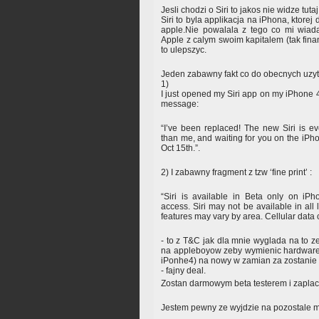
Jesli chodzi o Siri to jakos nie widze tut
Siri to byla applikacja na iPhona, ktorej
apple.Nie powalala z tego co mi wiad
Apple z calym swoim kapitalem (tak finan
to ulepszyc.
Jeden zabawny fakt co do obecnych uzyt
1)
I just opened my Siri app on my iPhone 4
message:
“I’ve been replaced! The new Siri is ev
than me, and waiting for you on the iPho
Oct 15th.”.
2) I zabawny fragment z tzw ‘fine print’ :
“Siri is available in Beta only on iP
access. Siri may not be available in all
features may vary by area. Cellular data
- to z T&C jak dla mnie wyglada na to ze 
na appleboyow zeby wymienic hardware 
iPonhe4) na nowy w zamian za zostanie s
- fajny deal.
Zostan darmowym beta testerem i zapla
Jestem pewny ze wyjdzie na pozostale m