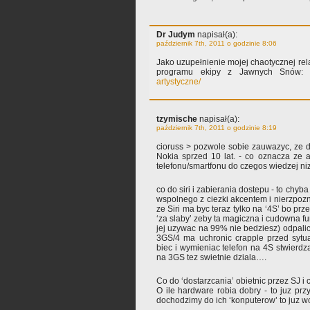
Dr Judym
napisał(a):
październik 7th, 2011 o godzinie 8:06
Jako uzupełnienie mojej chaotycznej rela
programu ekipy z Jawnych Snów
artystyczne/
tzymische
napisał(a):
październik 7th, 2011 o godzinie 8:19
cioruss > pozwole sobie zauwazyc, ze do 
Nokia sprzed 10 lat. - co oznacza ze 
telefonu/smartfonu do czegos wiedzej niz ty
co do siri i zabierania dostepu - to chyba
wspolnego z ciezki akcentem i nierzpoz
ze Siri ma byc teraz tylko na ‘4S’ bo prz
‘za slaby’ zeby ta magiczna i cudowna fun
jej uzywac na 99% nie bedziesz) odpalic 
3GS/4 ma uchronic crapple przed sytu
biec i wymieniac telefon na 4S stwierdza
na 3GS tez swietnie dziala….
Co do ‘dostarzcania’ obietnic przez SJ i
O ile hardware robia dobry - to juz p
dochodzimy do ich ‘konputerow’ to juz w