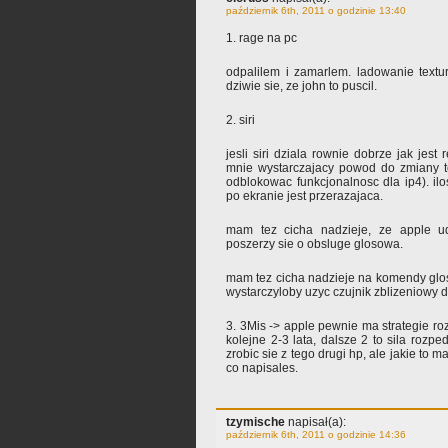
październik 6th, 2011 o godzinie 13:40
1. rage na pc
odpalilem i zamarlem. ladowanie textur
dziwie sie, ze john to puscil.
2. siri
jesli siri dziala rownie dobrze jak jest
mnie wystarczajacy powod do zmiany te
odblokowac funkcjonalnosc dla ip4). ilo
po ekranie jest przerazajaca.
mam tez cicha nadzieje, ze apple u
poszerzy sie o obsluge glosowa.
mam tez cicha nadzieje na komendy glos
wystarczyloby uzyc czujnik zblizeniowy 
3. 3Mis -> apple pewnie ma strategie ro
kolejne 2-3 lata, dalsze 2 to sila rozp
zrobic sie z tego drugi hp, ale jakie to
co napisales.
tzymische
napisał(a):
październik 6th, 2011 o godzinie 14:36