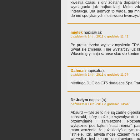
kwestia czasu, i gry zostana dopisane d
wymagania jak najbardziej. Moim z
interakcja. Dla jednych to wada, dla mn
do nie spotykanych mozliwosci tworczyc
mietek
napisał(a):
październik 14th, 2011 o godzinie 11:42
Po prostu trzeba wyjsc z myslenia TR
Swiat sie zmienia, i nie wystarczy juz 
Wlasnie gry maja szanse stac sie konie
Dahman
napisał(a):
październik 14th, 2011 o godzinie 11:57
niedlugo DLC do GT5 dodajace Spa Fran
Dr Judym
napisał(a):
październik 14th, 2011 o godzinie 13:46
Absurd — tyle że to nie są żadne głębok
konstrukt, który może je wywoływać u o
przemyślane i zamierzone. Rozpat
wyłącznie pod kątem “natchnienia”, pas
mam wrażenie że już kiedyś o tym roz
istnieje. Tzn. artysta może czasem mieć 
wszystko jest długo przetrawiane 