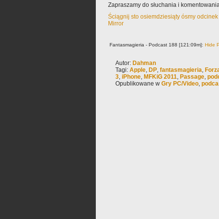
Zapraszamy do słuchania i komentowania
Ściągnij sto osiemdziesiąty ósmy odcinek
Mirror
Fantasmagieria - Podcast 188 [121:09m]:
Hide P
Autor:
Dahman
Tagi:
Apple
,
DP
,
fantasmagieria
,
Forz
3
,
iPhone
,
MFKiG 2011
,
Passage
,
pod
Opublikowane w
Gry PC/Video
,
podca