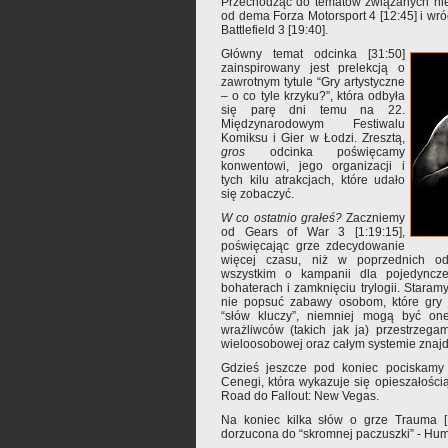
Przechodząc do tematów związanych nie
od dema Forza Motorsport 4 [12:45] i wró
Battlefield 3 [19:40].
Główny temat odcinka [31:50]
zainspirowany jest prelekcją o
zawrotnym tytule “Gry artystyczne
– o co tyle krzyku?”, która odbyła
się parę dni temu na 22.
Międzynarodowym Festiwalu
Komiksu i Gier w Łodzi. Zresztą,
gros
odcinka poświęcamy
konwentowi, jego organizacji i
tych kilu atrakcjach, które udało
się zobaczyć.
W co ostatnio grałeś?
Zaczniemy
od Gears of War 3 [1:19:15],
poświęcając grze zdecydowanie
więcej czasu, niż w poprzednich od
wszystkim o kampanii dla pojedyncze
bohaterach i zamknięciu trylogii. Staram
nie popsuć zabawy osobom, które gry 
“słów kluczy”, niemniej mogą być on
wrażliwców (takich jak ja) przestrzeg
wieloosobowej oraz całym systemie znajd
Gdzieś jeszcze pod koniec pociskamy 
Cenegi, która wykazuje się opieszałoś
Road do Fallout: New Vegas.
Na koniec kilka słów o grze Trauma [1:
dorzucona do “skromnej paczuszki” - Hum