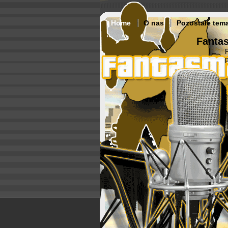
Home
O nas
Pozostałe tem
Fantas
p