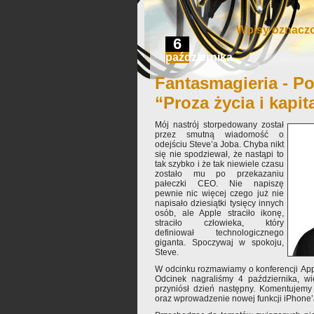
Wpisy oznaczon
6
października
Fantasmagieria - Po
“Proza życia i kapit
Mój nastrój storpedowany został
przez smutną wiadomość o
odejściu Steve’a Joba. Chyba nikt
się nie spodziewał, że nastąpi to
tak szybko i że tak niewiele czasu
zostało mu po przekazaniu
pałeczki CEO. Nie napiszę
pewnie nic więcej czego już nie
napisało dziesiątki tysięcy innych
osób, ale Apple straciło ikonę,
straciło człowieka, który
definiował technologicznego
giganta. Spoczywaj w spokoju,
Steve.
W odcinku rozmawiamy o konferencji Appl
Odcinek nagraliśmy 4 października, w
przyniósł dzień następny. Komentujemy
oraz wprowadzenie nowej funkcji iPhone’a