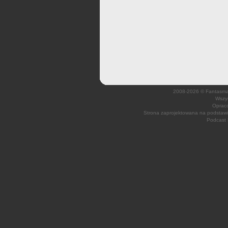
2008-2026 © Fantasmagi
Wszys
Opraco
Strona zaprojektowana na podsta
Podcast