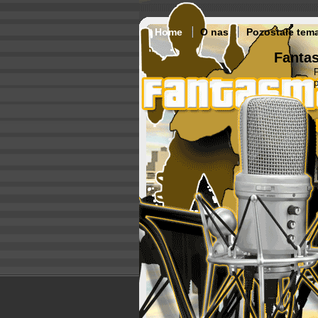
Home
O nas
Pozostałe tem
Fantas
p