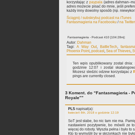
korzystając z
paypala
(adres dahman–mał
adres możecie pisać do mnie, jeśli prefe
każdy inny dowolny sposób (np. niewyko
Ściągnij / subskrybuj podcast na iTunes
Fantasmagieria na Facebooku
/
na Twitte
Fantasmagieria - Podcast 410 [104:28m]:
Autor:
Dahman
Tagi:
A Way Out
,
BattleTech
,
fantasma
Phoenix Point
,
podcast
,
Sea of Thieves
,
S
Ten wpis opublikowany zostal dnia: 
godzinie 12:07 i zostal skatalog
Mozesz sledzic odzew korzystajac z
pings are currently closed.
3 Koment. do “Fantasmagieria - P
Royale””
PLS
napisał(a):
kwiecień 8th, 2018 o godzinie 12:19
SoT jest słabe, bo nic tam nie ma. Pami
nastawieni pozytywnie, bo mówili ze to 
więcej do roboty. Wyszła pełna i było to
Kto to wymyślił by w skrzynkach nie było