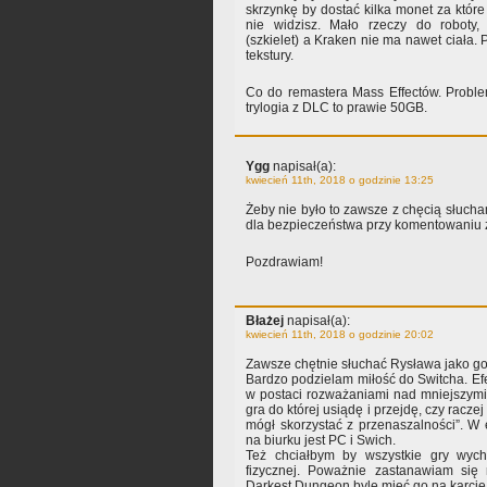
skrzynkę by dostać kilka monet za które 
nie widzisz. Mało rzeczy do roboty, 
(szkielet) a Kraken nie ma nawet ciała.
tekstury.
Co do remastera Mass Effectów. Proble
trylogia z DLC to prawie 50GB.
Ygg
napisał(a):
kwiecień 11th, 2018 o godzinie 13:25
Żeby nie było to zawsze z chęcią słuc
dla bezpieczeństwa przy komentowaniu 
Pozdrawiam!
Błażej
napisał(a):
kwiecień 11th, 2018 o godzinie 20:02
Zawsze chętnie słuchać Rysława jako go
Bardzo podzielam miłość do Switcha. Efe
w postaci rozważaniami nad mniejszymi
gra do której usiądę i przejdę, czy raczej 
mógł skorzystać z przenaszalności”. W e
na biurku jest PC i Swich.
Też chciałbym by wszystkie gry wych
fizycznej. Poważnie zastanawiam się
Darkest Dungeon byle mieć go na karcie