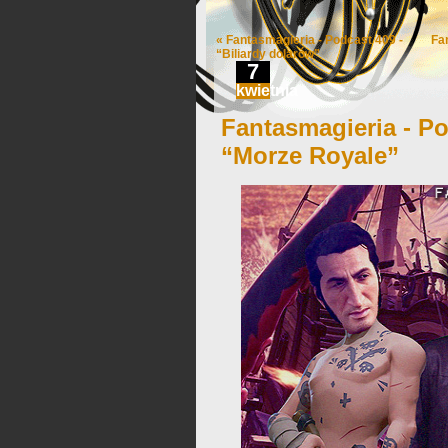
«
Fantasmagieria - Podcast 409 -
Fa
“Biliardy dolarów”
7
kwietnia
Fantasmagieria - Po
“Morze Royale”