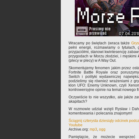
Wracamy po świętach (wraca także
Grys
pełni energii, rozmawiamy o tytułach,
przyjaciółmi, stanowi kwintesencję zaba
przygodach w Morzu złodziei, i męskimi
(plecy w plecy) w A Way Out.
Skomentujemy fenomen jakim przez ostatn
Fortnite Battle Royale oraz poruszymy
Switch i polityki wydawniczej najwięk
podzielimy się również wrażeniami z gr
klon UFO: Enemy Unknown, czyli Xenona
kontrowersyjne opinie na temat nowego f
Oczywiście to nie wszystko, ale jakże za
akapitach?
W rozmowie udział wzięli Rysław i Da
komentowania i polecania znajomym!
Ściągnij czterysta dziesiąty odcinek podc
Youtube
Archive.org:
mp3
,
ogg
Pamiętajcie, że możecie wesprzeć 