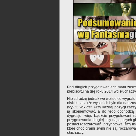
Pod długich przygotowaniach mam zaszc
plebiscytu na grę roku 2014 wg słuchaczy
Nie zdradzę jednak we wpisie co wygrało,
niskich, a także wysokich było dla nas z
populi, vox dei
. Przy każdej pozycji zat
ją skomentować, a do tego dochodzą j
dygresje, więc bądźcie przygotowani 
przygotowania długiej listy najlepszych gi
postaci rozczarowań, przygotowaliśmy lis
które choć grami złymi nie są, roczaro
słuchaczy.