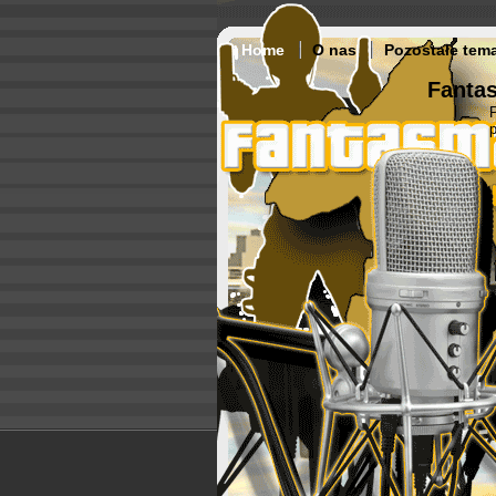
Home
O nas
Pozostałe tem
Fantas
p