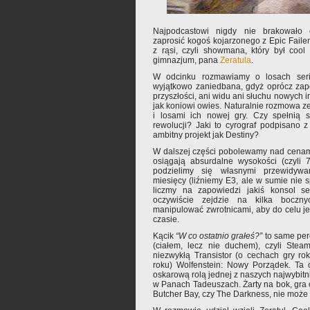
Najpodcastowi nigdy nie brakowało e
zaprosić kogoś kojarzonego z Epic Faile
z rąsi, czyli showmana, który był co
gimnazjum, pana
Zeratula
.
W odcinku rozmawiamy o losach serii
wyjątkowo zaniedbana, gdyż oprócz zapo
przyszłości, ani widu ani słuchu nowych i
jak koniowi owies. Naturalnie rozmowa ze
i losami ich nowej gry. Czy spełnią 
rewolucji? Jaki to cyrograf podpisano z 
ambitny projekt jak Destiny?
W dalszej części pobolewamy nad cenami
osiągają absurdalne wysokości (czyli 
podzielimy się własnymi przewidyw
miesięcy (liźniemy E3, ale w sumie nie 
liczmy na zapowiedzi jakiś konsol sel
oczywiście zejdzie na kilka boczn
manipulować zwrotnicami, aby do celu j
czasie.
Kącik
“W co ostatnio grałeś?”
to same pere
(ciałem, lecz nie duchem), czyli Stea
niezwykłą Transistor (o cechach gry ro
roku) Wolfenstein: Nowy Porządek. Ta 
oskarową rolą jednej z naszych najwybitn
w Panach Tadeuszach. Żarty na bok, gra o
Butcher Bay, czy The Darkness, nie może 