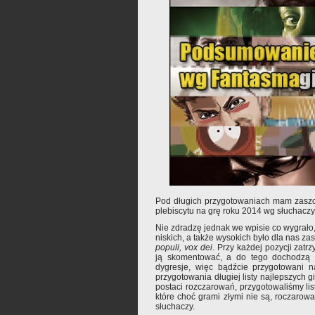
Pod długich przygotowaniach mam zaszc
plebiscytu na grę roku 2014 wg słuchaczy
Nie zdradzę jednak we wpisie co wygrało,
niskich, a także wysokich było dla nas z
populi, vox dei
. Przy każdej pozycji zat
ją skomentować, a do tego dochodzą j
dygresje, więc bądźcie przygotowani 
przygotowania długiej listy najlepszych gi
postaci rozczarowań, przygotowaliśmy lis
które choć grami złymi nie są, roczaro
słuchaczy.