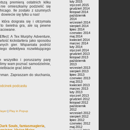
luty 2015
tszą premierą ostatnich kilku
styczeń 2015
nie omieszkamy podzielić się
grudzień 2014
icago. Ile zostało z szumnych
listopad 2014
dowiecie się tylko u nas!
październik
2014
 która doigrała się i otrzymała
wrzesień 2014
 to świetna gra, ale są pewne
sierpień 2014
lipiec 2014
pracowane.
czerwiec 2014
maj 2014
Effect: A Tex Murphy Adventure,
kwiecień 2014
rtość kickstartera jako sposobu
marzec 2014
nych gier. Wspaniała podróż
luty 2014
iego detektywa rozwikłującego
styczeń 2014
.
grudzień 2013
listopad 2013
e wszystko i poruszamy parę
październik
olimy wam poznać samodzielnie,
2013
wrzesień 2013
wielbiacie grać
blind
.
sierpień 2013
lipiec 2013
ahman. Zapraszam do słuchania,
czerwiec 2013
maj 2013
kwiecień 2013
 odcinek podcastu
marzec 2013
luty 2013
styczeń 2013
grudzień 2012
listopad 2012
październik
2012
layer
|
Play in Popup
wrzesień 2012
sierpień 2012
lipiec 2012
czerwiec 2012
Dark Souls
,
fantasmagieria
,
maj 2012