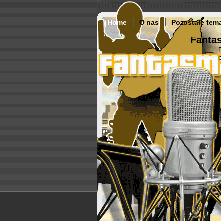
Home
O nas
Pozostałe tem
Fantas
p