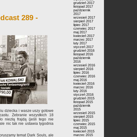
grudzień 2017
listopad 2017
październik
2017
dcast 289 -
wrzesień 2017
sierpień 2017
lipiec 2017
czerwiec 2017
maj 2017
kwiecień 2017
marzec 2017
luty 2017
styczeń 2017
grudzień 2016
listopad 2016
październik
2016
wrzesień 2016
sierpień 2016
lipiec 2016
czerwiec 2016
maj 2016
kwiecień 2016
marzec 2016
luty 2016
styczeń 2016
grudzień 2015
listopad 2015
październik
2015
niu dziecka i wasze uszy gotowe
wrzesień 2015
dcastu. Zebranie wszystkich 18
sierpień 2015
 niezłą frajdą (jeśli tego nie
lipiec 2015
 ale nic tak nie ustawia tygodnia
czerwiec 2015
maj 2015
kwiecień 2015
marzec 2015
oruszamy temat Dark Souls, ale