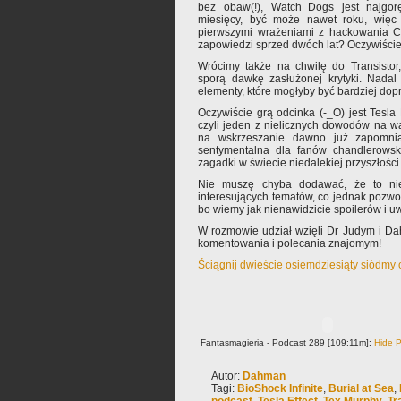
bez obaw(!), Watch_Dogs jest najgorę
miesięcy, być może nawet roku, więc 
pierwszymi wrażeniami z hackowania Ch
zapowiedzi sprzed dwóch lat? Oczywiście 
Wrócimy także na chwilę do Transistor,
sporą dawkę zasłużonej krytyki. Nadal
elementy, które mogłyby być bardziej do
Oczywiście grą odcinka (-_O) jest Tesla 
czyli jeden z nielicznych dowodów na wa
na wskrzeszanie dawno już zapomnia
sentymentalna dla fanów chandlerowsk
zagadki w świecie niedalekiej przyszłości
Nie muszę chyba dodawać, że to ni
interesujących tematów, co jednak pozw
bo wiemy jak nienawidzicie spoilerów i u
W rozmowie udział wzięli Dr Judym i D
komentowania i polecania znajomym!
Ściągnij dwieście osiemdziesiąty siódmy
Fantasmagieria - Podcast 289 [109:11m]:
Hide P
Autor:
Dahman
Tagi:
BioShock Infinite
,
Burial at Sea
,