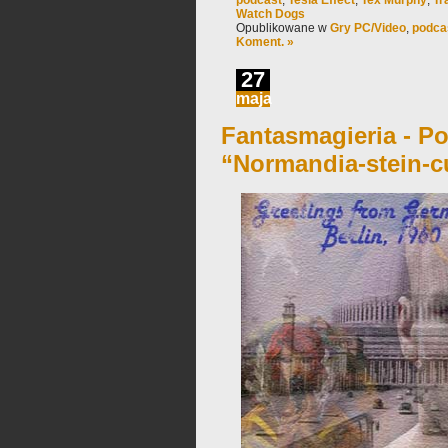
podcast
,
Tesla Effect
,
Tex Murphy
,
Tr
Watch Dogs
Opublikowane w
Gry PC/Video
,
podca
Koment. »
27
maja
Fantasmagieria - Po
“Normandia-stein-c