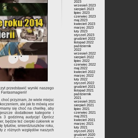
2023
wrzesień 2023
sierpień 2023
lipiec 2023
czerwiec 2023
maj 2023
kwiecień 2023
marzec 2023
luty 2023
styczeń 2023
grudzień 2022
listopad 2022
październik
2022
wrzesień 2022
sierpień 2022
lipiec 2022
czerwiec 2022
maj 2022
kwiecień 2022
marzec 2022
luty 2022
styczeń 2022
grudzień 2021
zyt przedstawić wyniki naszego
listopad 2021
 Fantasmagierii!
październik
2021
 choć przyznam, że wiele miejsc
wrzesień 2021
askoczeniem, ale jak to mówią
vox
sierpień 2021
rzymamy się choć na chwilkę, aby
lipiec 2021
czerwiec 2021
eszcze dodatkowe kategorie i
maj 2021
na 3 godzinną audycję! Oprócz
kwiecień 2021
er, będzie też cierpki cukierek w
marzec 2021
tę tytułów, smierdziuszków roku,
luty 2021
wały z różnych względów naszych
styczeń 2021
grudzień 2020