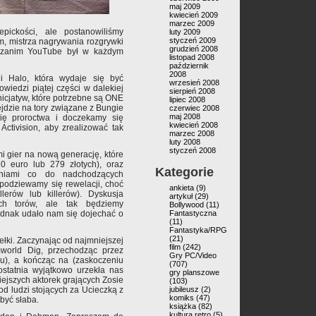
maj 2009
kwiecień 2009
marzec 2009
pickości, ale postanowiliśmy
luty 2009
styczeń 2009
m, mistrza nagrywania rozgrywki
grudzień 2008
ol zanim YouTube był w każdym
listopad 2008
październik
2008
 Halo, która wydaje się być
wrzesień 2008
wiedzi piątej części w dalekiej
sierpień 2008
nicjatyw, które potrzebne są ONE
lipiec 2008
jdzie na tory związane z Bungie
czerwiec 2008
maj 2008
się proroctwa i doczekamy się
kwiecień 2008
Activision, aby zrealizować tak
marzec 2008
luty 2008
styczeń 2008
 gier na nową generację, które
70 euro lub 279 złotych), oraz
Kategorie
aniami co do nadchodzących
spodziewamy się rewelacji, choć
ankieta
(9)
lerów lub killerów). Dyskusja
artykuł
(29)
ych torów, ale tak będziemy
Bollywood
(11)
Fantastyczna
ednak udało nam się dojechać o
(11)
Fantastyka/RPG
(21)
łki. Zaczynając od najmniejszej
film
(242)
mworld Dig, przechodząc przez
Gry PC/Video
ku), a kończąc na (zaskoczeniu
(707)
ostatnia wyjątkowo urzekła nas
gry planszowe
iejszych aktorek grających Zosie
(103)
jubileusz
(2)
d ludzi stojących za Ucieczką z
komiks
(47)
być słaba.
książka
(82)
kultura retro
(5)