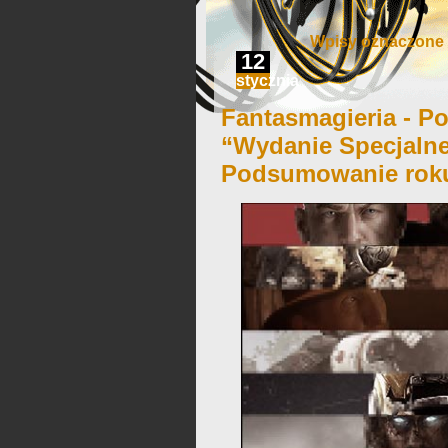
Wpisy oznaczone ‘
12
stycznia
Fantasmagieria - Po
“Wydanie Specjalne
Podsumowanie roku