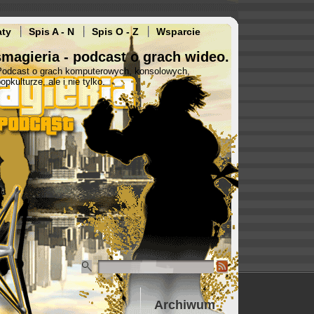
aty
Spis A - N
Spis O - Z
Wsparcie
magieria - podcast o grach wideo.
Podcast o grach komputerowych, konsolowych,
opkulturze, ale i nie tylko.
Archiwum