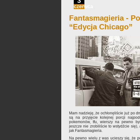
3
czerwca
Fantasmagieria - Po
“Edycja Chicago”
Mam nadzieję, że ochłonęliście już po d
są na przyjęcie kolejnej porcji najpo
pokemonów, tfu, wierszy na pewno było
jeszcze nie zrobiliście to wstydźcie się),
jak Fantasmagieria.
Na pewno wielu z was ucieszy się, że p