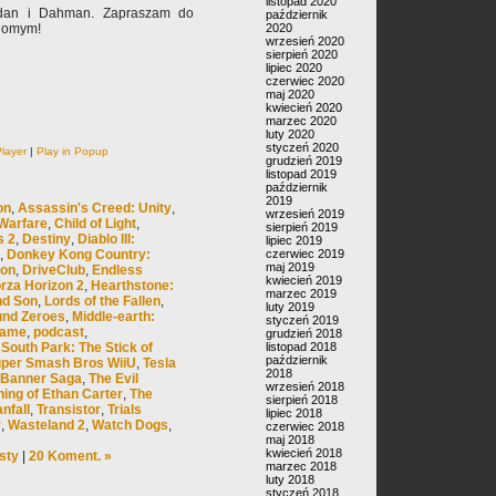
listopad 2020
ldan i Dahman. Zapraszam do
październik
2020
ajomym!
wrzesień 2020
sierpień 2020
lipiec 2020
czerwiec 2020
maj 2020
kwiecień 2020
marzec 2020
luty 2020
styczeń 2020
layer
|
Play in Popup
grudzień 2019
listopad 2019
październik
2019
on
,
Assassin's Creed: Unity
,
wrzesień 2019
 Warfare
,
Child of Light
,
sierpień 2019
s 2
,
Destiny
,
Diablo III:
lipiec 2019
czerwiec 2019
,
Donkey Kong Country:
maj 2019
ion
,
DriveClub
,
Endless
kwiecień 2019
rza Horizon 2
,
Hearthstone:
marzec 2019
nd Son
,
Lords of the Fallen
,
luty 2019
und Zeroes
,
Middle-earth:
styczeń 2019
Game
,
podcast
,
grudzień 2018
listopad 2018
,
South Park: The Stick of
październik
per Smash Bros WiiU
,
Tesla
2018
 Banner Saga
,
The Evil
wrzesień 2018
hing of Ethan Carter
,
The
sierpień 2018
anfall
,
Transistor
,
Trials
lipiec 2018
r
,
Wasteland 2
,
Watch Dogs
,
czerwiec 2018
maj 2018
kwiecień 2018
sty
|
20 Koment. »
marzec 2018
luty 2018
styczeń 2018