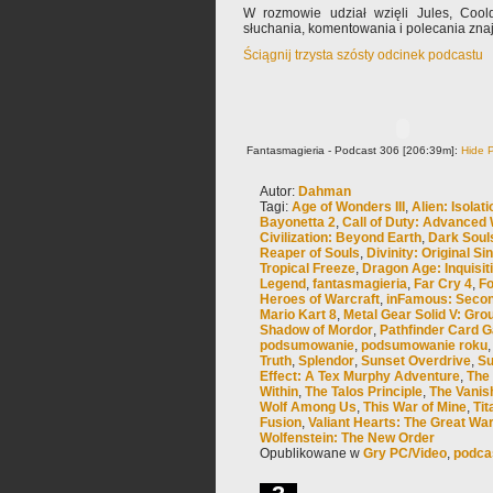
W rozmowie udział wzięli Jules, Coo
słuchania, komentowania i polecania zn
Ściągnij trzysta szósty odcinek podcastu
Fantasmagieria - Podcast 306 [206:39m]:
Hide P
Autor:
Dahman
Tagi:
Age of Wonders III
,
Alien: Isolati
Bayonetta 2
,
Call of Duty: Advanced
Civilization: Beyond Earth
,
Dark Soul
Reaper of Souls
,
Divinity: Original Sin
Tropical Freeze
,
Dragon Age: Inquisit
Legend
,
fantasmagieria
,
Far Cry 4
,
Fo
Heroes of Warcraft
,
inFamous: Seco
Mario Kart 8
,
Metal Gear Solid V: Gro
Shadow of Mordor
,
Pathfinder Card 
podsumowanie
,
podsumowanie roku
Truth
,
Splendor
,
Sunset Overdrive
,
Su
Effect: A Tex Murphy Adventure
,
The
Within
,
The Talos Principle
,
The Vanis
Wolf Among Us
,
This War of Mine
,
Tit
Fusion
,
Valiant Hearts: The Great Wa
Wolfenstein: The New Order
Opublikowane w
Gry PC/Video
,
podca