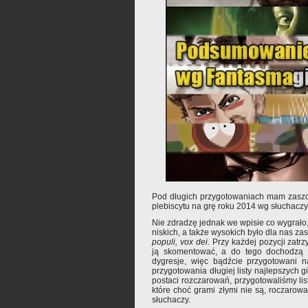
Pod długich przygotowaniach mam zaszc
plebiscytu na grę roku 2014 wg słuchaczy
Nie zdradzę jednak we wpisie co wygrało,
niskich, a także wysokich było dla nas z
populi, vox dei
. Przy każdej pozycji zat
ją skomentować, a do tego dochodzą j
dygresje, więc bądźcie przygotowani 
przygotowania długiej listy najlepszych gi
postaci rozczarowań, przygotowaliśmy lis
które choć grami złymi nie są, roczaro
słuchaczy.