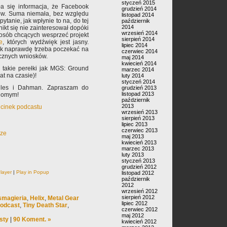
styczeń 2015
ła się informacja, że Facebook
grudzień 2014
rów. Suma niemała, bez względu
listopad 2014
pytanie, jak wpłynie to na, do tej
październik
2014
nikt się nie zainteresował dopóki
wrzesień 2014
osób chcących wesprzeć projekt
sierpień 2014
e
, których wydźwięk jest jasny.
lipiec 2014
tak naprawdę trzeba poczekać na
czerwiec 2014
ecznych wniosków.
maj 2014
kwiecień 2014
 takie perełki jak MGS: Ground
marzec 2014
t na czasie)!
luty 2014
styczeń 2014
ules i Dahman. Zapraszam do
grudzień 2013
listopad 2013
ajomym!
październik
2013
dcinek podcastu
wrzesień 2013
sierpień 2013
lipiec 2013
czerwiec 2013
rze
maj 2013
kwiecień 2013
marzec 2013
luty 2013
styczeń 2013
grudzień 2012
layer
|
Play in Popup
listopad 2012
październik
2012
wrzesień 2012
sierpień 2012
smagieria
,
Helix
,
Metal Gear
lipiec 2012
odcast
,
Tiny Death Star
,
czerwiec 2012
maj 2012
sty
|
90 Koment. »
kwiecień 2012