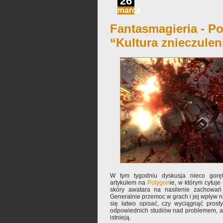
26
marca
Fantasmagieria - Po
“Kultura znieczulen
W tym tygodniu dyskusja nieco goręt
artykułem na
Polygon
ie, w którym cytuj
skóry awatara na nasilenie zachowań
Generalnie przemoc w grach i jej wpływ na
się łatwo opisać, czy wyciągnąć pros
odpowiednich studiów nad problemem, al
istnieją.