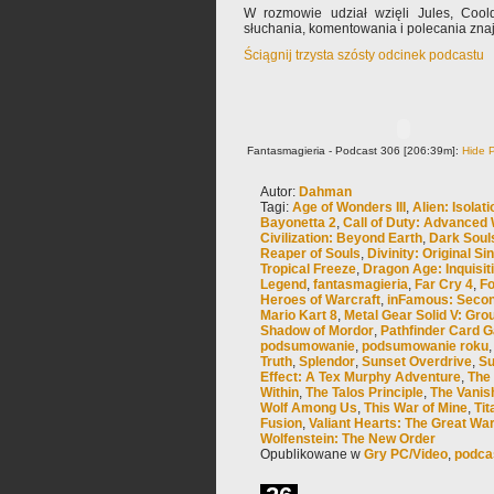
W rozmowie udział wzięli Jules, Coo
słuchania, komentowania i polecania zn
Ściągnij trzysta szósty odcinek podcastu
Fantasmagieria - Podcast 306 [206:39m]:
Hide P
Autor:
Dahman
Tagi:
Age of Wonders III
,
Alien: Isolati
Bayonetta 2
,
Call of Duty: Advanced
Civilization: Beyond Earth
,
Dark Soul
Reaper of Souls
,
Divinity: Original Sin
Tropical Freeze
,
Dragon Age: Inquisit
Legend
,
fantasmagieria
,
Far Cry 4
,
Fo
Heroes of Warcraft
,
inFamous: Seco
Mario Kart 8
,
Metal Gear Solid V: Gro
Shadow of Mordor
,
Pathfinder Card 
podsumowanie
,
podsumowanie roku
Truth
,
Splendor
,
Sunset Overdrive
,
Su
Effect: A Tex Murphy Adventure
,
The
Within
,
The Talos Principle
,
The Vanis
Wolf Among Us
,
This War of Mine
,
Tit
Fusion
,
Valiant Hearts: The Great Wa
Wolfenstein: The New Order
Opublikowane w
Gry PC/Video
,
podca