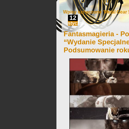
Wpisy oznaczone ‘Metal Gear 
12
stycznia
Fantasmagieria - Po
“Wydanie Specjalne
Podsumowanie roku