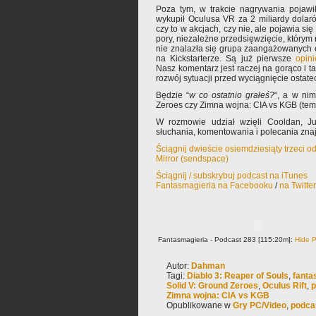
Poza tym, w trakcie nagrywania pojawi
wykupił Oculusa VR za 2 miliardy dola
czy to w akcjach, czy nie, ale pojawia się 
pory, niezależne przedsięwzięcie, którym 
nie znalazła się grupa zaangażowanych 
na Kickstarterze. Są już pierwsze
opini
Nasz komentarz jest raczej na gorąco i 
rozwój sytuacji przed wyciągnięcie ostat
Będzie “
w co ostatnio grałeś?
“, a w nim
Zeroes czy Zimna wojna: CIA vs KGB (tema
W rozmowie udział wzięli Cooldan, J
słuchania, komentowania i polecania zn
Ściągnij dwieście osiemdziesiąty trzeci o
Mirror (sendspace)
Ściągnij / subskrybuj podcast na iTunes
Fantasmagieria na Facebooku
/
na Twitte
Fantasmagieria - Podcast 283 [115:20m]:
Hide P
Autor:
Dahman
Tagi:
Diablo 3: Reaper of Souls
,
fanta
Solid V: Ground Zeroes
,
Oculus Rift
,
p
Zimna wojna: CIA vs KGB
Opublikowane w
Gry PC/Video
,
podca