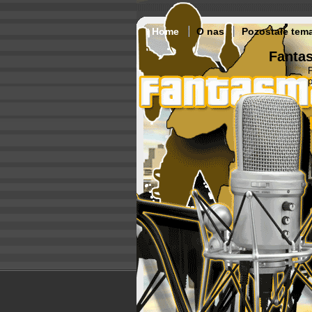
Home
O nas
Pozostałe tem
Fantas
p