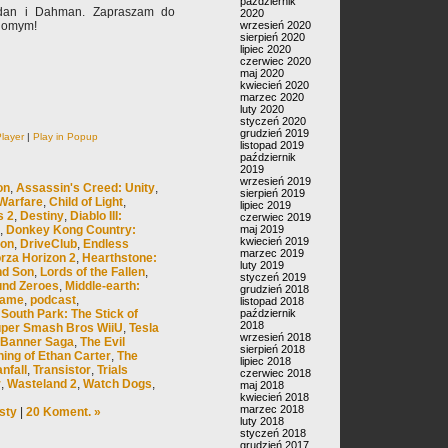
październik
ldan i Dahman. Zapraszam do
2020
wrzesień 2020
ajomym!
sierpień 2020
lipiec 2020
czerwiec 2020
maj 2020
kwiecień 2020
marzec 2020
luty 2020
styczeń 2020
grudzień 2019
layer
|
Play in Popup
listopad 2019
październik
2019
wrzesień 2019
on
,
Assassin's Creed: Unity
,
sierpień 2019
 Warfare
,
Child of Light
,
lipiec 2019
s 2
,
Destiny
,
Diablo III:
czerwiec 2019
maj 2019
,
Donkey Kong Country:
kwiecień 2019
ion
,
DriveClub
,
Endless
marzec 2019
rza Horizon 2
,
Hearthstone:
luty 2019
nd Son
,
Lords of the Fallen
,
styczeń 2019
und Zeroes
,
Middle-earth:
grudzień 2018
Game
,
podcast
,
listopad 2018
październik
,
South Park: The Stick of
2018
per Smash Bros WiiU
,
Tesla
wrzesień 2018
 Banner Saga
,
The Evil
sierpień 2018
hing of Ethan Carter
,
The
lipiec 2018
anfall
,
Transistor
,
Trials
czerwiec 2018
r
,
Wasteland 2
,
Watch Dogs
,
maj 2018
kwiecień 2018
marzec 2018
sty
|
20 Koment. »
luty 2018
styczeń 2018
grudzień 2017