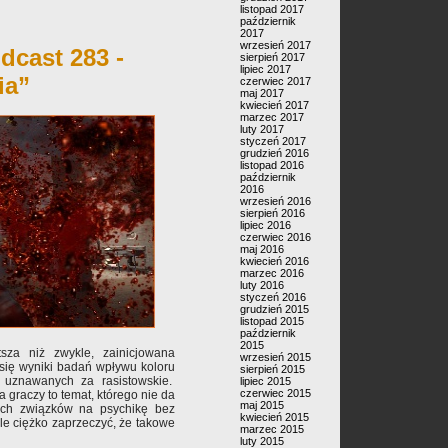
listopad 2017
październik
2017
wrzesień 2017
dcast 283 -
sierpień 2017
lipiec 2017
ia”
czerwiec 2017
maj 2017
kwiecień 2017
marzec 2017
luty 2017
styczeń 2017
grudzień 2016
listopad 2016
październik
2016
wrzesień 2016
sierpień 2016
lipiec 2016
czerwiec 2016
maj 2016
kwiecień 2016
marzec 2016
luty 2016
styczeń 2016
grudzień 2015
listopad 2015
październik
2015
sza niż zwykle, zainicjowana
wrzesień 2015
e się wyniki badań wpływu koloru
sierpień 2015
 uznawanych za rasistowskie.
lipiec 2015
czerwiec 2015
 graczy to temat, którego nie da
maj 2015
tych związków na psychikę bez
kwiecień 2015
e ciężko zaprzeczyć, że takowe
marzec 2015
luty 2015