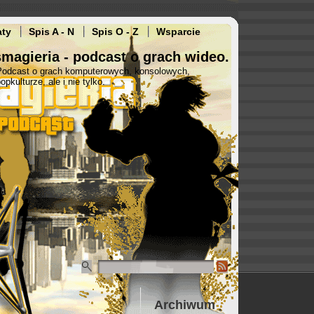
aty
Spis A - N
Spis O - Z
Wsparcie
magieria - podcast o grach wideo.
Podcast o grach komputerowych, konsolowych,
opkulturze, ale i nie tylko.
Archiwum