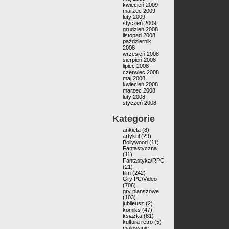
kwiecień 2009
marzec 2009
luty 2009
styczeń 2009
grudzień 2008
listopad 2008
październik
2008
wrzesień 2008
sierpień 2008
lipiec 2008
czerwiec 2008
maj 2008
kwiecień 2008
marzec 2008
luty 2008
styczeń 2008
Kategorie
ankieta
(8)
artykuł
(29)
Bollywood
(11)
Fantastyczna
(11)
Fantastyka/RPG
(21)
film
(242)
Gry PC/Video
(706)
gry planszowe
(103)
jubileusz
(2)
komiks
(47)
książka
(81)
kultura retro
(5)
malowanie