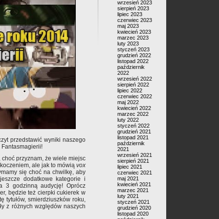
wrzesień 2023
sierpień 2023
lipiec 2023
czerwiec 2023
maj 2023
kwiecień 2023
marzec 2023
luty 2023
styczeń 2023
grudzień 2022
listopad 2022
październik
2022
wrzesień 2022
sierpień 2022
lipiec 2022
czerwiec 2022
maj 2022
kwiecień 2022
marzec 2022
luty 2022
styczeń 2022
grudzień 2021
listopad 2021
zyt przedstawić wyniki naszego
październik
 Fantasmagierii!
2021
wrzesień 2021
 choć przyznam, że wiele miejsc
sierpień 2021
askoczeniem, ale jak to mówią
vox
lipiec 2021
rzymamy się choć na chwilkę, aby
czerwiec 2021
maj 2021
eszcze dodatkowe kategorie i
kwiecień 2021
na 3 godzinną audycję! Oprócz
marzec 2021
er, będzie też cierpki cukierek w
luty 2021
tę tytułów, smierdziuszków roku,
styczeń 2021
wały z różnych względów naszych
grudzień 2020
listopad 2020