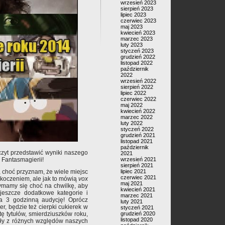
wrzesień 2023
sierpień 2023
lipiec 2023
czerwiec 2023
maj 2023
kwiecień 2023
marzec 2023
luty 2023
styczeń 2023
grudzień 2022
listopad 2022
październik
2022
wrzesień 2022
sierpień 2022
lipiec 2022
czerwiec 2022
maj 2022
kwiecień 2022
marzec 2022
luty 2022
styczeń 2022
grudzień 2021
listopad 2021
październik
zyt przedstawić wyniki naszego
2021
wrzesień 2021
 Fantasmagierii!
sierpień 2021
lipiec 2021
 choć przyznam, że wiele miejsc
czerwiec 2021
askoczeniem, ale jak to mówią
vox
maj 2021
rzymamy się choć na chwilkę, aby
kwiecień 2021
eszcze dodatkowe kategorie i
marzec 2021
na 3 godzinną audycję! Oprócz
luty 2021
er, będzie też cierpki cukierek w
styczeń 2021
grudzień 2020
tę tytułów, smierdziuszków roku,
listopad 2020
wały z różnych względów naszych