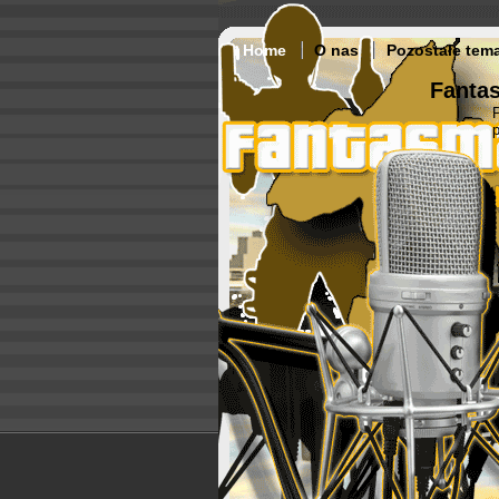
Home
O nas
Pozostałe tem
Fantas
p