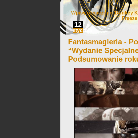
Wpisy oznaczone ‘Donkey Ko
Freeze
12
stycznia
Fantasmagieria - Po
“Wydanie Specjalne
Podsumowanie roku