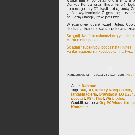
wysłuchają w co ostatnio graliśmy, a 
Donkey Konga oraz Thiefa [θiːfa]), będ
domowego trzy-D”, kącik retro, będą O
głośne wychwalanie 7. generacji i czołob
itd. Będą emocje, krew, pot i bzy.
W rozmowie udział wzięli Jules, Coo
słuchania, komentowania i polecania zn
Ściągnij dwieście osiemdziesiąty odcinek
Mirror (sendspace)
Ściągnij / subskrybuj podcast na iTunes
Fantasmagieria na Facebooku
/
na Twitte
Fantasmagieria - Podcast 280 [134:55m]:
Hide P
Autor:
Dahman
Tagi:
360
,
3D
,
Donkey Kong Country: 
fantasmagieria
,
Grawitacja
,
LG D234
podcast
,
PS4
,
Thief
,
Wii U
,
Xbox
Opublikowane w
Gry PC/Video
,
film
,
p
Koment. »