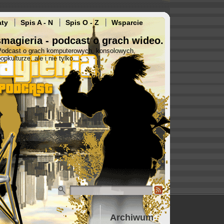
aty
Spis A - N
Spis O - Z
Wsparcie
magieria - podcast o grach wideo.
Podcast o grach komputerowych, konsolowych,
opkulturze, ale i nie tylko.
Archiwum