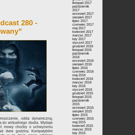
listopad 2017
październik
2017
wrzesień 2017
sierpień 2017
dcast 280 -
lipiec 2017
czerwiec 2017
maj 2017
owany”
kwiecień 2017
marzec 2017
luty 2017
styczeń 2017
grudzień 2016
listopad 2016
październik
2016
wrzesień 2016
sierpień 2016
lipiec 2016
czerwiec 2016
maj 2016
kwiecień 2016
marzec 2016
luty 2016
styczeń 2016
grudzień 2015
listopad 2015
październik
2015
wrzesień 2015
sierpień 2015
lipiec 2015
treszczenie, odda dynamiczną,
czerwiec 2015
maj 2015
a do wirtualnego studia. Wydaje
kwiecień 2015
być mowy choćby o uchwyceniu
marzec 2015
d dwie godziny. Kompatybilni
luty 2015