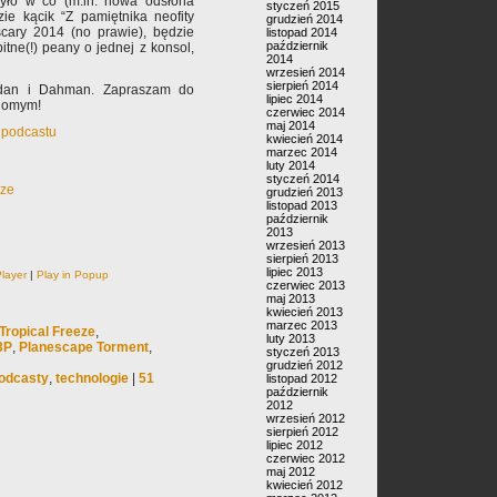
było w co (m.in. nowa odsłona
styczeń 2015
zie kącik “Z pamiętnika neofity
grudzień 2014
scary 2014 (no prawie), będzie
listopad 2014
październik
itne(!) peany o jednej z konsol,
2014
wrzesień 2014
sierpień 2014
ldan i Dahman. Zapraszam do
lipiec 2014
ajomym!
czerwiec 2014
maj 2014
 podcastu
kwiecień 2014
marzec 2014
luty 2014
styczeń 2014
rze
grudzień 2013
listopad 2013
październik
2013
wrzesień 2013
sierpień 2013
lipiec 2013
layer
|
Play in Popup
czerwiec 2013
maj 2013
kwiecień 2013
marzec 2013
Tropical Freeze
,
luty 2013
3P
,
Planescape Torment
,
styczeń 2013
grudzień 2012
odcasty
,
technologie
|
51
listopad 2012
październik
2012
wrzesień 2012
sierpień 2012
lipiec 2012
czerwiec 2012
maj 2012
kwiecień 2012