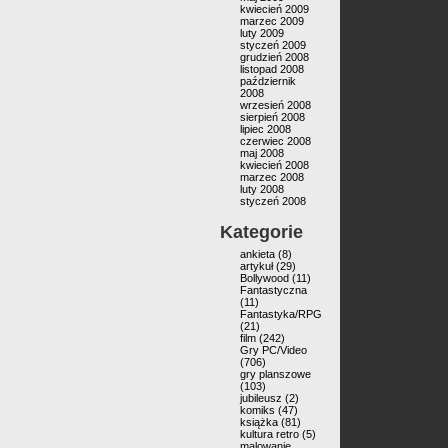
kwiecień 2009
marzec 2009
luty 2009
styczeń 2009
grudzień 2008
listopad 2008
październik
2008
wrzesień 2008
sierpień 2008
lipiec 2008
czerwiec 2008
maj 2008
kwiecień 2008
marzec 2008
luty 2008
styczeń 2008
Kategorie
ankieta
(8)
artykuł
(29)
Bollywood
(11)
Fantastyczna
(11)
Fantastyka/RPG
(21)
film
(242)
Gry PC/Video
(706)
gry planszowe
(103)
jubileusz
(2)
komiks
(47)
książka
(81)
kultura retro
(5)
malowanie