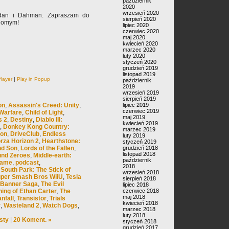
październik
2020
wrzesień 2020
ldan i Dahman. Zapraszam do
sierpień 2020
ajomym!
lipiec 2020
czerwiec 2020
maj 2020
kwiecień 2020
marzec 2020
luty 2020
styczeń 2020
grudzień 2019
listopad 2019
layer
|
Play in Popup
październik
2019
wrzesień 2019
sierpień 2019
lipiec 2019
on
,
Assassin's Creed: Unity
,
czerwiec 2019
 Warfare
,
Child of Light
,
maj 2019
s 2
,
Destiny
,
Diablo III:
kwiecień 2019
,
Donkey Kong Country:
marzec 2019
ion
,
DriveClub
,
Endless
luty 2019
rza Horizon 2
,
Hearthstone:
styczeń 2019
grudzień 2018
nd Son
,
Lords of the Fallen
,
listopad 2018
und Zeroes
,
Middle-earth:
październik
Game
,
podcast
,
2018
,
South Park: The Stick of
wrzesień 2018
per Smash Bros WiiU
,
Tesla
sierpień 2018
 Banner Saga
,
The Evil
lipiec 2018
czerwiec 2018
hing of Ethan Carter
,
The
maj 2018
anfall
,
Transistor
,
Trials
kwiecień 2018
r
,
Wasteland 2
,
Watch Dogs
,
marzec 2018
luty 2018
sty
|
20 Koment. »
styczeń 2018
grudzień 2017