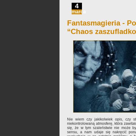
4
marca
Fantasmagieria - Po
“Chaos zaszufladk
Nie wiem czy jakikolwiek opis, czy s
niekontrolowaną atmosferę, która zawitał
się, że w tym szaleństwie nie może 
sensu, a nam udaje się nakręcić pona