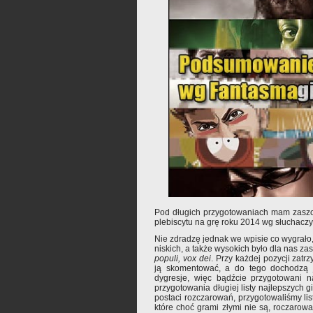
Pod długich przygotowaniach mam zaszc
plebiscytu na grę roku 2014 wg słuchaczy
Nie zdradzę jednak we wpisie co wygrało,
niskich, a także wysokich było dla nas z
populi, vox dei
. Przy każdej pozycji zat
ją skomentować, a do tego dochodzą j
dygresje, więc bądźcie przygotowani 
przygotowania długiej listy najlepszych gi
postaci rozczarowań, przygotowaliśmy lis
które choć grami złymi nie są, roczaro