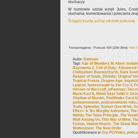
słuchaczy.
W rozmowie udział wzięli Jules, Coo
słuchania, komentowania i polecania zn
Ściągnij trzysta szósty odcinek podcastu
Fantasmagieria - Podcast 306 [206:39m]:
Hide P
Autor:
Dahman
Tagi:
Age of Wonders III
,
Alien: Isolati
Bayonetta 2
,
Call of Duty: Advanced
Civilization: Beyond Earth
,
Dark Soul
Reaper of Souls
,
Divinity: Original Sin
Tropical Freeze
,
Dragon Age: Inquisit
Legend
,
fantasmagieria
,
Far Cry 4
,
Fo
Heroes of Warcraft
,
inFamous: Seco
Mario Kart 8
,
Metal Gear Solid V: Gro
Shadow of Mordor
,
Pathfinder Card 
podsumowanie
,
podsumowanie roku
Truth
,
Splendor
,
Sunset Overdrive
,
Su
Effect: A Tex Murphy Adventure
,
The
Within
,
The Talos Principle
,
The Vanis
Wolf Among Us
,
This War of Mine
,
Tit
Fusion
,
Valiant Hearts: The Great Wa
Wolfenstein: The New Order
Opublikowane w
Gry PC/Video
,
podca