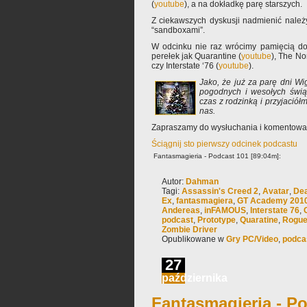
(
youtube
), a na dokładkę parę starszych.
Z ciekawszych dyskusji nadmienić należ
“sandboxami”.
W odcinku nie raz wrócimy pamięcią do
perełek jak Quarantine (
youtube
), The N
czy Interstate ‘76 (
youtube
).
Jako, że już za parę dni Wig
pogodnych i wesołych świąt
czas z rodzinką i przyjació
nas.
Zapraszamy do wysłuchania i komentowa
Ściągnij sto pierwszy odcinek podcastu
Fantasmagieria - Podcast 101 [89:04m]:
Autor:
Dahman
Tagi:
Assassin's Creed 2
,
Avatar
,
Dea
Ex
,
fantasmagiera
,
GT Academy 2010 
Andereas
,
inFAMOUS
,
Interstate 76
,
podcast
,
Prototype
,
Quaratine
,
Rogue
Zombie Driver
Opublikowane w
Gry PC/Video
,
podca
27
października
Fantasmagieria - Po