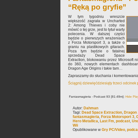
“Ręką po gryfie”
W tym tygodniu wreszcie
większość zagrała w Uncharted
2: Among Thieves i coby nie
mówić o tej grze, jest to tytuł warty
polecenia. W dalszej części
będzie o pierwszych wrażeniach
z Forza Motorsport 3, a także o
graniu na plastikowych gitarach.
Poza tym będzie o fatalnej
sprzedaży Dead Space
Extraction, blokowaniu przez Microsoft n
do 360, nowych elementach dashboardu
Dragon Age Origins i takie tam…
Zapraszamy do słuchania i komentowania
Ściągnij dziewięćdziesiąty trzeci odcinek
Fantasmagieria - Podcast 93 [81:49m]:
Hide Pla
Autor:
Dahman
Tagi:
Dead Space Extraction
,
Dragon 
fantasmagieria
,
Forza Motorsport 3
,
Hero Metallica
,
Last Fm
,
podcast
,
Unc
Wii
Opublikowane w
Gry PC/Video
,
podca