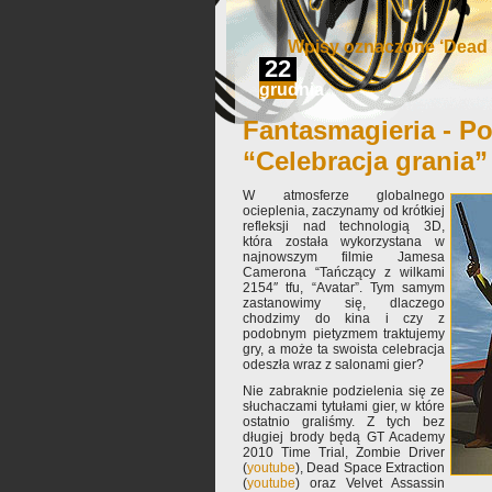
Wpisy oznaczone ‘Dead 
22
grudnia
Fantasmagieria - Po
“Celebracja grania”
W atmosferze globalnego
ocieplenia, zaczynamy od krótkiej
refleksji nad technologią 3D,
która została wykorzystana w
najnowszym filmie Jamesa
Camerona “Tańczący z wilkami
2154″ tfu, “Avatar”. Tym samym
zastanowimy się, dlaczego
chodzimy do kina i czy z
podobnym pietyzmem traktujemy
gry, a może ta swoista celebracja
odeszła wraz z salonami gier?
Nie zabraknie podzielenia się ze
słuchaczami tytułami gier, w które
ostatnio graliśmy. Z tych bez
długiej brody będą GT Academy
2010 Time Trial, Zombie Driver
(
youtube
), Dead Space Extraction
(
youtube
) oraz Velvet Assassin