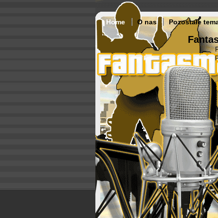
Home
O nas
Pozostałe tem
Fantas
p