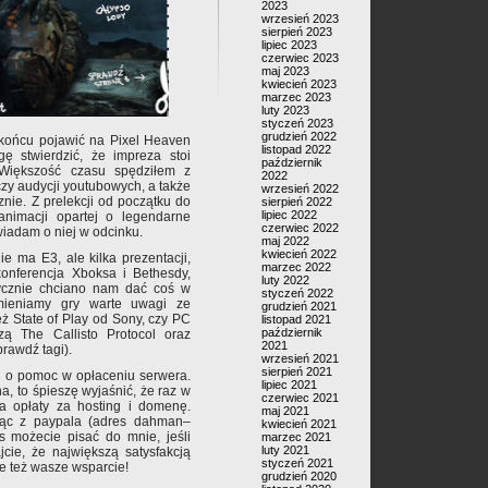
2023
wrzesień 2023
sierpień 2023
lipiec 2023
czerwiec 2023
maj 2023
kwiecień 2023
marzec 2023
luty 2023
styczeń 2023
grudzień 2022
w końcu pojawić na Pixel Heaven
listopad 2022
ę stwierdzić, że impreza stoi
październik
. Większość czasu spędziłem z
2022
zy audycji youtubowych, a także
wrzesień 2022
znie. Z prelekcji od początku do
sierpień 2022
lipiec 2022
animacji opartej o legendarne
czerwiec 2022
iadam o niej w odcinku.
maj 2022
kwiecień 2022
e ma E3, ale kilka prezentacji,
marzec 2022
nferencja Xboksa i Bethesdy,
luty 2022
tycznie chciano nam dać coś w
styczeń 2022
mieniamy gry warte uwagi ze
grudzień 2021
też State of Play od Sony, czy PC
listopad 2021
październik
ą The Callisto Protocol oraz
2021
prawdź tagi).
wrzesień 2021
sierpień 2021
a o pomoc w opłaceniu serwera.
lipiec 2021
a, to śpieszę wyjaśnić, że raz w
czerwiec 2021
ia opłaty za hosting i domenę.
maj 2021
jąc z paypala (adres dahman–
kwiecień 2021
s możecie pisać do mnie, jeśli
marzec 2021
luty 2021
jcie, że największą satysfakcją
styczeń 2021
ale też wasze wsparcie!
grudzień 2020