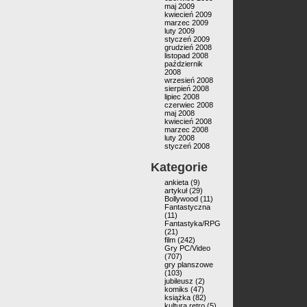
maj 2009
kwiecień 2009
marzec 2009
luty 2009
styczeń 2009
grudzień 2008
listopad 2008
październik
2008
wrzesień 2008
sierpień 2008
lipiec 2008
czerwiec 2008
maj 2008
kwiecień 2008
marzec 2008
luty 2008
styczeń 2008
Kategorie
ankieta
(9)
artykuł
(29)
Bollywood
(11)
Fantastyczna
(11)
Fantastyka/RPG
(21)
film
(242)
Gry PC/Video
(707)
gry planszowe
(103)
jubileusz
(2)
komiks
(47)
książka
(82)
kultura retro
(5)