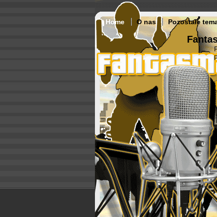
Home
O nas
Pozostałe tem
Fantas
p