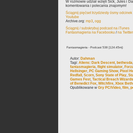
W rozmowie udział wzięli Sick, Jules i 
komentowania i polecania znajomym!
Ściągnij pięćset trzydziesty ósmy odcine
Youtube
Archive.org:
mp3
,
ogg
Ściągnij / subskrybuj podcast na iTunes
Fantasmagieria na Facebooku
/
na Twitte
Fantasmagieria - Podcast 538 [124:45m]:
Autor:
Dahman
Tagi:
Aliens: Dark Descent
,
bethesda
fantasmagieria
,
flight simulator
,
Forz
Hellsinger
,
PC Gaming Show
,
Pixel H
Redfall
,
Scorn
,
Sony State of Play
,
Sta
Games Fest
,
Tactical Breach Wizard
of Benedict Fox
,
Witchfire
,
Xbox Bet
Opublikowane w
Gry PC/Video
,
film
,
p