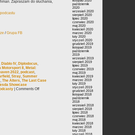
listopad 2020
Dahman. Zapraszam do słuchania,
październik
2020
wrzesień 2020
k podcastu
sierpień 2020
lipiec 2020
czerwiec 2020
maj 2020
kwiecień 2020
rze
/
Grupa FB
marzec 2020
luty 2020
styczeń 2020
grudzień 2019
listopad 2019
październik
2019
wrzesień 2019
sierpień 2019
,
Diablo IV
,
Diplodocus
,
lipiec 2019
a Motorsport 8
,
Metal:
czerwiec 2019
eaven 2022
,
podcast
,
maj 2019
rfield
,
Stray
,
Summer
kwiecień 2019
marzec 2019
s
,
The Alters
,
The Last Case
luty 2019
hesda Showcase
styczeń 2019
odcasty
|
Comments Off
grudzień 2018
listopad 2018
październik
2018
wrzesień 2018
sierpień 2018
lipiec 2018
czerwiec 2018
maj 2018
kwiecień 2018
marzec 2018
luty 2018
styczeń 2018