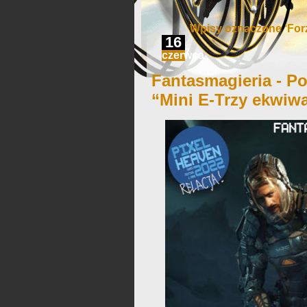
Wpisy oznaczone ‘Forz
16
czerwca
Fantasmagieria - Po
“Mini E-Trzy ekwiwa