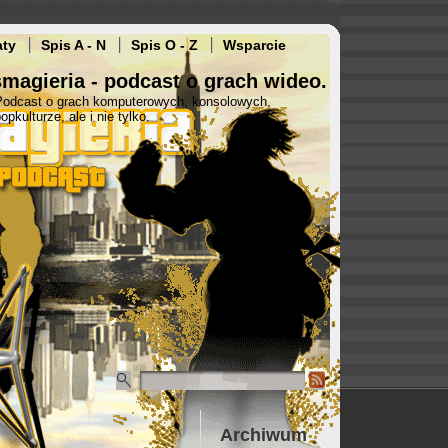
aty
Spis A - N
Spis O - Z
Wsparcie
magieria - podcast o grach wideo.
Podcast o grach komputerowych, konsolowych,
opkulturze, ale i nie tylko.
Archiwum