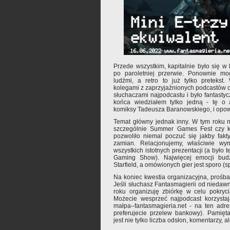
Przede wszystkim, kapitalnie było się 
po paroletniej przerwie. Ponownie mog
ludźmi, a retro to już tylko pretekst
kolegami z zaprzyjaźnionych podcastów c
słuchaczami najpodcastu i było fantastyc
końca wiedziałem tylko jedną - tę o 
komiksy Tadeusza Baranowskiego, i opow
Temat główny jednak inny. W tym roku ni
szczególnie Summer Games Fest czy ko
pozwoliło niemal poczuć się jakby fak
zamian. Relacjonujemy, właściwie wy
wszystkich istotnych prezentacji (a było 
Gaming Show). Najwięcej emocji budz
Starfield, a omówionych gier jest sporo (s
Na koniec kwestia organizacyjna, prośb
Jeśli słuchasz Fantasmagierii od niedawn
roku organizuję zbiórkę w celu pokryc
Możecie wesprzeć najpodcast korzysta
małpa–fantasmagieria.net - na ten adre
preferujecie przelew bankowy). Pamięta
jest nie tylko liczba odsłon, komentarzy, 