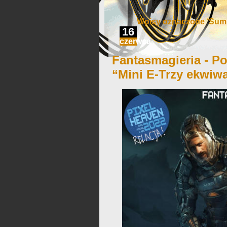
Wpisy oznaczone ‘Sum
16
czerwca
Fantasmagieria - Po
“Mini E-Trzy ekwiwa