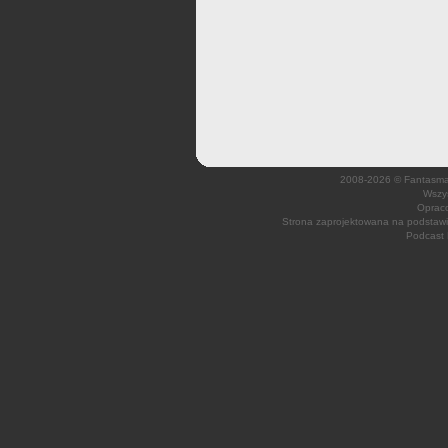
2008-2026 © Fantasmagi
Wszys
Opraco
Strona zaprojektowana na podsta
Podcast