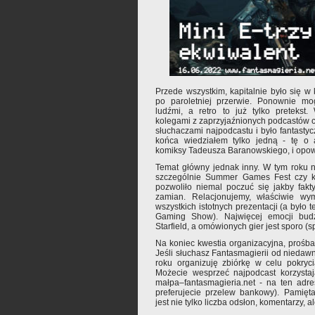
Przede wszystkim, kapitalnie było się 
po paroletniej przerwie. Ponownie mog
ludźmi, a retro to już tylko pretekst
kolegami z zaprzyjaźnionych podcastów c
słuchaczami najpodcastu i było fantastyc
końca wiedziałem tylko jedną - tę o 
komiksy Tadeusza Baranowskiego, i opow
Temat główny jednak inny. W tym roku ni
szczególnie Summer Games Fest czy ko
pozwoliło niemal poczuć się jakby fak
zamian. Relacjonujemy, właściwie wy
wszystkich istotnych prezentacji (a było 
Gaming Show). Najwięcej emocji budz
Starfield, a omówionych gier jest sporo (s
Na koniec kwestia organizacyjna, prośb
Jeśli słuchasz Fantasmagierii od niedawn
roku organizuję zbiórkę w celu pokryc
Możecie wesprzeć najpodcast korzysta
małpa–fantasmagieria.net - na ten adre
preferujecie przelew bankowy). Pamięta
jest nie tylko liczba odsłon, komentarzy, 