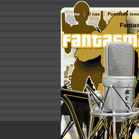
Home
O nas
Pozostałe tem
Fantas
p