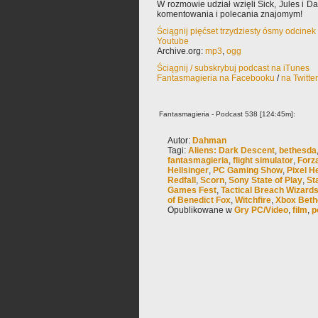
W rozmowie udział wzięli Sick, Jules i 
komentowania i polecania znajomym!
Ściągnij pięćset trzydziesty ósmy odcine
Youtube
Archive.org:
mp3
,
ogg
Ściągnij / subskrybuj podcast na iTunes
Fantasmagieria na Facebooku
/
na Twitte
Fantasmagieria - Podcast 538 [124:45m]:
Autor:
Dahman
Tagi:
Aliens: Dark Descent
,
bethesda
fantasmagieria
,
flight simulator
,
Forz
Hellsinger
,
PC Gaming Show
,
Pixel H
Redfall
,
Scorn
,
Sony State of Play
,
Sta
Games Fest
,
Tactical Breach Wizard
of Benedict Fox
,
Witchfire
,
Xbox Bet
Opublikowane w
Gry PC/Video
,
film
,
p