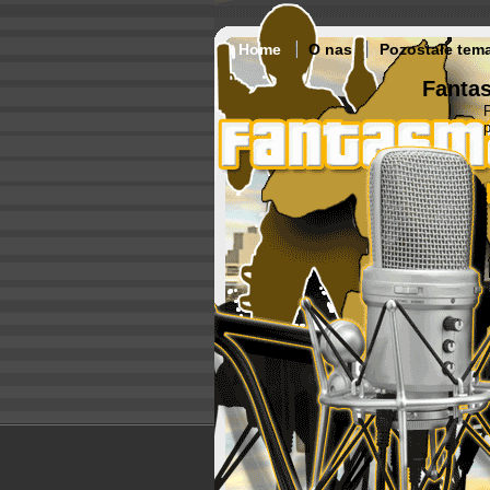
Home
O nas
Pozostałe tem
Fantas
p