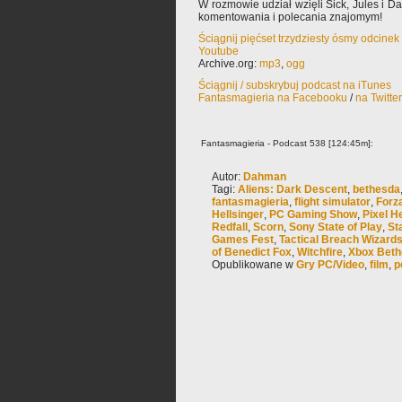
W rozmowie udział wzięli Sick, Jules i 
komentowania i polecania znajomym!
Ściągnij pięćset trzydziesty ósmy odcine
Youtube
Archive.org:
mp3
,
ogg
Ściągnij / subskrybuj podcast na iTunes
Fantasmagieria na Facebooku
/
na Twitte
Fantasmagieria - Podcast 538 [124:45m]:
Autor:
Dahman
Tagi:
Aliens: Dark Descent
,
bethesda
fantasmagieria
,
flight simulator
,
Forz
Hellsinger
,
PC Gaming Show
,
Pixel H
Redfall
,
Scorn
,
Sony State of Play
,
Sta
Games Fest
,
Tactical Breach Wizard
of Benedict Fox
,
Witchfire
,
Xbox Bet
Opublikowane w
Gry PC/Video
,
film
,
p