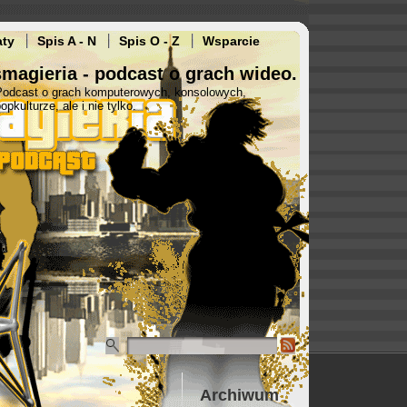
aty
Spis A - N
Spis O - Z
Wsparcie
magieria - podcast o grach wideo.
Podcast o grach komputerowych, konsolowych,
opkulturze, ale i nie tylko.
Archiwum