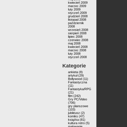
kwiecień 2009
marzec 2009
luty 2009
styczeń 2009
grudzień 2008
listopad 2008
październik
2008
wrzesień 2008
sierpień 2008
lipiec 2008
czerwiec 2008
maj 2008
kwiecień 2008
marzec 2008
luty 2008
styczeń 2008
Kategorie
ankieta
(8)
artykuł
(29)
Bollywood
(11)
Fantastyczna
(11)
Fantastyka/RPG
(21)
film
(242)
Gry PC/Video
(706)
gry planszowe
(103)
jubileusz
(2)
komiks
(47)
książka
(81)
kultura retro
(5)
malowanie