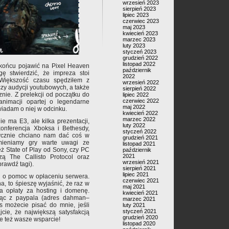
wrzesień 2023
sierpień 2023
lipiec 2023
czerwiec 2023
maj 2023
kwiecień 2023
marzec 2023
luty 2023
styczeń 2023
grudzień 2022
listopad 2022
w końcu pojawić na Pixel Heaven
październik
ę stwierdzić, że impreza stoi
2022
. Większość czasu spędziłem z
wrzesień 2022
zy audycji youtubowych, a także
sierpień 2022
znie. Z prelekcji od początku do
lipiec 2022
czerwiec 2022
animacji opartej o legendarne
maj 2022
iadam o niej w odcinku.
kwiecień 2022
marzec 2022
e ma E3, ale kilka prezentacji,
luty 2022
nferencja Xboksa i Bethesdy,
styczeń 2022
tycznie chciano nam dać coś w
grudzień 2021
mieniamy gry warte uwagi ze
listopad 2021
też State of Play od Sony, czy PC
październik
2021
ą The Callisto Protocol oraz
wrzesień 2021
prawdź tagi).
sierpień 2021
lipiec 2021
a o pomoc w opłaceniu serwera.
czerwiec 2021
a, to śpieszę wyjaśnić, że raz w
maj 2021
ia opłaty za hosting i domenę.
kwiecień 2021
jąc z paypala (adres dahman–
marzec 2021
s możecie pisać do mnie, jeśli
luty 2021
styczeń 2021
jcie, że największą satysfakcją
grudzień 2020
ale też wasze wsparcie!
listopad 2020