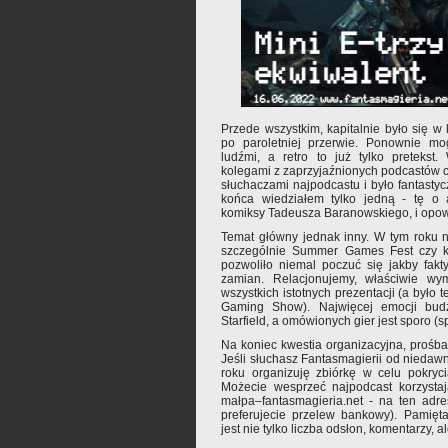
Przede wszystkim, kapitalnie było się 
po paroletniej przerwie. Ponownie mog
ludźmi, a retro to już tylko pretekst
kolegami z zaprzyjaźnionych podcastów c
słuchaczami najpodcastu i było fantastyc
końca wiedziałem tylko jedną - tę o 
komiksy Tadeusza Baranowskiego, i opow
Temat główny jednak inny. W tym roku ni
szczególnie Summer Games Fest czy ko
pozwoliło niemal poczuć się jakby fak
zamian. Relacjonujemy, właściwie wy
wszystkich istotnych prezentacji (a było 
Gaming Show). Najwięcej emocji budz
Starfield, a omówionych gier jest sporo (s
Na koniec kwestia organizacyjna, prośb
Jeśli słuchasz Fantasmagierii od niedawn
roku organizuję zbiórkę w celu pokryc
Możecie wesprzeć najpodcast korzysta
małpa–fantasmagieria.net - na ten adre
preferujecie przelew bankowy). Pamięta
jest nie tylko liczba odsłon, komentarzy, 