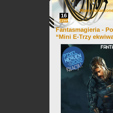
Wpisy oznaczone 
16
czerwca
Fantasmagieria - Po
“Mini E-Trzy ekwiwa