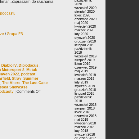
październik
Dahman. Zapraszam do słuchania,
2020
wrzesień 2020
sierpień 2020
k podcastu
lipiec 2020
czerwiec 2020
maj 2020
kwiecień 2020
marzec 2020
rze
/
Grupa FB
luty 2020
styczeń 2020
grudzień 2019
listopad 2019
październik
2019
wrzesień 2019
sierpień 2019
lipiec 2019
,
Diablo IV
,
Diplodocus
,
czerwiec 2019
a Motorsport 8
,
Metal:
maj 2019
eaven 2022
,
podcast
,
kwiecień 2019
rfield
,
Stray
,
Summer
marzec 2019
luty 2019
s
,
The Alters
,
The Last Case
styczeń 2019
hesda Showcase
grudzień 2018
odcasty
|
Comments Off
listopad 2018
październik
2018
wrzesień 2018
sierpień 2018
lipiec 2018
czerwiec 2018
maj 2018
kwiecień 2018
marzec 2018
luty 2018
styczeń 2018
grudzień 2017