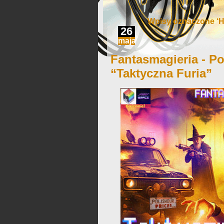
Wpisy oznaczone ‘Ha
26
maja
Fantasmagieria - Po
“Taktyczna Furia”