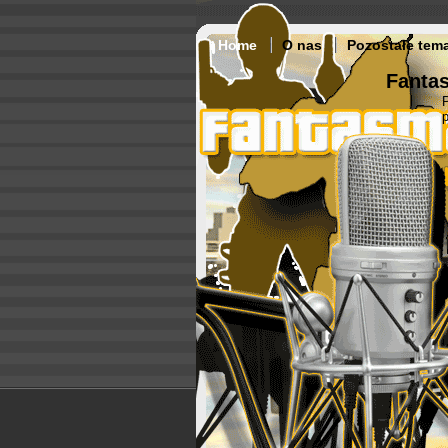
Home
O nas
Pozostałe tem
Fantas
p