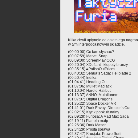
Kilka chwil upłynęło od ostatniego nagran
w tym interpodcastowym składzie.
(00:00:00) Co tam słychać?
(00:07:59) Marvel Snap
(00:09:00) ScreenPlay CCG
(00:20:04) XDefiant i kłopoty branży
(00:35:15) #PolishOutPrices
(00:40:32) Senua’s Saga: Hellblade 2
(00:50:44) Indika
(01:04:41) Heading Out
(01:07:06) Mullet Madjack
(01:10:04) Harold Halibut
(01:13:37) ANNO: Mutationem
(01:07:07) Digital Dragons
(01:35:22) Space Docker VR
(01:41:01) Dark Envoy: Director’s Cut
(02:02:15) Kącik popkulturalny
(02:09:28) Furiosa: A Mad Max Saga
(02:19:11) Planeta małp
(02:26:36) Dark Matter
(02:34:29) Prosta sprawa
(02:37:47) Krucjata: Prawo Serii