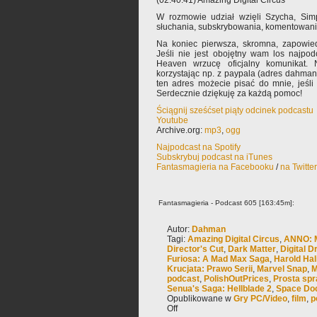
(02:40:41) Amazing Digital Circus
W rozmowie udział wzięli Szycha, Si
słuchania, subskrybowania, komentowani
Na koniec pierwsza, skromna, zapowied
Jeśli nie jest obojętny wam los najpod
Heaven wrzucę oficjalny komunikat. 
korzystając np. z paypala (adres dahma
ten adres możecie pisać do mnie, jeśli
Serdecznie dziękuję za każdą pomoc!
Ściągnij sześćset piąty odcinek podcastu
Youtube
Archive.org:
mp3
,
ogg
Najpodcast na Spotify
Subskrybuj podcast na iTunes
Fantasmagieria na Facebooku
/
na Twitte
Fantasmagieria - Podcast 605 [163:45m]:
Autor:
Dahman
Tagi:
Amazing Digital Circus
,
ANNO: 
Director's Cut
,
Dark Matter
,
Digital 
Furiosa: A Mad Max Saga
,
Harold Hal
Krucjata: Prawo Serii
,
Marvel Snap
,
M
podcast
,
PolishOutPrices
,
Prosta sp
Senua's Saga: Hellblade 2
,
Space Do
Opublikowane w
Gry PC/Video
,
film
,
p
Off