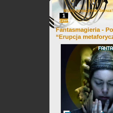
Wpisy oznaczone ‘Senua’s
1
czerwca
Fantasmagieria - Po
“Erupcja metaforyc