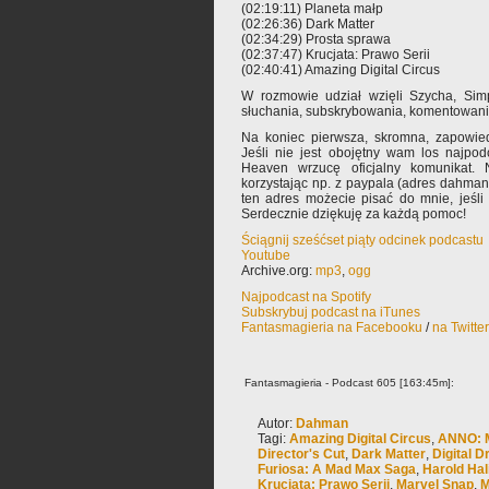
(02:19:11) Planeta małp
(02:26:36) Dark Matter
(02:34:29) Prosta sprawa
(02:37:47) Krucjata: Prawo Serii
(02:40:41) Amazing Digital Circus
W rozmowie udział wzięli Szycha, Si
słuchania, subskrybowania, komentowani
Na koniec pierwsza, skromna, zapowied
Jeśli nie jest obojętny wam los najpod
Heaven wrzucę oficjalny komunikat. 
korzystając np. z paypala (adres dahma
ten adres możecie pisać do mnie, jeśli
Serdecznie dziękuję za każdą pomoc!
Ściągnij sześćset piąty odcinek podcastu
Youtube
Archive.org:
mp3
,
ogg
Najpodcast na Spotify
Subskrybuj podcast na iTunes
Fantasmagieria na Facebooku
/
na Twitte
Fantasmagieria - Podcast 605 [163:45m]:
Autor:
Dahman
Tagi:
Amazing Digital Circus
,
ANNO: 
Director's Cut
,
Dark Matter
,
Digital 
Furiosa: A Mad Max Saga
,
Harold Hal
Krucjata: Prawo Serii
,
Marvel Snap
,
M