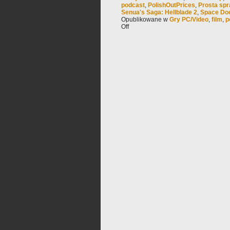
podcast
,
PolishOutPrices
,
Prosta sp
Senua's Saga: Hellblade 2
,
Space Do
Opublikowane w
Gry PC/Video
,
film
,
p
Off