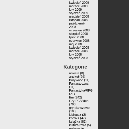
kwiecień 2009
marzec 2009
luty 2009
styczeń 2009
grudzień 2008
listopad 2008
październik
2008
wrzesień 2008
sierpień 2008
lipiec 2008
czerwiec 2008
maj 2008
kwiecień 2008
marzec 2008
luty 2008
styczeń 2008
Kategorie
ankieta
(8)
artykuł
(29)
Bollywood
(11)
Fantastyczna
(11)
Fantastyka/RPG
(21)
film
(242)
Gry PC/Video
(706)
gry planszowe
(103)
jubileusz
(2)
komiks
(47)
książka
(81)
kultura retro
(5)
malowanie