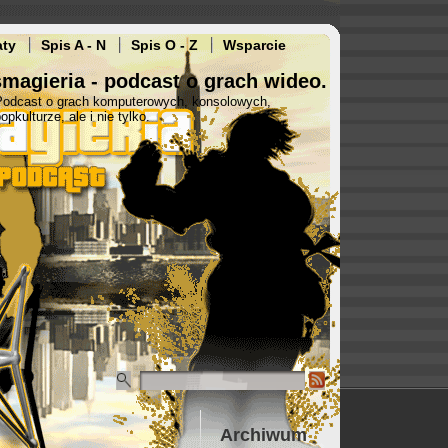
aty
Spis A - N
Spis O - Z
Wsparcie
magieria - podcast o grach wideo.
Podcast o grach komputerowych, konsolowych,
opkulturze, ale i nie tylko.
Archiwum