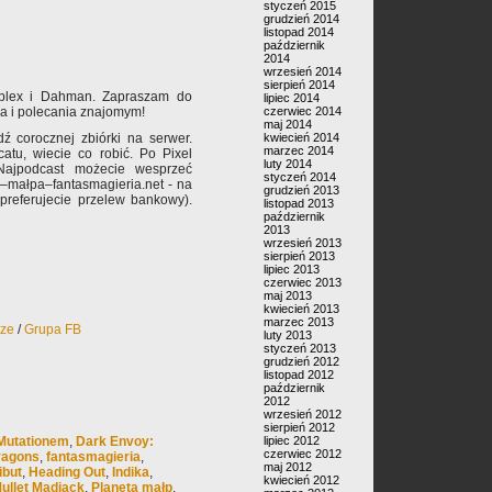
styczeń 2015
grudzień 2014
listopad 2014
październik
2014
wrzesień 2014
sierpień 2014
mplex i Dahman. Zapraszam do
lipiec 2014
a i polecania znajomym!
czerwiec 2014
maj 2014
ź corocznej zbiórki na serwer.
kwiecień 2014
marzec 2014
catu, wiecie co robić. Po Pixel
luty 2014
Najpodcast możecie wesprzeć
styczeń 2014
n–małpa–fantasmagieria.net - na
grudzień 2013
 preferujecie przelew bankowy).
listopad 2013
październik
2013
wrzesień 2013
sierpień 2013
lipiec 2013
czerwiec 2013
maj 2013
kwiecień 2013
marzec 2013
rze
/
Grupa FB
luty 2013
styczeń 2013
grudzień 2012
listopad 2012
październik
2012
wrzesień 2012
sierpień 2012
Mutationem
,
Dark Envoy:
lipiec 2012
czerwiec 2012
Dragons
,
fantasmagieria
,
maj 2012
ibut
,
Heading Out
,
Indika
,
kwiecień 2012
ullet Madjack
,
Planeta małp
,