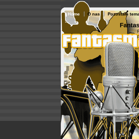
Home
O nas
Pozostałe tem
Fantas
p