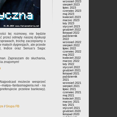
wrzesień 2023
sierpień 2023
lipiec 2023
czerwiec 2023
maj 2023
kwiecień 2023
marzec 2023
luty 2023
styczeń 2023
grudzień 2022
listopad 2022
ości tej rozmowy, nie będzie
październik
ąć przez odmęty naszej dyskusji
2022
sprawach, trochę zaczepiamy o
wrzesień 2022
 w małych dygresjach, ale przede
sierpień 2022
, Indice oraz Senua’s Saga:
lipiec 2022
czerwiec 2022
maj 2022
kwiecień 2022
man. Zapraszam do słuchania,
marzec 2022
nia znajomym!
luty 2022
styczeń 2022
u
grudzień 2021
listopad 2021
październik
2021
 Najpodcast możecie wesprzeć
wrzesień 2021
n–małpa–fantasmagieria.net - na
sierpień 2021
 preferujecie przelew bankowy).
lipiec 2021
czerwiec 2021
maj 2021
kwiecień 2021
marzec 2021
luty 2021
rze
/
Grupa FB
styczeń 2021
grudzień 2020
listopad 2020