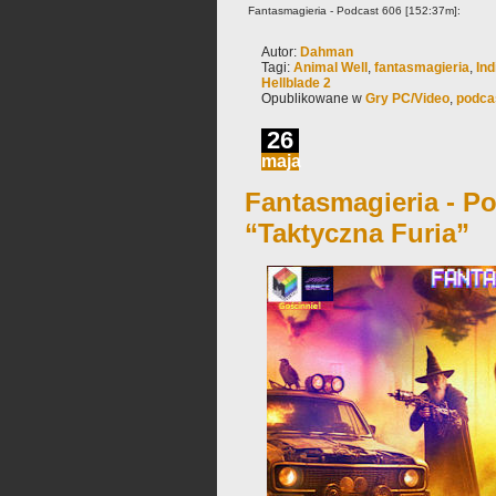
Fantasmagieria - Podcast 606 [152:37m]:
Autor:
Dahman
Tagi:
Animal Well
,
fantasmagieria
,
Ind
Hellblade 2
Opublikowane w
Gry PC/Video
,
podca
26
maja
Fantasmagieria - Po
“Taktyczna Furia”