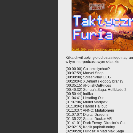
Kilka chwil upłynęło od ostatniego nagran
w tym interpodcastowym składzie.
(00:00:00) Co tam słychać?
(00:07:59) Marvel Snap
(00:09:00) ScreenPlay CCG
(00:20:04) XDefiant i kłopoty branży
(00:35:15) #PolishOutPrices
(00:40:32) Senua’s Saga: Hellblade 2
(00:50:44) Indika
(01:04:41) Heading Out
(01:07:06) Mullet Madjack
(01:10:04) Harold Halibut
(01:13:37) ANNO: Mutationem
(01:07:07) Digital Dragons
(01:35:22) Space Docker VR
(01:41:01) Dark Envoy: Director’s Cut
(02:02:15) Kącik popkulturalny
(02:09:28) Furiosa: A Mad Max Saga