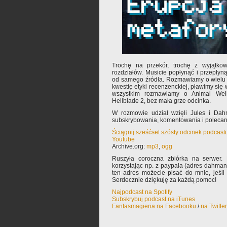
Trochę na przekór, trochę z wyjątkow
rozdziałów. Musicie popłynąć i przepłyn
od samego źródła. Rozmawiamy o wielu 
kwestię etyki recenzenckiej, pławimy się
wszystkim rozmawiamy o Animal Well
Hellblade 2, bez mała grze odcinka.
W rozmowie udział wzięli Jules i Dah
subskrybowania, komentowania i poleca
Ściągnij sześćset szósty odcinek podcast
Youtube
Archive.org:
mp3
,
ogg
Ruszyła coroczna zbiórka na serwer.
korzystając np. z paypala (adres dahma
ten adres możecie pisać do mnie, jeśli
Serdecznie dziękuję za każdą pomoc!
Najpodcast na Spotify
Subskrybuj podcast na iTunes
Fantasmagieria na Facebooku
/
na Twitte