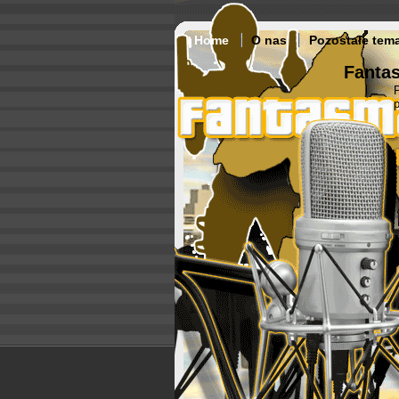
Home
O nas
Pozostałe tem
Fantas
p