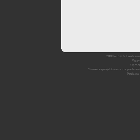
2008-2026 © Fantasmagi
Wszys
Opraco
Strona zaprojektowana na podsta
Podcast