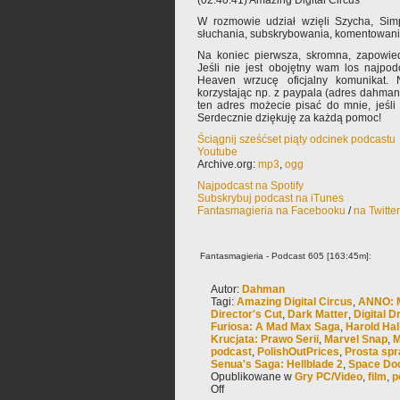
(02:40:41) Amazing Digital Circus
W rozmowie udział wzięli Szycha, Si
słuchania, subskrybowania, komentowani
Na koniec pierwsza, skromna, zapowied
Jeśli nie jest obojętny wam los najpod
Heaven wrzucę oficjalny komunikat. 
korzystając np. z paypala (adres dahma
ten adres możecie pisać do mnie, jeśli
Serdecznie dziękuję za każdą pomoc!
Ściągnij sześćset piąty odcinek podcastu
Youtube
Archive.org:
mp3
,
ogg
Najpodcast na Spotify
Subskrybuj podcast na iTunes
Fantasmagieria na Facebooku
/
na Twitte
Fantasmagieria - Podcast 605 [163:45m]:
Autor:
Dahman
Tagi:
Amazing Digital Circus
,
ANNO: 
Director's Cut
,
Dark Matter
,
Digital 
Furiosa: A Mad Max Saga
,
Harold Hal
Krucjata: Prawo Serii
,
Marvel Snap
,
M
podcast
,
PolishOutPrices
,
Prosta sp
Senua's Saga: Hellblade 2
,
Space Do
Opublikowane w
Gry PC/Video
,
film
,
p
Off