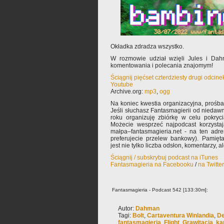
Okładka zdradza wszystko.
W rozmowie udział wzięli Jules i Dah
komentowania i polecania znajomym!
Ściągnij pięćset czterdziesty drugi odcin
Youtube
Archive.org:
mp3
,
ogg
Na koniec kwestia organizacyjna, prośb
Jeśli słuchasz Fantasmagierii od niedawn
roku organizuję zbiórkę w celu pokryc
Możecie wesprzeć najpodcast korzysta
małpa–fantasmagieria.net - na ten adre
preferujecie przelew bankowy). Pamięta
jest nie tylko liczba odsłon, komentarzy, 
Ściągnij / subskrybuj podcast na iTunes
Fantasmagieria na Facebooku
/
na Twitte
Fantasmagieria - Podcast 542 [133:30m]:
Autor:
Dahman
Tagi:
Bolt
,
Cartaventura Winlandia
,
De
fantasmagieria
,
Flight
,
Grawitacja
,
ka