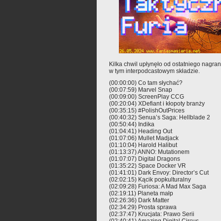
Kilka chwil upłynęło od ostatniego nagran
w tym interpodcastowym składzie.
(00:00:00) Co tam słychać?
(00:07:59) Marvel Snap
(00:09:00) ScreenPlay CCG
(00:20:04) XDefiant i kłopoty branży
(00:35:15) #PolishOutPrices
(00:40:32) Senua’s Saga: Hellblade 2
(00:50:44) Indika
(01:04:41) Heading Out
(01:07:06) Mullet Madjack
(01:10:04) Harold Halibut
(01:13:37) ANNO: Mutationem
(01:07:07) Digital Dragons
(01:35:22) Space Docker VR
(01:41:01) Dark Envoy: Director’s Cut
(02:02:15) Kącik popkulturalny
(02:09:28) Furiosa: A Mad Max Saga
(02:19:11) Planeta małp
(02:26:36) Dark Matter
(02:34:29) Prosta sprawa
(02:37:47) Krucjata: Prawo Serii