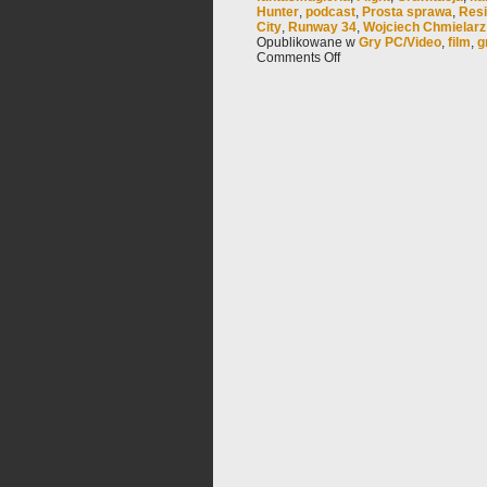
Hunter
,
podcast
,
Prosta sprawa
,
Resi
City
,
Runway 34
,
Wojciech Chmielarz
Opublikowane w
Gry PC/Video
,
film
,
g
Comments Off