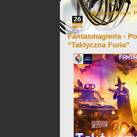
Wpisy oznaczone ‘P
26
maja
Fantasmagieria - Po
“Taktyczna Furia”