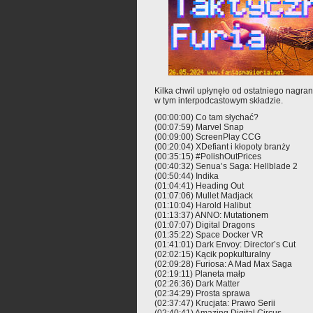
Kilka chwil upłynęło od ostatniego nagran
w tym interpodcastowym składzie.
(00:00:00) Co tam słychać?
(00:07:59) Marvel Snap
(00:09:00) ScreenPlay CCG
(00:20:04) XDefiant i kłopoty branży
(00:35:15) #PolishOutPrices
(00:40:32) Senua’s Saga: Hellblade 2
(00:50:44) Indika
(01:04:41) Heading Out
(01:07:06) Mullet Madjack
(01:10:04) Harold Halibut
(01:13:37) ANNO: Mutationem
(01:07:07) Digital Dragons
(01:35:22) Space Docker VR
(01:41:01) Dark Envoy: Director’s Cut
(02:02:15) Kącik popkulturalny
(02:09:28) Furiosa: A Mad Max Saga
(02:19:11) Planeta małp
(02:26:36) Dark Matter
(02:34:29) Prosta sprawa
(02:37:47) Krucjata: Prawo Serii