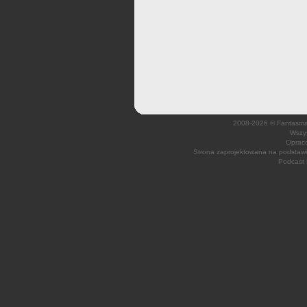
2008-2026 © Fantasmagi
Wszys
Opraco
Strona zaprojektowana na podsta
Podcast