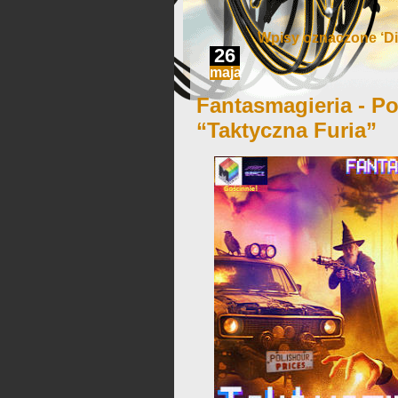
Wpisy oznaczone ‘Di
26
maja
Fantasmagieria - Po
“Taktyczna Furia”