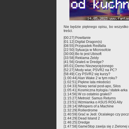
Nie będzie pięknego opisu, bo wszystko
treści.
[00:27] Powitanie
[01:12] Digital Dragon(s)
[08:55] Przypadek Redfalla
[22:50] Sytuacja w Microsofcie
[30:00] Bo to jest Ubisoft
[33:58] Reklama Zeldy
[41:56] Grałeś w Dredge?
[45:01] Demo Niezwyciężonego
[52:27] Mody wiar, PSVR2 na PC?
[58:49] Czy PSVR2 się kurzy?
[1:00:44] Alan Wake 2 w tym roku?
[1:02:51] Piękne lata młodości
[1:04:33] Nowy serial post-apo, Silos
[1:05:41] Kosmiczna trylogia / statek-arka
[1:14:56] W co ostatnio grałeś?
[1:15:27] Metroid: Samus Returns
[1:23:51] Wzmianka o ASUS ROG Ally
[1:28:14] Whispers of a Machine
[1:32:29] Rollerdrome
[1:40:59] Grać w Jedi: Ocalałego czy pocz
[1:44:29] Dead Island 2
[1:46:25] Dredge
[1:47:58] GameStop zawija się z Zielonej