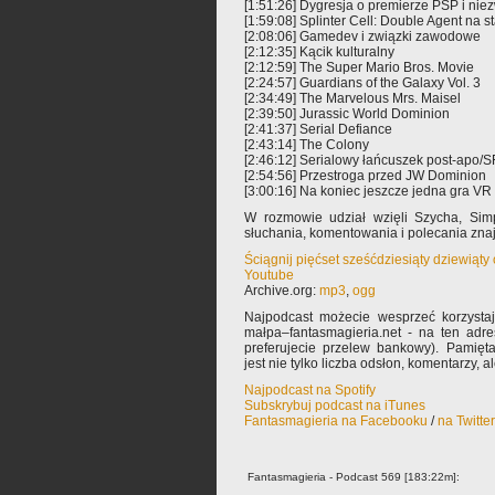
[1:51:26] Dygresja o premierze PSP i ni
[1:59:08] Splinter Cell: Double Agent na 
[2:08:06] Gamedev i związki zawodowe
[2:12:35] Kącik kulturalny
[2:12:59] The Super Mario Bros. Movie
[2:24:57] Guardians of the Galaxy Vol. 3
[2:34:49] The Marvelous Mrs. Maisel
[2:39:50] Jurassic World Dominion
[2:41:37] Serial Defiance
[2:43:14] The Colony
[2:46:12] Serialowy łańcuszek post-apo/S
[2:54:56] Przestroga przed JW Dominion
[3:00:16] Na koniec jeszcze jedna gra VR
W rozmowie udział wzięli Szycha, Si
słuchania, komentowania i polecania zn
Ściągnij pięćset sześćdziesiąty dziewiąty
Youtube
Archive.org:
mp3
,
ogg
Najpodcast możecie wesprzeć korzysta
małpa–fantasmagieria.net - na ten adre
preferujecie przelew bankowy). Pamięta
jest nie tylko liczba odsłon, komentarzy, 
Najpodcast na Spotify
Subskrybuj podcast na iTunes
Fantasmagieria na Facebooku
/
na Twitte
Fantasmagieria - Podcast 569 [183:22m]: