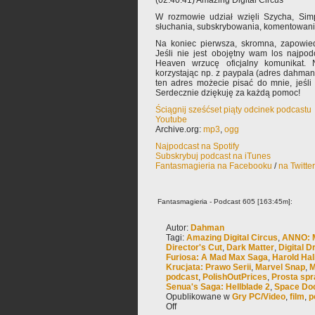
(02:40:41) Amazing Digital Circus
W rozmowie udział wzięli Szycha, Si
słuchania, subskrybowania, komentowani
Na koniec pierwsza, skromna, zapowied
Jeśli nie jest obojętny wam los najpod
Heaven wrzucę oficjalny komunikat. 
korzystając np. z paypala (adres dahma
ten adres możecie pisać do mnie, jeśli
Serdecznie dziękuję za każdą pomoc!
Ściągnij sześćset piąty odcinek podcastu
Youtube
Archive.org:
mp3
,
ogg
Najpodcast na Spotify
Subskrybuj podcast na iTunes
Fantasmagieria na Facebooku
/
na Twitte
Fantasmagieria - Podcast 605 [163:45m]:
Autor:
Dahman
Tagi:
Amazing Digital Circus
,
ANNO: 
Director's Cut
,
Dark Matter
,
Digital 
Furiosa: A Mad Max Saga
,
Harold Hal
Krucjata: Prawo Serii
,
Marvel Snap
,
M
podcast
,
PolishOutPrices
,
Prosta sp
Senua's Saga: Hellblade 2
,
Space Do
Opublikowane w
Gry PC/Video
,
film
,
p
Off