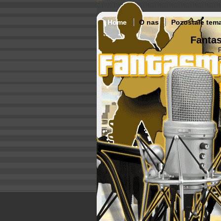
Home
O nas
Pozostałe tem
Fantas
p