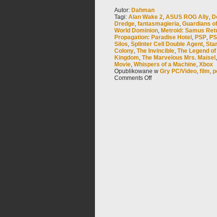
Autor:
Dahman
Tagi:
Alan Wake 2
,
ASUS ROG Ally
,
D
Dredge
,
fantasmagieria
,
Guardians of
World Dominion
,
Metroid: Samus Ret
Propagation: Paradise Hotel
,
PSP
,
PS
Silos
,
Splinter Cell Double Agent
,
Sta
Colony
,
The Invincible
,
The Legend of 
Kingdom
,
The Marvelous Mrs. Maisel
Movie
,
Whispers of a Machine
,
Xbox
Opublikowane w
Gry PC/Video
,
film
,
p
Comments Off