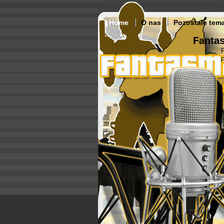
Home
O nas
Pozostałe tem
Fantas
p