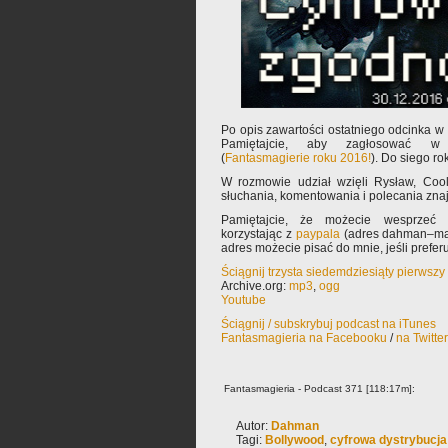
Po opis zawartości ostatniego odcinka 
Pamiętajcie, aby zagłosować w pl
(
Fantasmagierie roku 2016!
). Do siego ro
W rozmowie udział wzięli Rysław, Co
słuchania, komentowania i polecania zn
Pamiętajcie, że możecie wesprzeć 
korzystając z
paypala
(adres dahman–mał
adres możecie pisać do mnie, jeśli prefe
Ściągnij trzysta siedemdziesiąty pierwsz
Archive.org:
mp3
,
ogg
Youtube
Ściągnij / subskrybuj podcast na iTunes
Fantasmagieria na Facebooku
/
na Twitte
Fantasmagieria - Podcast 371 [118:17m]:
Autor:
Dahman
Tagi:
Bollywood
,
cyfrowa dystrybucja