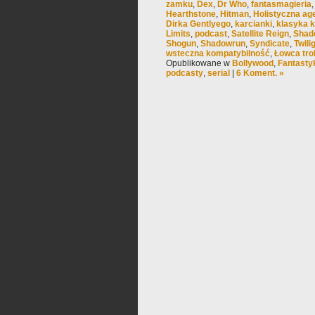
zamku
,
Dex
,
Dr Who
,
fantasmagieria
Hearthstone
,
Hitman
,
Holistyczna ag
Dirka Gentlyego
,
karcianki
,
klasyka k
Limits
,
podcast
,
Satellite Reign
,
Shado
Shogun
,
Shadowrun
,
Syndicate
,
Twili
wsteczna kompatybilność
,
Łowca trol
Opublikowane w
Bollywood
,
Fantast
podcasty
,
serial
|
6 Koment. »