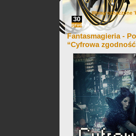
Wpisy oznaczone ‘
30
grudnia
Fantasmagieria - Po
“Cyfrowa zgodność