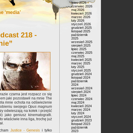
lipiec 2026
czerwiec 2026
maj 2026
e ‘media’
kwiecień 2026
marzec 2026
luty 2026
styczeń 2026
grudzień 2025
listopad 2025
dcast 218 -
październik
2025
nie”
wrzesień 2025
sierpień 2025
lipiec 2025
czerwiec 2025
maj 2025
kwiecień 2025
marzec 2025
luty 2025
styczeń 2025
grudzień 2024
listopad 2024
październik
2024
wrzesień 2024
sierpień 2024
azie czarna jest rozpacz co się
lipiec 2024
niem jaki pozostawił na mnie The
czerwiec 2024
szła mnie ochota na odświeżenie
maj 2024
kwiecień 2024
zrobieniu swojego
Opus magnum
marzec 2024
y odwieszają na kołek i przejść
luty 2024
i) jako geniusz kinematografii.
styczeń 2024
to właściwie inna liga, trochę już
grudzień 2023
ał.
listopad 2023
październik
łucham
Justice - Genesis
i tylko
2023