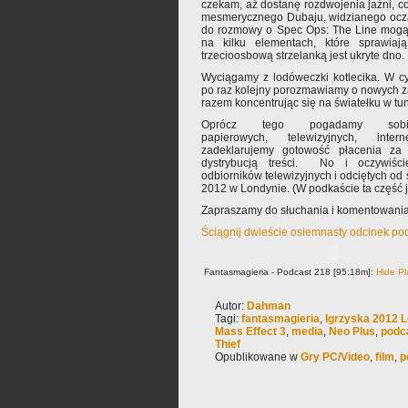
czekam, aż dostanę rozdwojenia jaźni, co
mesmerycznego Dubaju, widzianego ocz
do rozmowy o Spec Ops: The Line mogą
na kilku elementach, które sprawiaj
trzecioosbową strzelanką jest ukryte dno.
Wyciągamy z lodóweczki kotlecika. W c
po raz kolejny porozmawiamy o nowych z
razem koncentrując się na światełku w tun
Oprócz tego pogadamy so
papierowych, telewizyjnych, inter
zadeklarujemy gotowość płacenia za 
dystrybucją treści. No i oczywiśc
odbiorników telewizyjnych i odciętych od ś
2012 w Londynie. (W podkaście ta część 
Zapraszamy do słuchania i komentowania
Ściągnij dwieście osiemnasty odcinek po
Fantasmagieria - Podcast 218 [95:18m]:
Hide Pl
Autor:
Dahman
Tagi:
fantasmagieria
,
Igrzyska 2012 
Mass Effect 3
,
media
,
Neo Plus
,
podc
Thief
Opublikowane w
Gry PC/Video
,
film
,
p