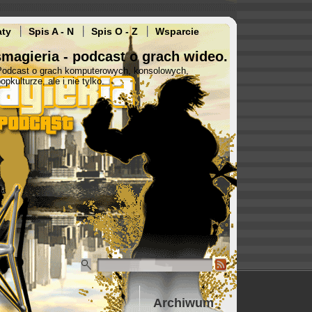
aty
Spis A - N
Spis O - Z
Wsparcie
magieria - podcast o grach wideo.
Podcast o grach komputerowych, konsolowych,
opkulturze, ale i nie tylko.
Archiwum