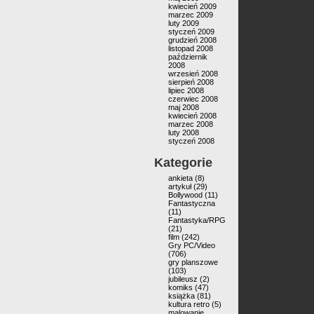
kwiecień 2009
marzec 2009
luty 2009
styczeń 2009
grudzień 2008
listopad 2008
październik
2008
wrzesień 2008
sierpień 2008
lipiec 2008
czerwiec 2008
maj 2008
kwiecień 2008
marzec 2008
luty 2008
styczeń 2008
Kategorie
ankieta
(8)
artykuł
(29)
Bollywood
(11)
Fantastyczna
(11)
Fantastyka/RPG
(21)
film
(242)
Gry PC/Video
(706)
gry planszowe
(103)
jubileusz
(2)
komiks
(47)
książka
(81)
kultura retro
(5)
malowanie