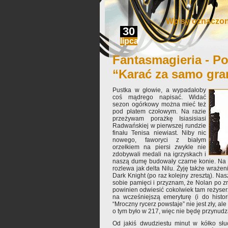
Wpisy oznaczon
30
lipca
Fantasmagieria - Po
“Karać za samo gra
Pustka w głowie, a wypadałoby
coś mądrego napisać. Widać
sezon ogórkowy można mieć też
pod płatem czołowym. Na razie
przeżywam porażkę Isiasisiasi
Radwańskiej w pierwszej rundzie
finału Tenisa niewiast. Niby nic
nowego, faworyci z białym
orzełkiem na piersi zwykle nie
zdobywali medali na igrzyskach i
naszą dumę budowały czarne konie. Na r
rozlewa jak delta Nilu. Żyję także wraże
Dark Knight (po raz kolejny zresztą). Na
sobie pamięci i przyznam, że Nolan po 
powinien odwiesić cokolwiek tam reżyserz
na wcześniejszą emeryturę (i do histori
“Mroczny rycerz powstaje” nie jest zły, ale 
o tym było w 217, więc nie będę przynudz
Od jakiś dwudziestu minut w kółko s