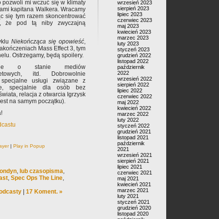
 pozwoli mi wczuć się w klimaty
wrzesień 2023
sierpień 2023
ami kapitana Walkera. Wracamy
lipiec 2023
c się tym razem skoncentrować
czerwiec 2023
ą, że pod tą niby zwyczajną
maj 2023
kwiecień 2023
marzec 2023
yklu
Niekończąca się opowieść
,
luty 2023
akończeniach Mass Effect 3, tym
styczeń 2023
elu. Ostrzegamy, będą spoilery.
grudzień 2022
listopad 2022
bie o stanie mediów
październik
2022
netowych, itd. Dobrowolnie
wrzesień 2022
specjalne usługi związane z
sierpień 2022
ie, specjalnie dla osób bez
lipiec 2022
wiata, relacja z otwarcia Igrzysk
czerwiec 2022
jest na samym początku).
maj 2022
kwiecień 2022
!
marzec 2022
luty 2022
dcastu
styczeń 2022
grudzień 2021
listopad 2021
październik
ayer
|
Play in Popup
2021
wrzesień 2021
sierpień 2021
lipiec 2021
Londyn
,
lub czasopisma
,
czerwiec 2021
ast
,
Spec Ops The Line
,
maj 2021
kwiecień 2021
marzec 2021
odcasty
|
17 Koment. »
luty 2021
styczeń 2021
grudzień 2020
listopad 2020