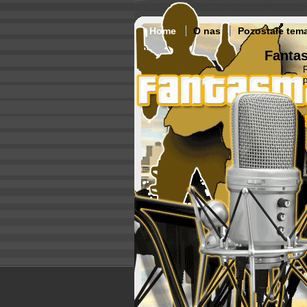
Home
O nas
Pozostałe tem
Fantas
p