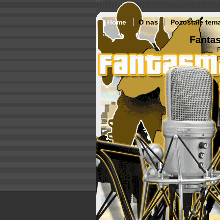
Home
O nas
Pozostałe tem
Fantas
p