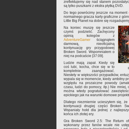
zreflektujemy się nad stanem pozostałych
są tylko puszkami z ekstra płytką DVD.
Do tego powrócimy jeszcze na moment 
normalnego gracza karty graficzne z górn
Little Big Planet na dobre się rozgadujemy
Na koniec muszę się jeszcze
czymś podzielić. Zachęcony
opinią kolegów z
AdventureGamer
ściągnąłem
darmową, nieoficjalną
kontynuację gry przygodowej
Broken Sword. Wspomniałem o
niej na podcaście [37:09].
Ludzie mają zapał. Kiedy się
coś lubi, kocha, chce się w to
kompletnie zaangażować.
Niestety w większości przypadków, entuzj
wypala się w momencie, kiedy ambitny pr
względu na prozaiczne powody (amator
czasu, ludzi do pomocy, itp.) Nie mniej,
można wtedy pogratulować zawziętości
epickiego jak na warunki domowe projekt
Dlatego niezmiernie ucieszyłem się, że 
kontynuacji drugiej części Broken S
Wspaniały hołd dla jednej z najlepszy
końca ich złotej ery.
Gra Broken Sword 2.5: The Return of
wykonany przez fanów wcale nie ustępu