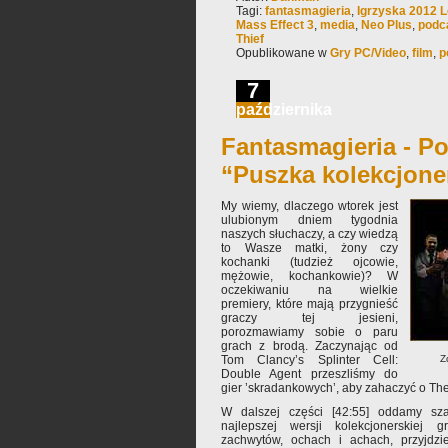
Tagi:
fantasmagieria
,
Igrzyska 2012 
Mass Effect 3
,
media
,
Neo Plus
,
podc
Thief
Opublikowane w
Gry PC/Video
,
film
,
p
7
października
Fantasmagieria - Po
“Puszka kolekcjone
My wiemy, dlaczego wtorek jest
ulubionym dniem tygodnia
naszych słuchaczy, a czy wiedzą
to Wasze matki, żony czy
kochanki (tudzież ojcowie,
mężowie, kochankowie)? W
oczekiwaniu na wielkie
premiery, które mają przygnieść
graczy tej jesieni,
porozmawiamy sobie o paru
grach z brodą. Zaczynając od
Tom Clancy’s Splinter Cell:
Z
Double Agent przeszliśmy do
gier ’skradankowych’, aby zahaczyć o Thei
W dalszej części [42:55] oddamy sz
najlepszej wersji kolekcjonerskiej 
zachwytów, ochach i achach, przyjdzi