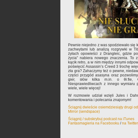
Pewnie niejedno z was spodziewało się 
zachwytami lub analizą rozgrywki w Ti
żyłach opowieści z Drangleic, gdzie po
życia” nabiera nowego znaczenia. To zn
kącik retro, a w nim między innymi odpow
poświęcić Assassin’s Creed 3 trochę wię
zła gra? Zahaczymy też o pewne, niedaw
części przygód asasyna oraz pozwolimy
gier, słów kilka m.in. o θiːfie, 
Niesprawiedliwcach z innego wymiaru p
wiele, wiele więcej!
W rozmowie udział wzięli Jules i Dah
komentowania i polecania znajomym!
Ściągnij dwieście osiemdziesiąty drugi o
Mirror (sendspace)
Ściągnij / subskrybuj podcast na iTunes
Fantasmagieria na Facebooku
/
na Twitte