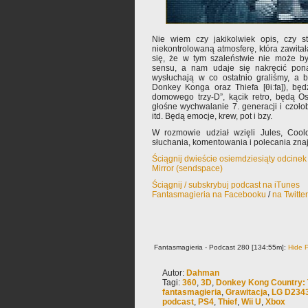
Nie wiem czy jakikolwiek opis, czy s
niekontrolowaną atmosferę, która zawitał
się, że w tym szaleństwie nie może 
sensu, a nam udaje się nakręcić pona
wysłuchają w co ostatnio graliśmy, a 
Donkey Konga oraz Thiefa [θiːfa]), będ
domowego trzy-D”, kącik retro, będą O
głośne wychwalanie 7. generacji i czołob
itd. Będą emocje, krew, pot i bzy.
W rozmowie udział wzięli Jules, Coo
słuchania, komentowania i polecania zn
Ściągnij dwieście osiemdziesiąty odcinek
Mirror (sendspace)
Ściągnij / subskrybuj podcast na iTunes
Fantasmagieria na Facebooku
/
na Twitte
Fantasmagieria - Podcast 280 [134:55m]:
Hide P
Autor:
Dahman
Tagi:
360
,
3D
,
Donkey Kong Country: 
fantasmagieria
,
Grawitacja
,
LG D234
podcast
,
PS4
,
Thief
,
Wii U
,
Xbox