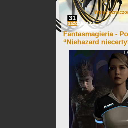
Wpisy oznaczon
31
października
Fantasmagieria - Po
“Niehazard niecert