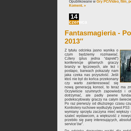
Opublikowane w
Gry PC/Video
,
film
,
p
Koment. »
14
czerwca
Fantasmagieria - Po
2013″
Z tytułu odcinka jasno wynika o
czym będziemy rozmawiać.
Cztery (plus jedna “dajrekt”)
konferencje głównych graczy
branży w tęczowych, ale też i
postapo, barwach pokazały nam
jaka czeka nas przyszłość. Jeśli
ktoś nie był do końca przekonany
czy warto zainteresować się
nową generacją konsol, to teraz ma z
Oczywiście szumnych zapowiedzi i ob
dotrzymać, ale padły pewne fundam
podekscytowały graczy na całym świecie
Po raz pierwszy od dłuższego czasu czuć 
Kontrolery ruchowe wydłużyły żywot PS3 i
wymiany sprzętu zaczyna mieć większy 
szaleć wydawcom, a większość z nowych
przebiło się parę interesujących, absolu
service’ów”.