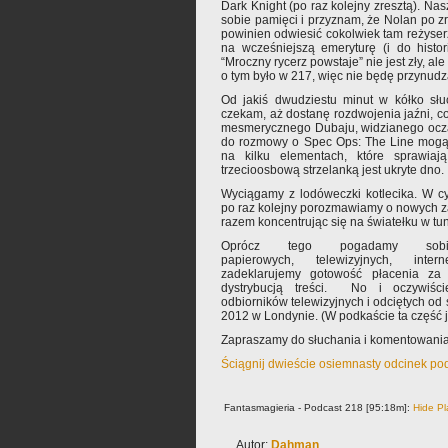
Dark Knight (po raz kolejny zresztą). Na
sobie pamięci i przyznam, że Nolan po 
powinien odwiesić cokolwiek tam reżyserz
na wcześniejszą emeryturę (i do histori
“Mroczny rycerz powstaje” nie jest zły, ale 
o tym było w 217, więc nie będę przynudz
Od jakiś dwudziestu minut w kółko s
czekam, aż dostanę rozdwojenia jaźni, co
mesmerycznego Dubaju, widzianego ocz
do rozmowy o Spec Ops: The Line mogą
na kilku elementach, które sprawiaj
trzecioosbową strzelanką jest ukryte dno.
Wyciągamy z lodóweczki kotlecika. W c
po raz kolejny porozmawiamy o nowych z
razem koncentrując się na światełku w tun
Oprócz tego pogadamy so
papierowych, telewizyjnych, inter
zadeklarujemy gotowość płacenia za 
dystrybucją treści. No i oczywiśc
odbiorników telewizyjnych i odciętych od ś
2012 w Londynie. (W podkaście ta część 
Zapraszamy do słuchania i komentowania
Ściągnij dwieście osiemnasty odcinek po
Fantasmagieria - Podcast 218 [95:18m]:
Hide Pl
Autor:
Dahman