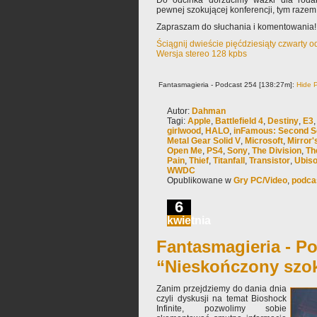
Do odcinka dorzucimy ważki dla roda
pewnej szokującej konferencji, tym razem
Zapraszam do słuchania i komentowania!
Ściągnij dwieście pięćdziesiąty czwarty 
Wersja stereo 128 kpbs
Fantasmagieria - Podcast 254 [138:27m]:
Hide P
Autor:
Dahman
Tagi:
Apple
,
Battlefield 4
,
Destiny
,
E3
girlwood
,
HALO
,
inFamous: Second S
Metal Gear Solid V
,
Microsoft
,
Mirror'
Open Me
,
PS4
,
Sony
,
The Division
,
Th
Pain
,
Thief
,
Titanfall
,
Transistor
,
Ubiso
WWDC
Opublikowane w
Gry PC/Video
,
podca
6
kwietnia
Fantasmagieria - Po
“Nieskończony szo
Zanim przejdziemy do dania dnia
czyli dyskusji na temat Bioshock
Infinite, pozwolimy sobie