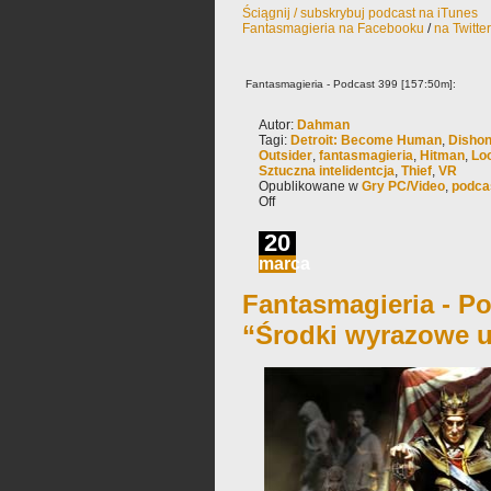
Ściągnij / subskrybuj podcast na iTunes
Fantasmagieria na Facebooku
/
na Twitte
Fantasmagieria - Podcast 399 [157:50m]:
Autor:
Dahman
Tagi:
Detroit: Become Human
,
Dishon
Outsider
,
fantasmagieria
,
Hitman
,
Lo
Sztuczna intelidentcja
,
Thief
,
VR
Opublikowane w
Gry PC/Video
,
podca
Off
20
marca
Fantasmagieria - Po
“Środki wyrazowe u