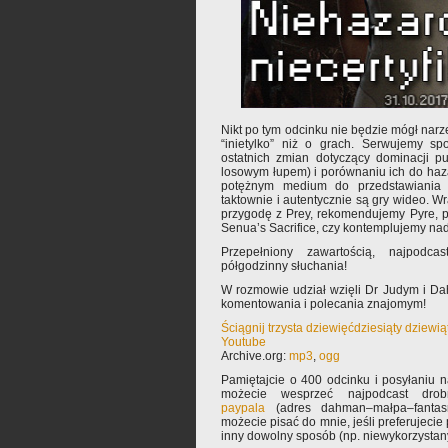
Nikt po tym odcinku nie będzie mógł narze
“inietylko” niż o grach. Serwujemy sp
ostatnich zmian dotyczący dominacji pu
losowym łupem) i porównaniu ich do haz
potężnym medium do przedstawiania t
taktownie i autentycznie są gry wideo.
przygodę z Prey, rekomendujemy Pyre, 
Senua’s Sacrifice, czy kontemplujemy na
Przepełniony zawartością, najpodc
półgodzinny słuchania!
W rozmowie udział wzięli Dr Judym i D
komentowania i polecania znajomym!
Ściągnij trzysta dziewięćdziesiąty dziewi
Youtube
Archive.org:
mp3
,
ogg
Pamiętajcie o 400 odcinku i posyłaniu 
możecie wesprzeć najpodcast drob
paypala
(adres dahman–małpa–fantasm
możecie pisać do mnie, jeśli preferujeci
inny dowolny sposób (np. niewykorzysta