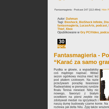
Fantasmagieria - Podcast 247 [112:48m]:
Hide P
Autor:
Dahman
Tagi:
Bioshock
,
BioShock Infinite
,
Dis
fantasmagieria
,
LucasArts
,
podcast
,
Thief
,
Xbox
Opublikowane w
Gry PC/Video
,
podca
30
lipca
Fantasmagieria - Po
“Karać za samo gra
Pustka w głowie, a wypadałoby
coś mądrego napisać. Widać
sezon ogórkowy można mieć też
pod płatem czołowym. Na razie
przeżywam porażkę Isiasisiasi
Radwańskiej w pierwszej rundzie
finału Tenisa niewiast. Niby nic
nowego, faworyci z białym
orzełkiem na piersi zwykle nie
zdobywali medali na igrzyskach i
naszą dumę budowały czarne konie. Na r
rozlewa jak delta Nilu. Żyję także wraże