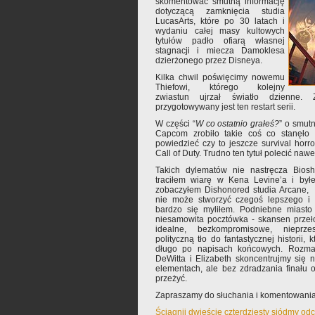
skomentować smutną informację
dotyczącą zamknięcia studia
LucasArts, które po 30 latach i
wydaniu całej masy kultowych
tytułów padło ofiarą własnej
stagnacji i miecza Damoklesa
dzierżonego przez Disneya.
Kilka chwil poświęcimy nowemu
Thiefowi, którego kolejny
zwiastun ujrzał światło dzienne.
przygotowywany jest ten restart serii.
W części “
W co ostatnio grałeś?
” o smutn
Capcom zrobiło takie coś co stanęło 
powiedzieć czy to jeszcze survival horr
Call of Duty. Trudno ten tytuł polecić naw
Takich dylematów nie nastręcza Biosho
traciłem wiarę w Kena Levine’a i był
zobaczyłem Dishonored studia Arcane, 
nie może stworzyć czegoś lepszego i 
bardzo się myliłem. Podniebne miasto
niesamowita pocztówka - skansen przeł
idealne, bezkompromisowe, nieprz
polityczną tło do fantastycznej historii,
długo po napisach końcowych. Rozma
DeWitta i Elizabeth skoncentrujmy się n
elementach, ale bez zdradzania finału 
przeżyć.
Zapraszamy do słuchania i komentowania
Ściągnij dwieście czterdziesty siódmy od