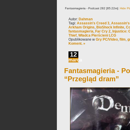
Fantasmagieria - Podcast 282 [85:22m]:
Hide Pl
Autor:
Dahman
Tagi:
Assassin's Creed 3
,
Assassin's
Arkham Origins
,
BioShock Infinite
,
Co
fantasmagieria
,
Far Cry 2
,
Injustice
Thief
,
Władca Pierścieni LCG
Opublikowane w
Gry PC/Video
,
film
,
g
Koment. »
12
marca
Fantasmagieria - Po
“Przegląd dram”