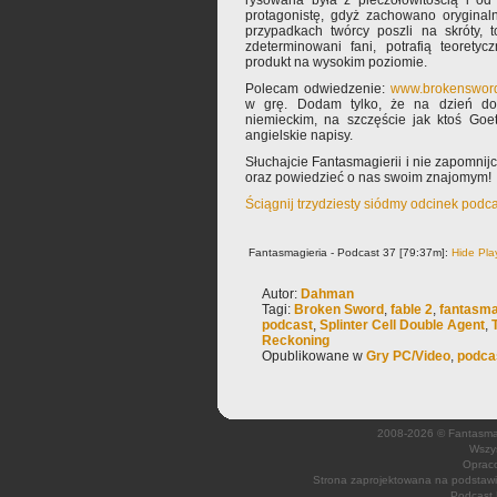
rysowana była z pieczołowitością i od
protagonistę, gdyż zachowano oryginaln
przypadkach twórcy poszli na skróty, t
zdeterminowani fani, potrafią teorety
produkt na wysokim poziomie.
Polecam odwiedzenie:
www.brokenswor
w grę. Dodam tylko, że na dzień d
niemieckim, na szczęście jak ktoś Goe
angielskie napisy.
Słuchajcie Fantasmagierii i nie zapomnij
oraz powiedzieć o nas swoim znajomym!
Ściągnij trzydziesty siódmy odcinek podc
Fantasmagieria - Podcast 37 [79:37m]:
Hide Pla
Autor:
Dahman
Tagi:
Broken Sword
,
fable 2
,
fantasma
podcast
,
Splinter Cell Double Agent
,
Reckoning
Opublikowane w
Gry PC/Video
,
podca
2008-2026 © Fantasmagi
Wszys
Opraco
Strona zaprojektowana na podsta
Podcast