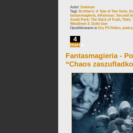
Autor:
Dahman
Tagi:
Brothers: A Tale of Two Sons
,
Da
fantasmagieria
,
inFamous: Second S
South Park: The Stick of Truth
,
Thief
,
Wiedźmin 3: Dziki Gon
Opublikowane w
Gry PC/Video
,
podca
4
marca
Fantasmagieria - Po
“Chaos zaszufladk