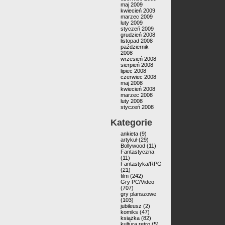
maj 2009
kwiecień 2009
marzec 2009
luty 2009
styczeń 2009
grudzień 2008
listopad 2008
październik
2008
wrzesień 2008
sierpień 2008
lipiec 2008
czerwiec 2008
maj 2008
kwiecień 2008
marzec 2008
luty 2008
styczeń 2008
Kategorie
ankieta
(9)
artykuł
(29)
Bollywood
(11)
Fantastyczna
(11)
Fantastyka/RPG
(21)
film
(242)
Gry PC/Video
(707)
gry planszowe
(103)
jubileusz
(2)
komiks
(47)
książka
(82)
kultura retro
(5)