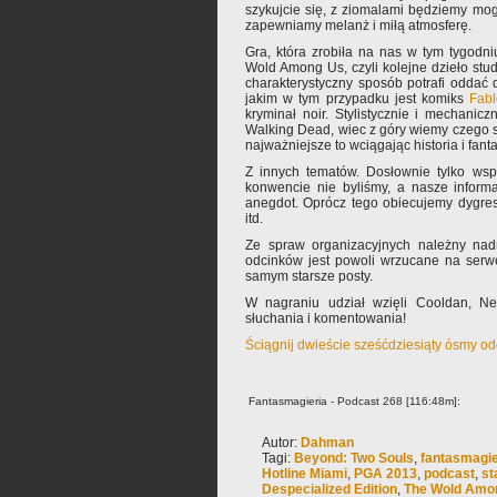
szykujcie się, z ziomalami będziemy mogl
zapewniamy melanż i miłą atmosferę.
Gra, która zrobiła na nas w tym tygodn
Wold Among Us, czyli kolejne dzieło studi
charakterystyczny sposób potrafi oddać
jakim w tym przypadku jest komiks
Fabl
kryminał noir. Stylistycznie i mechani
Walking Dead, wiec z góry wiemy czego si
najważniejsze to wciągając historia i fanta
Z innych tematów. Dosłownie tylko w
konwencie nie byliśmy, a nasze informa
anegdot. Oprócz tego obiecujemy dygre
itd.
Ze spraw organizacyjnych należny nad
odcinków jest powoli wrzucane na serwe
samym starsze posty.
W nagraniu udział wzięli Cooldan, N
słuchania i komentowania!
Ściągnij dwieście sześćdziesiąty ósmy o
Fantasmagieria - Podcast 268 [116:48m]:
Autor:
Dahman
Tagi:
Beyond: Two Souls
,
fantasmagie
Hotline Miami
,
PGA 2013
,
podcast
,
st
Despecialized Edition
,
The Wold Amo