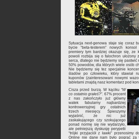
Sytuacja next-genowa staje się coraz b
bycie “beta-testerem” nowych konsol
premiery tym bardziej okazuje się, ze k
powoli rozbija się o falochron ułożony
serca, dlatego nie będziemy się pastwić 
50% powodów, dla których wiele osób c
Nie będziemy się tez specjalnie konce
śladów po człowieku, który stawiał n
kuponów (zainteresowani nowymi wazon
tabletami znajdą nasz komentarz pod koni
Cisza przed burzą. W kąciku
“W
co ostatnio grałeś?”
. 67% procent
z nas zakończyło już główny
watek fabularny najbardziej
kontrowersyjnej gry ostatnich
trzech miesięcy. Śpieszymy
wyjaśnić, że nic już
zaskakującego czy szokującego
ponad normę się nie wydarzyło,
ale pełniejszą dyskusję perypetii
“trójki przyjaciół z ławki” przenosim
Online nie dane nam było pograć za wi