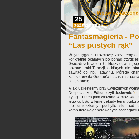
Wpisy oznaczone 
25
października
Fantasmagieria - Po
“Las pustych rąk”
W tym tygodniu rozmowę zaczniemy od r
konkretnie ocalałych po ponad trzydzie
Gwiezdnych wojen. Ci którzy odważą się 
poznać uroki Tunezji, o których nie inf
zawitać do np. Tatawinu, którego chara
zainspirowała George’a Lucasa, że posta
całą planetę.
A jak już jesteśmy przy Gwiezdnych wojna
Despecialized Editon, czyli dosłownie “
od
trylogii. Praca jaką włożono w możliwie 
tego co było w kinie dekady temu budzi
nie omieszkamy pochylić się nad c
komputerowo generowanych scenografii n