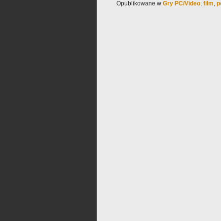
Opublikowane w
Gry PC/Video
,
film
,
p