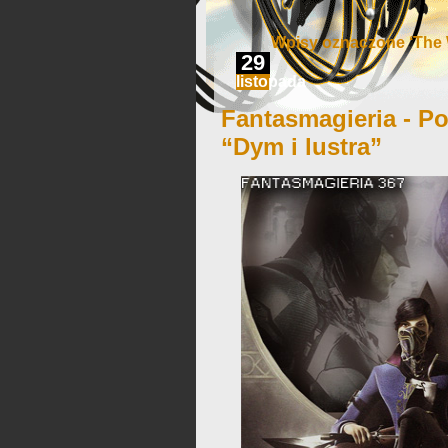
Wpisy oznaczone ‘The
29
listopada
Fantasmagieria - Po
“Dym i lustra”