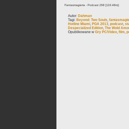
Fantasmagieria - Podcast 268 [116:48m]:
Autor:
Dahman
Tagi:
Beyond: Two Souls
,
fantasmagie
Hotline Miami
,
PGA 2013
,
podcast
,
st
Despecialized Edition
,
The Wold Amo
Opublikowane w
Gry PC/Video
,
film
,
p