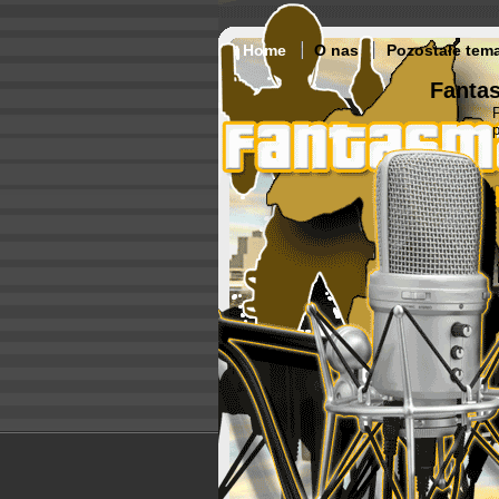
Home
O nas
Pozostałe tem
Fantas
p