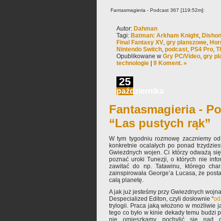
Fantasmagieria - Podcast 367 [119:52m]:
Autor:
Dahman
Tagi:
Batman: Arkham Knight
,
Dishon
Final Fantasy XV
,
gry planszowe
,
Hor
Nintendo Switch
,
podcast
,
PS4 Pro
,
T
Opublikowane w
Gry PC/Video
,
gry p
technologie
|
9 Koment. »
25
października
Fantasmagieria - Po
“Las pustych rąk”
W tym tygodniu rozmowę zaczniemy od r
konkretnie ocalałych po ponad trzydzie
Gwiezdnych wojen. Ci którzy odważą się 
poznać uroki Tunezji, o których nie inf
zawitać do np. Tatawinu, którego chara
zainspirowała George’a Lucasa, że posta
całą planetę.
A jak już jesteśmy przy Gwiezdnych wojna
Despecialized Editon, czyli dosłownie “
od
trylogii. Praca jaką włożono w możliwie 
tego co było w kinie dekady temu budzi
nie omieszkamy pochylić się nad c