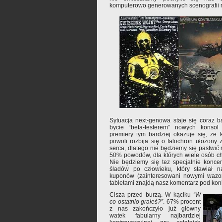
komputerowo generowanych scenografii n
Sytuacja next-genowa staje się coraz b
bycie “beta-testerem” nowych konsol
premiery tym bardziej okazuje się, ze k
powoli rozbija się o falochron ułożony
serca, dlatego nie będziemy się pastwić 
50% powodów, dla których wiele osób c
Nie będziemy się tez specjalnie konce
śladów po człowieku, który stawiał n
kuponów (zainteresowani nowymi wazon
tabletami znajdą nasz komentarz pod koni
Cisza przed burzą. W kąciku
“W
co ostatnio grałeś?”
. 67% procent
z nas zakończyło już główny
watek fabularny najbardziej