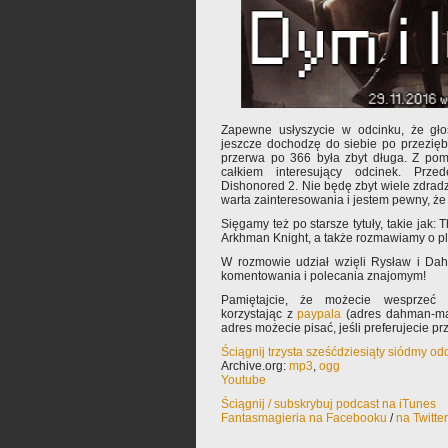
Zapewne usłyszycie w odcinku, że gło
jeszcze dochodzę do siebie po przezięb
przerwa po 366 była zbyt długa. Z po
całkiem interesujący odcinek. Prz
Dishonored 2. Nie będę zbyt wiele zdradz
warta zainteresowania i jestem pewny, że
Sięgamy też po starsze tytuły, takie jak
Arkhman Knight, a także rozmawiamy o p
W rozmowie udział wzięli Rysław i Da
komentowania i polecania znajomym!
Pamiętajcie, że możecie wesprzeć 
korzystając z
paypala
(adres dahman-mał
adres możecie pisać, jeśli preferujecie p
Ściągnij trzysta sześćdziesiąty siódmy o
Archive.org:
mp3
,
ogg
Youtube
Ściągnij / subskrybuj podcast na iTunes
Fantasmagieria na Facebooku
/
na Twitte