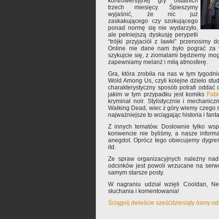
kontrowersyjnej gry ostatnich
trzech miesięcy. Śpieszymy
wyjaśnić, że nic już
zaskakującego czy szokującego
ponad normę się nie wydarzyło,
ale pełniejszą dyskusję perypetii
“trójki przyjaciół z ławki” przenosim
Online nie dane nam było pograć za wi
szykujcie się, z ziomalami będziemy mogl
zapewniamy melanż i miłą atmosferę.
Gra, która zrobiła na nas w tym tygodn
Wold Among Us, czyli kolejne dzieło studi
charakterystyczny sposób potrafi oddać
jakim w tym przypadku jest komiks
Fabl
kryminał noir. Stylistycznie i mechani
Walking Dead, wiec z góry wiemy czego si
najważniejsze to wciągając historia i fanta
Z innych tematów. Dosłownie tylko w
konwencie nie byliśmy, a nasze informa
anegdot. Oprócz tego obiecujemy dygre
itd.
Ze spraw organizacyjnych należny nad
odcinków jest powoli wrzucane na serwe
samym starsze posty.
W nagraniu udział wzięli Cooldan, N
słuchania i komentowania!
Ściągnij dwieście sześćdziesiąty ósmy o