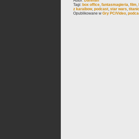
Autor:
Dahman
Tagi:
box office
,
fantasmagieria
,
film
,
z karaibow
,
podcast
,
star wars
,
titani
Opublikowane w
Gry PC/Video
,
podca