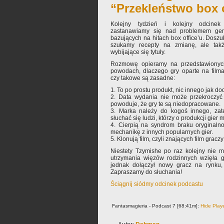
“Przekleństwo box 
Kolejny tydzień i kolejny odcinek
zastanawiamy się nad problemem gener
bazujących na hitach box office’u. Doszu
szukamy recepty na zmianę, ale tak
wybijające się tytuły.
Rozmowę opieramy na przedstawionyc
powodach, dlaczego gry oparte na filma
czy takowe są zasadne:
1. To po prostu produkt, nic innego jak do
2. Data wydania nie może przekroczyć 
powoduje, że gry te są niedopracowane.
3. Marka należy do kogoś innego, za
słuchać się ludzi, którzy o produkcji gier 
4. Cierpią na syndrom braku oryginalno
mechanikę z innych popularnych gier.
5. Klonują film, czyli znających film gracz
Niestety Tzymishe po raz kolejny nie m
utrzymania więzów rodzinnych wzięła 
jednak dołączył nowy gracz na rynku, 
Zapraszamy do słuchania!
Ściągnij siódmy odcinek podcastu
Fantasmagieria - Podcast 7 [68:41m]:
Hide Play