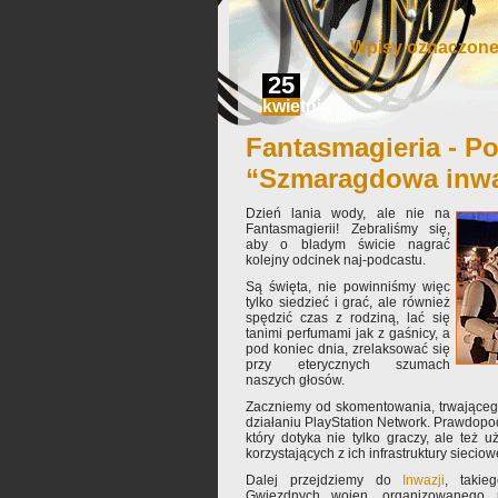
Wpisy oznaczone 
25
kwietnia
Fantasmagieria - Po
“Szmaragdowa inwa
Dzień lania wody, ale nie na
Fantasmagierii! Zebraliśmy się,
aby o bladym świcie nagrać
kolejny odcinek naj-podcastu.
Są święta, nie powinniśmy więc
tylko siedzieć i grać, ale również
spędzić czas z rodziną, lać się
tanimi perfumami jak z gaśnicy, a
pod koniec dnia, zrelaksować się
przy eterycznych szumach
naszych głosów.
Zaczniemy od skomentowania, trwającego 
działaniu PlayStation Network. Prawdopod
który dotyka nie tylko graczy, ale też
korzystających z ich infrastruktury sieciowej
Dalej przejdziemy do
Inwazji
, takie
Gwiezdnych wojen, organizowanego 