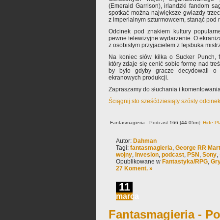
(Emerald Garrison), irlandzki fandom sa
spotkać można największe gwiazdy trzeci
z imperialnym szturmowcem, stanąć pod m
Odcinek pod znakiem kultury popularn
pewne telewizyjne wydarzenie. O ekrani
z osobistym przyjacielem z fejsbuka mistr
Na koniec słów kilka o Sucker Punch, f
który zdaje się cenić sobie formę nad tre
by było gdyby gracze decydowali o k
ekranowych produkcji.
Zapraszamy do słuchania i komentowania
Ściągnij sto sześćdziesiąty szósty odcine
Fantasmagieria - Podcast 166 [44:05m]:
Hide Pl
Autor:
Dahman
Tagi:
fantasmagieria
,
George RR Mart
wojny
,
Invesion
,
podcast
,
PSN
,
Sony
,
Opublikowane w
Fantastyka/RPG
,
Gry
27 Koment. »
11
marca
Fantasmagieria - Po