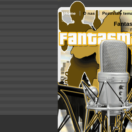
Home
O nas
Pozostałe tem
Fantas
p