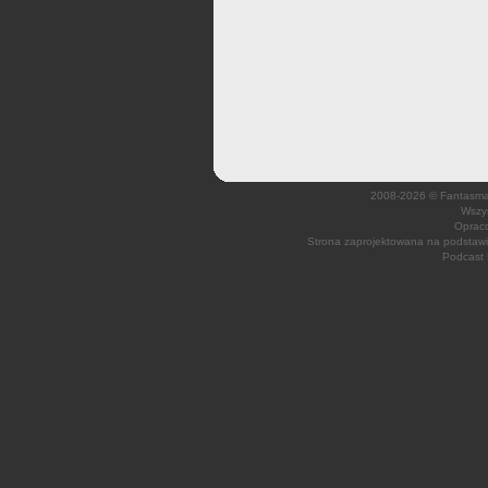
2008-2026 © Fantasmagi
Wszys
Opraco
Strona zaprojektowana na podsta
Podcast