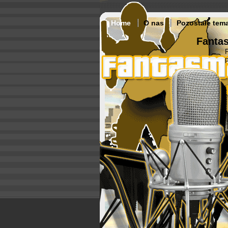
Home
O nas
Pozostałe tem
Fantas
p