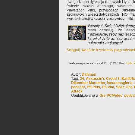
dwugodzinna dyskusja o nowych i tych ciu
świecie szkole dubbingu, walorac
Playstation Plus, przygodach Dikemb
szokujących wieści dotyczących THQ, ma
zwrotach akcji w czasie rzeczywistym, itd.
Wesołych Świąt! Dziękujemy, 
mam nadzieję, że jeszc
Pamiętajcie, żeby nas jeszc
karpiku! A teraz zapraszam
polecania znajomym!
Ściągnij dwieście trzydziesty piąty odcin
Fantasmagieria - Podcast 235 [124:38m]:
Hide P
Autor:
Dahman
Tagi:
24
,
Assassin's Creed 3
,
Battlefi
Dikember Mutombo
,
fantasmagieria
,
podcast
,
PS Plus
,
PS Vita
,
Spec Ops T
Attack
Opublikowane w
Gry PC/Video
,
podca