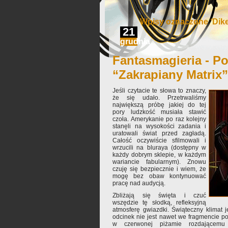
Wpisy oznaczone ‘Di
21
grudnia
Fantasmagieria - Po
“Zakrapiany Matrix”
Jeśli czytacie te słowa to znaczy,
że się udało. Przetrwaliśmy
największą próbę jakiej do tej
pory ludzkość musiała stawić
czoła. Amerykanie po raz kolejny
stanęli na wysokości zadania i
uratowali świat przed zagładą.
Całość oczywiście sfilmowali i
wrzucili na bluraya (dostępny w
każdy dobrym sklepie, w każdym
wariancie fabularnym). Znowu
czuję się bezpiecznie i wiem, że
mogę bez obaw kontynuować
pracę nad audycją.
Zbliżają się święta i czuć
wszędzie tę słodką, refleksyjną
atmosferę gwiazdki. Świąteczny klimat 
odcinek nie jest nawet we fragmencie p
w czerwonej piżamie rozdającemu